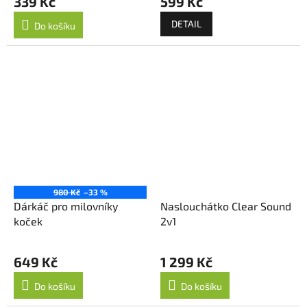
339 Kč
599 Kč
DETAIL
Do košíku
980 Kč
–33 %
Dárkáč pro milovníky
Naslouchátko Clear Sound
koček
2v1
649 Kč
1 299 Kč
Do košíku
Do košíku