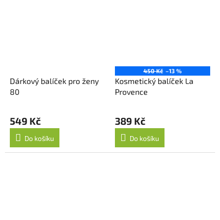
450 Kč
–13 %
Dárkový balíček pro ženy
Kosmetický balíček La
80
Provence
Průměrné
hodnocení
549 Kč
389 Kč
produktu
je
Do košíku
Do košíku
4,8
z
5
hvězdiček.