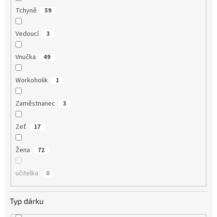
Tchyně
59
Vedoucí
3
Vnučka
49
Workoholik
1
Zaměstnanec
3
Zeť
17
Žena
72
učitelka
0
Typ dárku