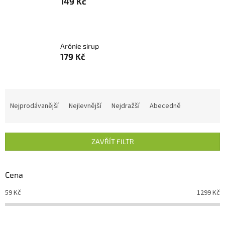
149 Kč
Arónie sirup
179 Kč
Ř
a
Nejprodávanější
Nejlevnější
Nejdražší
Abecedně
z
e
n
ZAVŘÍT FILTR
í
p
r
Cena
o
d
59
Kč
1299
Kč
u
k