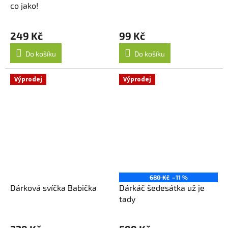
co jako!
249 Kč
99 Kč
Do košíku
Do košíku
Výprodej
Výprodej
680 Kč
–11 %
Dárková svíčka Babička
Dárkáč šedesátka už je
tady