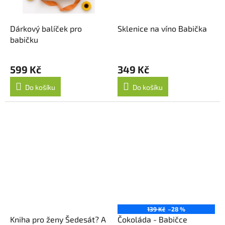
Dárkový balíček pro
Sklenice na víno Babička
babičku
599 Kč
349 Kč
Do košíku
Do košíku
139 Kč
–28 %
Kniha pro ženy Šedesát? A
Čokoláda - Babičce