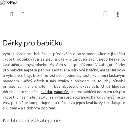
Přejít
NÁKUP
na
obsah
KOŠÍK
Dárky pro babičku
Vybrat dárek pro babičku je především o pozornosti. Chcete jí udělat
radost, poděkovat jí za péči a čas – a zároveň zvolit něco hezkého,
kvalitního a smysluplného. My Vám s tím pomůžeme. V kategorii Dárky
pro babičku najdete pečlivě sestavené dárkové balíčky, elegantní boxy
a vybrané dárky, které potěší svou jednoduchostí, kvalitou i laskavým
nápadem. Každý dárek u nás vzniká s ohledem na to, aby působil
přirozeně, mile a s citem – bez zbytečné okázalosti. Ať už hledáte
dárek k narozeninám,
svátku
,
Vánocům
, ke Dni babiček nebo jen tak pro
radost, u nás máte jistotu, že vybíráte s rozvahou. Dárky vymýšlíme za
Vás, pečlivě je kompletujeme a ručíme za jejich kvalitu. Vy tak darujete
s klidem – a s dobrým pocitem.
Nejhledanější kategorie