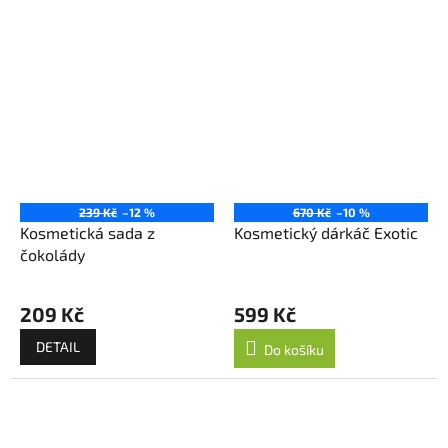
239 Kč
–12 %
670 Kč
–10 %
Kosmetická sada z
Kosmetický dárkáč Exotic
čokolády
209 Kč
599 Kč
DETAIL
Do košíku