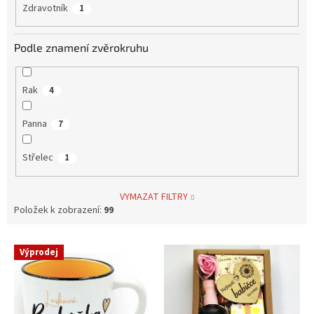
Zdravotník
1
Podle znamení zvěrokruhu
Rak
4
Panna
7
Střelec
1
VYMAZAT FILTRY
Položek k zobrazení:
99
V
Výprodej
ý
p
i
s