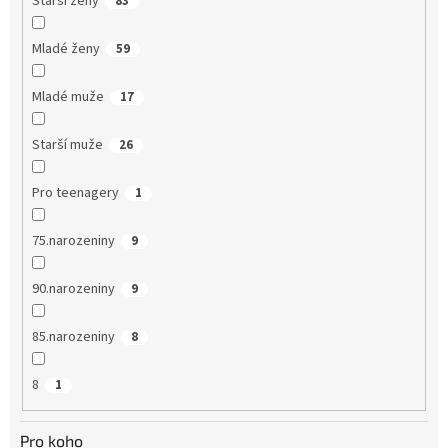
Starší ženy
83
Mladé ženy
59
Mladé muže
17
Starší muže
26
Pro teenagery
1
75.narozeniny
9
90.narozeniny
9
85.narozeniny
8
8
1
Pro koho