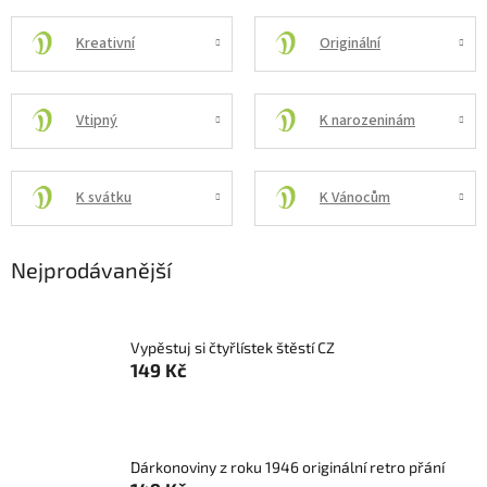
Kreativní
Originální
Vtipný
K narozeninám
K svátku
K Vánocům
Nejprodávanější
Vypěstuj si čtyřlístek štěstí CZ
149 Kč
Dárkonoviny z roku 1946 originální retro přání