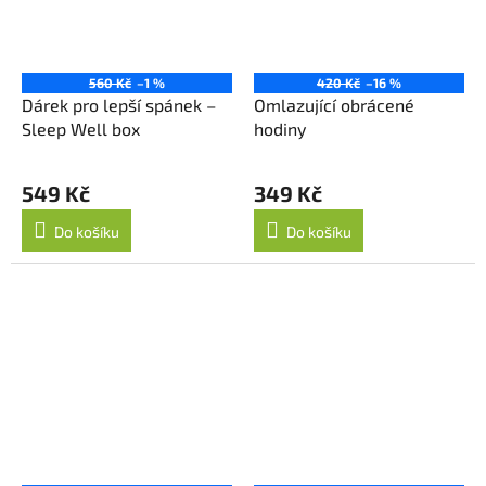
560 Kč
–1 %
420 Kč
–16 %
Dárek pro lepší spánek –
Omlazující obrácené
Sleep Well box
hodiny
549 Kč
349 Kč
Do košíku
Do košíku