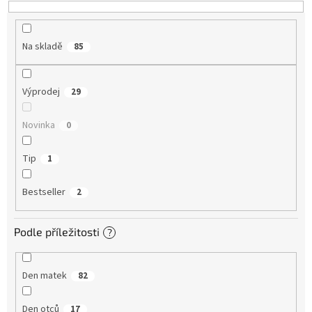
t
ů
Na skladě
85
Výprodej
29
Novinka
0
Tip
1
Bestseller
2
Podle příležitosti
?
Den matek
82
Den otců
17