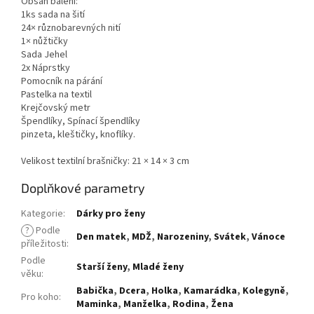
Obsah balení:
1ks sada na šití
24× různobarevných nití
1× nůžtičky
Sada Jehel
2x Náprstky
Pomocník na párání
Pastelka na textil
Krejčovský metr
Špendlíky, Spínací špendlíky
pinzeta, kleštičky, knoflíky.
Velikost textilní brašničky: 21 × 14 × 3 cm
Doplňkové parametry
Kategorie
:
Dárky pro ženy
?
Podle
Den matek
,
MDŽ
,
Narozeniny
,
Svátek
,
Vánoce
příležitosti
:
Podle
Starší ženy
,
Mladé ženy
věku
:
Babička
,
Dcera
,
Holka
,
Kamarádka
,
Kolegyně
,
Pro koho
:
Maminka
,
Manželka
,
Rodina
,
Žena