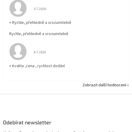
Hodnocení obchodu je 5 z 5 hvězdiček.
5.7.2026
+ Rychle, přehledně a srozumitelně
Rychle, přehledně a srozumitelně
Hodnocení obchodu je 5 z 5 hvězdiček.
4.7.2026
+ Kvalita ,cena , rychlost dodání
Zobrazit další hodnocení
Z
á
p
a
Odebírat newsletter
t
í