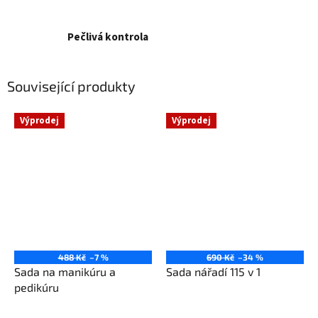
Pečlivá kontrola
Související produkty
Výprodej
Výprodej
488 Kč
–7 %
690 Kč
–34 %
Sada na manikúru a
Sada nářadí 115 v 1
pedikúru