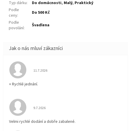
Typ dárku
:
Do domácnosti
,
Malý
,
Praktický
Podle
Do 500 Kč
ceny
:
Podle
Švadlena
povolání
:
Hodnocení obchodu je 5 z 5 hvězdiček.
11.7.2026
+ Rychlé jednání.
Hodnocení obchodu je 5 z 5 hvězdiček.
9.7.2026
Velmi rychlé dodání a dobře zabalené.