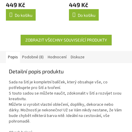
449 Kč
449 Kč
Do košíku
Do košíku
ZOBRAZIT VŠECHNY SOUVISEJÍCÍ PRODUKTY
Popis
Podobné (8)
Hodnocení
Diskuze
Detailní popis produktu
Sada na šití je kompletní balíček, který obsahuje vše, co
potřebujete pro šití a tvoření.
S touto sadou se můžete naučit, zdokonalit v šití a rozvíjet svou
kreativitu.
Můžete si vyrobit vlastní oblečení, doplňky, dekorace nebo
dárky. Možností je nekonečno! Už se Vám nikdy nestane, že Vám
bude chybět některá barva nitě. Ideální na cestování, vše
pohromadě.