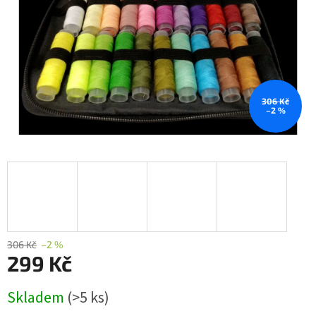
306 Kč
–2 %
306 Kč
–2 %
299 Kč
Měrná
Skladem
(>5 ks)
cena: