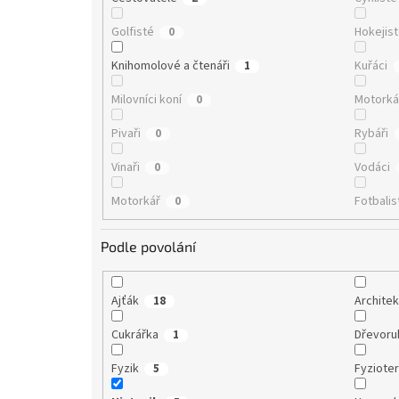
Golfisté
Hokejis
0
Knihomolové a čtenáři
Kuřáci
1
Milovníci koní
Motorká
0
Pivaři
Rybáři
0
Vinaři
Vodáci
0
Motorkář
Fotbalis
0
Podle povolání
Ajťák
Architek
18
Cukrářka
Dřevor
1
Fyzik
Fyziote
5