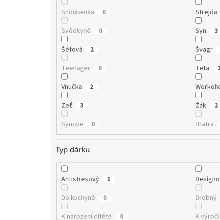
Snoubenka
Strejda
0
Svědkyně
Syn
0
3
Šéfová
Švagr
2
Teenager
Teta
0
Vnučka
Workoho
2
Zeť
Žák
3
2
Synove
Bratra
0
Typ dárku
Antistresový
Designo
1
Do kuchyně
Drobný
0
K narození dítěte
K výročí
0