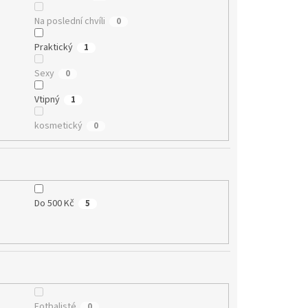
Na poslední chvíli
0
Praktický
1
Sexy
0
Vtipný
1
kosmetický
0
Do 500 Kč
5
Fotbalisté
0