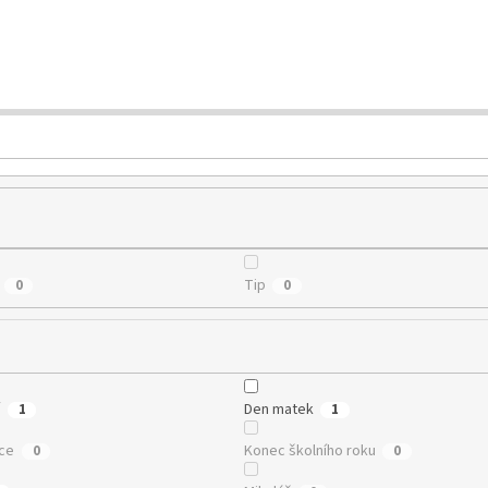
Tip
0
0
í
Den matek
1
1
ce
Konec školního roku
0
0