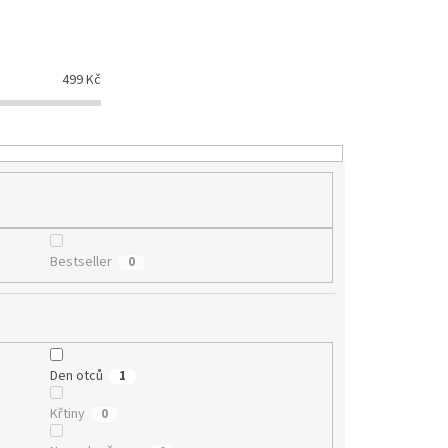
499
Kč
Bestseller
0
Den otců
1
Křtiny
0