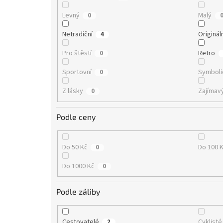
Levný
Malý
0
Netradiční
Originál
4
Pro štěstí
Retro
0
Sportovní
Symboli
0
Z lásky
Zajímav
0
Podle ceny
Do 50 Kč
Do 100 
0
Do 1000 Kč
0
Podle záliby
Cestovatelé
Cyklisté
2