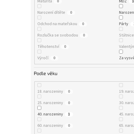
Maturita
MDŽ
0
1
Narození dítěte
Narozen
0
Odchod na mateřskou
Párty
0
Rozlučka se svobodou
Státnic
0
Těhotenství
Valentý
0
Výročí
Za vysv
0
Podle věku
18. narozeniny
19. naro
0
25. narozeniny
30. naro
0
40. narozeniny
45. naro
1
60. narozeniny
65. naro
0