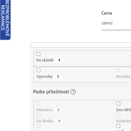
p
r
Cena
o
d
399
Kč
u
k
t
ů
Na skladě
4
Výprodej
Novinka
3
Podle příležitosti
?
Atestace
Den dět
0
Do školky
Kolauda
0