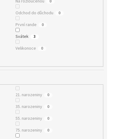
Na rozloučenou
0
Odchod do důchodu
0
První rande
0
Svátek
3
Velikonoce
0
21. narozeniny
0
35. narozeniny
0
55. narozeniny
0
75. narozeniny
0