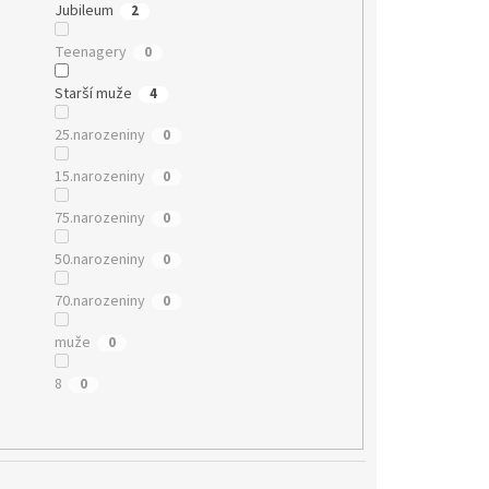
Jubileum
2
Teenagery
0
Starší muže
4
25.narozeniny
0
15.narozeniny
0
75.narozeniny
0
50.narozeniny
0
70.narozeniny
0
muže
0
8
0