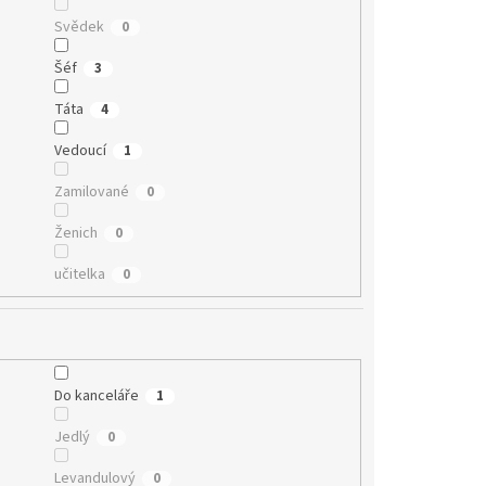
Svědek
0
Šéf
3
Táta
4
Vedoucí
1
Zamilované
0
Ženich
0
učitelka
0
Do kanceláře
1
Jedlý
0
Levandulový
0