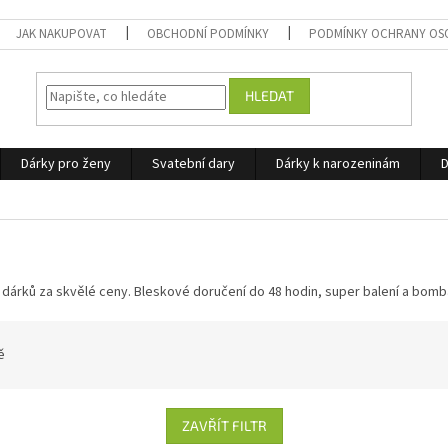
JAK NAKUPOVAT
OBCHODNÍ PODMÍNKY
PODMÍNKY OCHRANY OS
HLEDAT
Dárky pro ženy
Svatební dary
Dárky k narozeninám
D
h dárků za skvělé ceny. Bleskové doručení do 48 hodin, super balení a bomb
ě
ZAVŘÍT FILTR