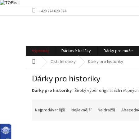
Přejít
+420 774 620 074
na
obsah
Výprodej
Dárkové balíčky
Dárky pro muže
Domů
Ostatní dárky
Dárky pro historiky
Dárky pro historiky
Dárky pro historiky.
Široký výběr originálních i vtipnýc
Ř
a
Nejprodávanější
Nejlevnější
Nejdražší
Abecedn
z
e
n
í