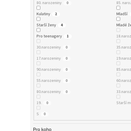
80. narozeniny
85. naro
0
Kulatiny
Mladší
2
Starší ženy
Mladé ž
4
Pro teenagery
18.naro
1
30.narozeniny
35.naro
0
17.narozeniny
19.naro
0
90.narozeniny
85.naro
0
55.narozeniny
60.naro
0
80.narozeniny
33.naro
0
19.
Starší 
0
S
0
Pro koho