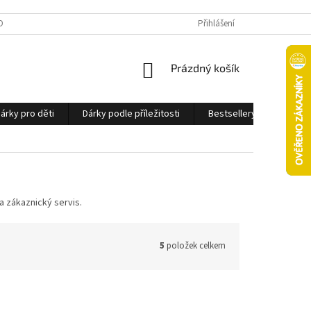
OBNÍCH ÚDAJŮ
Přihlášení
NÁKUPNÍ
Prázdný košík
KOŠÍK
árky pro děti
Dárky podle příležitosti
Bestsellery
Ostatn
a zákaznický servis.
5
položek celkem