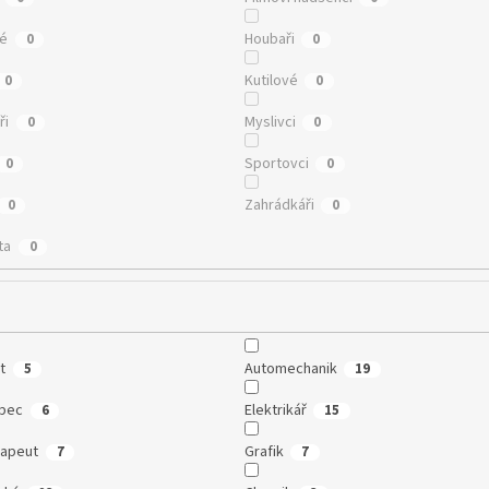
té
Houbaři
0
0
Kutilové
0
0
ři
Myslivci
0
0
Sportovci
0
0
Zahrádkáři
0
0
ta
0
t
Automechanik
5
19
ubec
Elektrikář
6
15
rapeut
Grafik
7
7