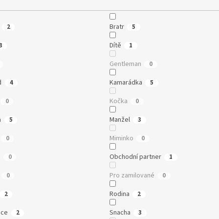
Bratr
2
5
Dítě
3
1
Gentleman
0
d
Kamarádka
4
5
Kočka
0
0
a
Manžel
5
3
Miminko
0
0
a
Obchodní partner
0
1
Pro zamilované
0
0
Rodina
2
2
ice
Snacha
2
3