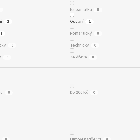
Na památku
0
0
ní
Osobní
2
2
Romantický
1
0
cký
Technický
0
0
ý
Ze dřeva
0
0
Kč
Do 200 Kč
0
0
Filmoví nadšenci
0
0