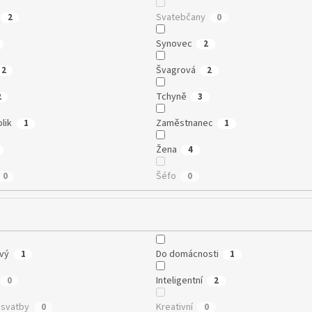
Svatebčany
2
0
Synovec
2
Švagrová
2
2
Tchyně
2
3
lik
Zaměstnanec
1
1
Žena
4
Šéfo
0
0
vý
Do domácnosti
1
1
Inteligentní
0
2
 svatby
Kreativní
0
0