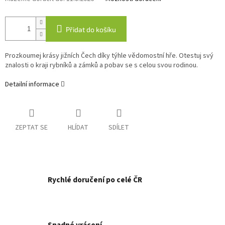
Přidat do košíku
Prozkoumej krásy jižních Čech díky týhle vědomostní hře. Otestuj svý
znalosti o kraji rybníků a zámků a pobav se s celou svou rodinou.
Detailní informace
ZEPTAT SE
HLÍDAT
SDÍLET
Rychlé doručení po celé ČR