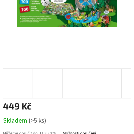
449 Kč
Měrná
Skladem
(>5 ks)
cena:
Můžeme doručit do:
11.8.2026
Možnosti doručení