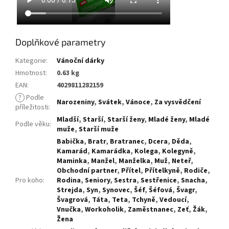
Doplňkové parametry
Kategorie
:
Vánoční dárky
Hmotnost
:
0.63 kg
EAN
:
4029811282159
?
Podle
Narozeniny
,
Svátek
,
Vánoce
,
Za vysvědčení
příležitosti
:
Mladší
,
Starší
,
Starší ženy
,
Mladé ženy
,
Mladé
Podle věku
:
muže
,
Starší muže
Babička
,
Bratr
,
Bratranec
,
Dcera
,
Děda
,
Kamarád
,
Kamarádka
,
Kolega
,
Kolegyně
,
Maminka
,
Manžel
,
Manželka
,
Muž
,
Neteř
,
Obchodní partner
,
Přítel
,
Přítelkyně
,
Rodiče
,
Pro koho
:
Rodina
,
Seniory
,
Sestra
,
Sestřenice
,
Snacha
,
Strejda
,
Syn
,
Synovec
,
Šéf
,
Šéfová
,
Švagr
,
Švagrová
,
Táta
,
Teta
,
Tchyně
,
Vedoucí
,
Vnučka
,
Workoholik
,
Zaměstnanec
,
Zeť
,
Žák
,
Žena