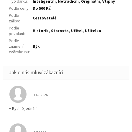
Typ dárku
:
Inteligentní
,
Netradiční
,
Originální
,
Vtipný
Podle ceny
:
Do 500 Kč
Podle
Cestovatelé
záliby
:
Podle
Historik
,
Starosta
,
Učitel
,
Učitelka
povolání
:
Podle
znamení
Býk
zvěrokruhu
:
Hodnocení obchodu je 5 z 5 hvězdiček.
11.7.2026
+ Rychlé jednání.
Hodnocení obchodu je 5 z 5 hvězdiček.