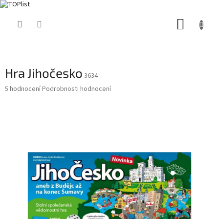
Přejít
NÁKUP
na
obsah
KOŠÍK
Hra Jihočesko
3634
Průměrné
5 hodnocení
Podrobnosti hodnocení
hodnocení
produktu
je
5,0
z
5
hvězdiček.