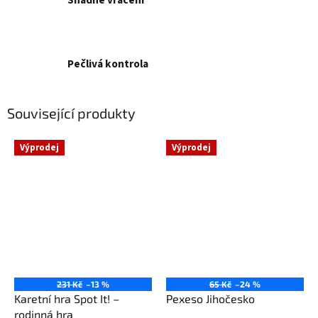
Snadné vrácení
Pečlivá kontrola
Související produkty
Výprodej
Výprodej
231 Kč
–13 %
65 Kč
–24 %
Karetní hra Spot It! –
Pexeso Jihočesko
rodinná hra