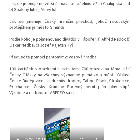
Jak se jmenuje největší šumavské rašeliniště? a) Chalupská slať
b) Spálený luh c) Mrtvý luh
Jak se jmenuje český hraniční přechod, jehož rakouským
protějškem je město Gmünd?
Podle koho je pojmenováno divadlo v Táboře? a) Alfréd Radok b)
Oskar Nedbal c) Josef Kajetán Tyl
Předveďte pomocí pantomimy: Vozová hradba
100 kartiček s otázkami a aktivitami 700 otázek na téma Jižní
Čechy Otázky na všechny významné památky a města Oblasti
České Budějovice, Jindřichův Hradec, Tábor, Písek, Strakonice,
Prachatice, Český Krumlov Barevný herní plán plný vtipů.
Výrobce a distributor ABEDEO s.r.o.