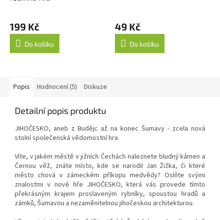
199 Kč
49 Kč
Do košíku
Do košíku
Popis
Hodnocení (5)
Diskuze
Detailní popis produktu
JIHOČESKO, aneb z Budějc až na konec Šumavy - zcela nová
stolní společenská vědomostní hra.
Víte, v jakém městě v jižních Čechách naleznete bludný kámen a
Černou věž, znáte místo, kde se narodil Jan Žižka, či které
město chová v zámeckém příkopu medvědy? Oslňte svými
znalostmi v nové hře JIHOČESKO, která vás provede tímto
překrásným krajem proslaveným rybníky, spoustou hradů a
zámků, Šumavou a nezaměnitelnou jihočeskou architekturou.