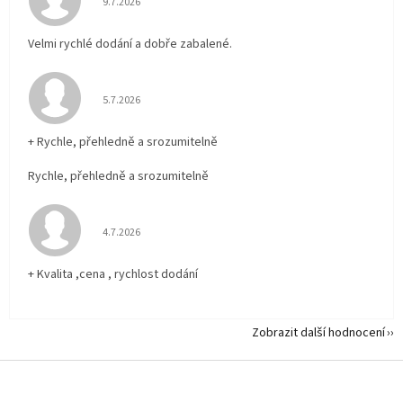
9.7.2026
Velmi rychlé dodání a dobře zabalené.
Hodnocení obchodu je 5 z 5 hvězdiček.
5.7.2026
+ Rychle, přehledně a srozumitelně
Rychle, přehledně a srozumitelně
Hodnocení obchodu je 5 z 5 hvězdiček.
4.7.2026
+ Kvalita ,cena , rychlost dodání
Zobrazit další hodnocení
Z
á