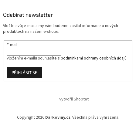
p
a
Odebírat newsletter
t
í
Vložte svůj e-mail a my vám budeme zasílat informace o nových
produktech na našem e-shopu.
E-mail
Vložením e-mailu souhlasíte s
podmínkami ochrany osobních údajů
PŘIHLÁSIT SE
Vytvořil Shoptet
Copyright 2026
Dárkoviny.cz
. Všechna práva vyhrazena.