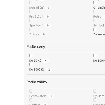
Netradiční
Originál
0
Pro štěstí
Retro
0
Sportovní
Symboli
0
Z lásky
Zajímav
0
Podle ceny
Do 50 Kč
Do 100 
4
Do 1000 Kč
1
Podle záliby
Cestovatelé
Cyklisté
0
Golfisté
Hokejis
0