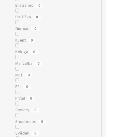
Bratranec
0
Družička
0
Gurmán
0
Klient
0
Kolega
0
Manželka
0
Muž
0
Pár
0
Přítel
0
Seniory
0
Snoubenec
0
Svědek
0