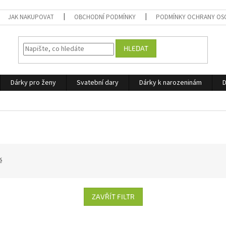
JAK NAKUPOVAT
OBCHODNÍ PODMÍNKY
PODMÍNKY OCHRANY OS
HLEDAT
Dárky pro ženy
Svatební dary
Dárky k narozeninám
D
ě
ZAVŘÍT FILTR