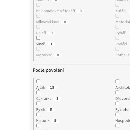
Knihomolové a čtenáři
Kuřáci
0
Milovníci koní
Motorká
0
Pivaři
Rybáři
0
Vinaři
Vodáci
1
Motorkář
Fotbalis
0
Podle povolání
Ajťák
Architek
18
Cukrářka
Dřevor
1
Fyzik
Fyziote
5
Historik
Hospod
5