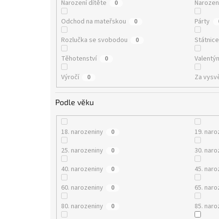
Narození dítěte
Narozen
0
Odchod na mateřskou
Párty
0
Rozlučka se svobodou
Státnic
0
Těhotenství
Valentý
0
Výročí
Za vysv
0
Podle věku
18. narozeniny
19. naro
0
25. narozeniny
30. naro
0
40. narozeniny
45. naro
0
60. narozeniny
65. naro
0
80. narozeniny
85. naro
0