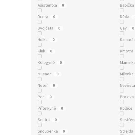
Asistentka
Babička
0
Dcera
Děda
0
Dvojčata
Gay
0
0
Holka
Kamará
0
Kluk
Kmotra
0
Kolegyně
Mamink
0
Milenec
Milenka
0
Neteř
Nevěst
0
Pes
Pro dva
0
Přítelkyně
Rodiče
0
Sestra
Sestřen
0
Snoubenka
Strejda
0