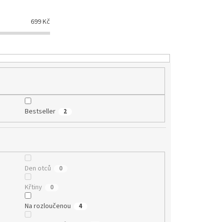
699
Kč
Bestseller
2
Den otců
0
Křtiny
0
Na rozloučenou
4