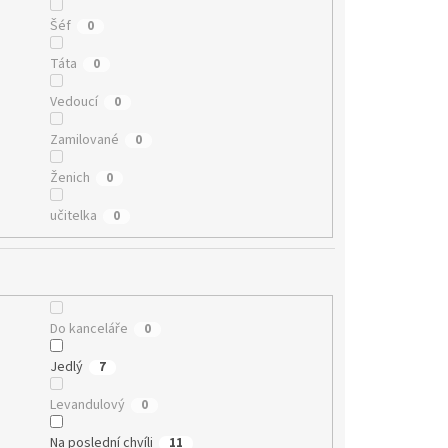
Šéf
0
Táta
0
Vedoucí
0
Zamilované
0
Ženich
0
učitelka
0
Do kanceláře
0
Jedlý
7
Levandulový
0
Na poslední chvíli
11