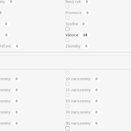
iny
Nový rok
0
0
Promoce
0
0
e
Svatba
0
0
n
Vánoce
0
18
ědčení
Zásnuby
0
0
zeniny
20. narozeniny
0
0
zeniny
33. narozeniny
0
0
zeniny
50. narozeniny
0
0
zeniny
70. narozeniny
0
0
zeniny
90. narozeniny
0
0