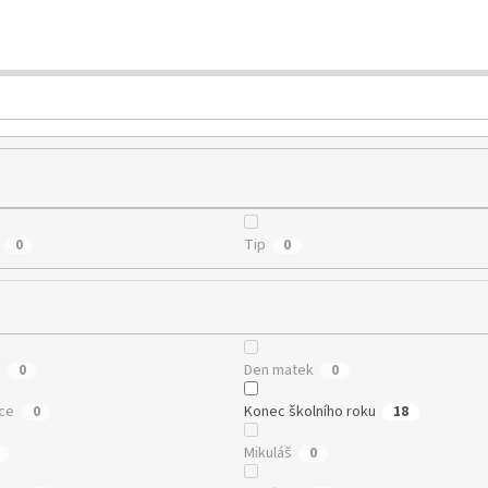
Tip
0
0
í
Den matek
0
0
ce
Konec školního roku
0
18
Mikuláš
0