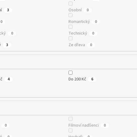
ní
Osobní
3
0
Romantický
0
0
cký
Technický
0
0
ý
Ze dřeva
3
0
Kč
Do 200 Kč
4
6
Filmoví nadšenci
0
0
té
Houbaři
0
0