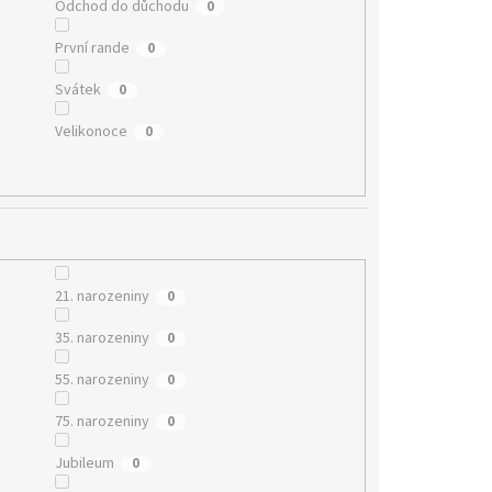
Odchod do důchodu
0
První rande
0
Svátek
0
Velikonoce
0
21. narozeniny
0
35. narozeniny
0
55. narozeniny
0
75. narozeniny
0
Jubileum
0