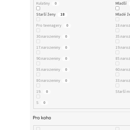
Kulatiny
Mladší
0
Starší ženy
Mladé ž
18
Pro teenagery
18.naro
0
30.narozeniny
35.naro
0
17.narozeniny
19.naro
0
90.narozeniny
85.naro
0
55.narozeniny
60.naro
0
80.narozeniny
33.naro
0
19.
Starší 
0
S
0
Pro koho