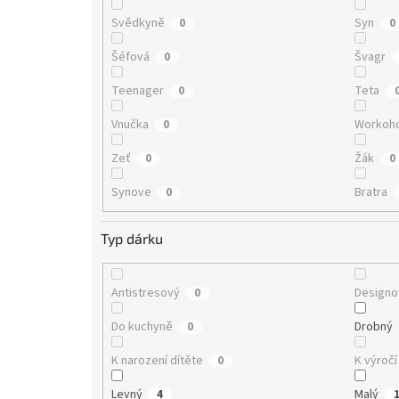
Svědkyně
Syn
0
0
Šéfová
Švagr
0
Teenager
Teta
0
Vnučka
Workoho
0
Zeť
Žák
0
0
Synove
Bratra
0
Typ dárku
Antistresový
Designo
0
Do kuchyně
Drobný
0
K narození dítěte
K výročí
0
Levný
Malý
4