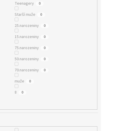
Teenagery
0
Starší muže
0
25.narozeniny
0
15.narozeniny
0
75.narozeniny
0
50.narozeniny
0
70.narozeniny
0
muže
0
8
0