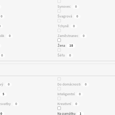
Synovec
0
Švagrová
0
0
Tchyně
0
0
lik
Zaměstnanec
0
0
Žena
18
Šéfo
0
0
vý
Do domácnosti
0
0
Inteligentní
5
0
 svatby
Kreativní
0
0
Na památku
10
1