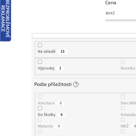
r
Cena
o
d
49
Kč
u
k
t
ů
Na skladě
15
Výprodej
Novinka
1
Podle příležitosti
?
Atestace
Den dět
0
Do školky
Kolauda
6
Maturita
MDŽ
0
0