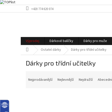
Přejít
+420 774 620 074
na
obsah
Výprodej
Dárkové balíčky
Dárky pro muže
Domů
Ostatní dárky
Dárky pro třídní učitelky
Dárky pro třídní učitelky
Ř
a
Nejprodávanější
Nejlevnější
Nejdražší
Abecedn
z
e
n
í
p