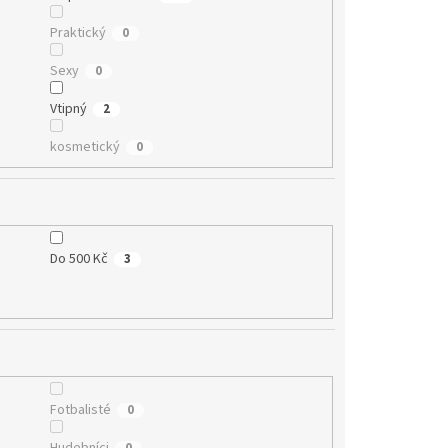
Praktický
0
Sexy
0
Vtipný
2
kosmetický
0
Do 500 Kč
3
Fotbalisté
0
Hudebníci
0