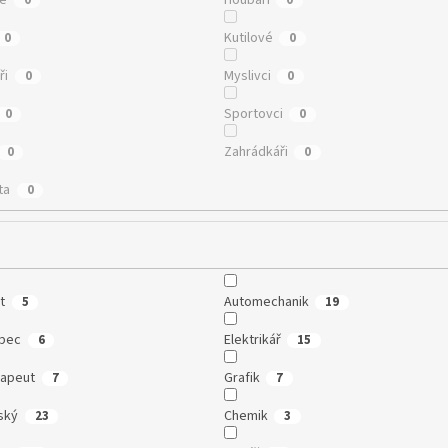
Kutilové
0
0
ři
Myslivci
0
0
Sportovci
0
0
Zahrádkáři
0
0
ta
0
t
Automechanik
5
19
ubec
Elektrikář
6
15
rapeut
Grafik
7
7
ský
Chemik
23
3