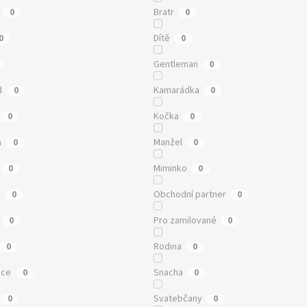
Bratr
0
0
Dítě
0
0
Gentleman
0
d
Kamarádka
0
0
Kočka
0
0
a
Manžel
0
0
Miminko
0
0
a
Obchodní partner
0
0
Pro zamilované
0
0
Rodina
0
0
ice
Snacha
0
0
Svatebčany
0
0