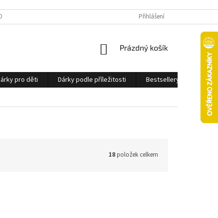
OBNÍCH ÚDAJŮ
Přihlášení
NÁKUPNÍ
Prázdný košík
KOŠÍK
árky pro děti
Dárky podle příležitosti
Bestsellery
Ostatn
18
položek celkem