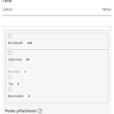
Cena
o
d
149
Kč
799
Kč
u
k
t
ů
Na skladě
142
Výprodej
52
Novinka
0
Tip
5
Bestseller
2
Podle příležitosti
?