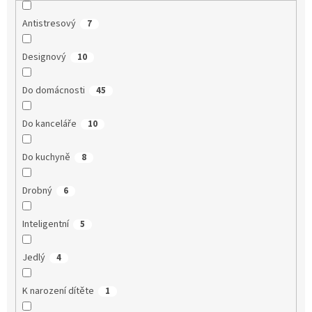
Antistresový
7
Designový
10
Do domácnosti
45
Do kanceláře
10
Do kuchyně
8
Drobný
6
Inteligentní
5
Jedlý
4
K narození dítěte
1