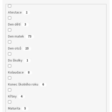
Atestace
2
Den dětí
3
Den matek
73
Den otců
25
Do školky
1
Kolaudace
8
Konec školního roku
6
Křtiny
4
Maturita
5