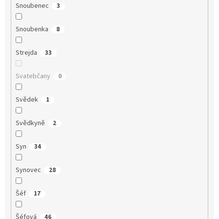
Snoubenec
3
Snoubenka
8
Strejda
33
Svatebčany
0
Svědek
1
Svědkyně
2
Syn
34
Synovec
28
Šéf
17
Šéfová
46