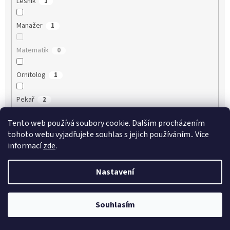
Lesník
1
Manažer
1
Matematik
0
Ornitolog
1
Pekař
2
Tento web používá soubory cookie. Dalším procházením
Podnikatel
1
tohoto webu vyjadřujete souhlas s jejich používáním.. Více
informací
zde
.
Policista
0
Nastavení
Porodní asistentka
0
Právník
2
Souhlasím
Psycholog
0