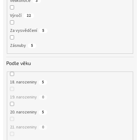
Velikonoce
3
Výročí
22
Za vysvědčení
5
Zásnuby
5
Podle věku
18. narozeniny
5
19. narozeniny
0
20. narozeniny
5
21. narozeniny
0