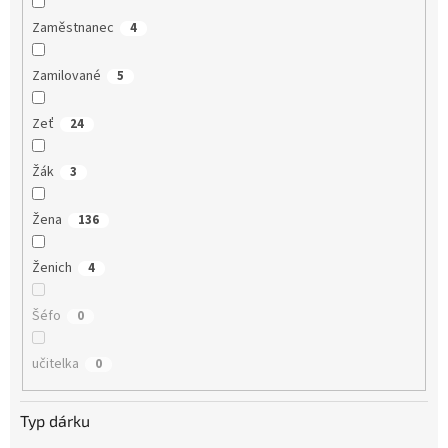
Zaměstnanec
4
Zamilované
5
Zeť
24
Žák
3
Žena
136
Ženich
4
Šéfo
0
učitelka
0
Typ dárku