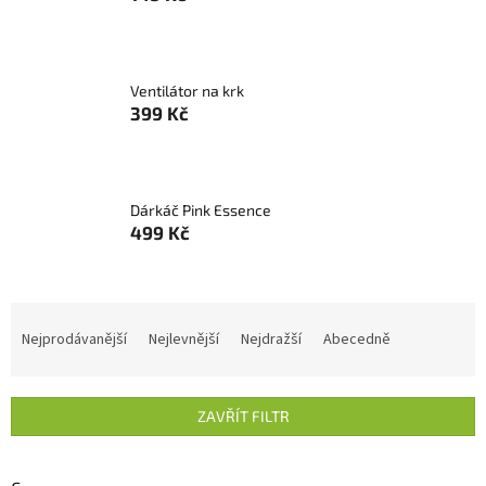
Ventilátor na krk
399 Kč
Dárkáč Pink Essence
499 Kč
Ř
a
Nejprodávanější
Nejlevnější
Nejdražší
Abecedně
z
e
n
ZAVŘÍT FILTR
í
p
r