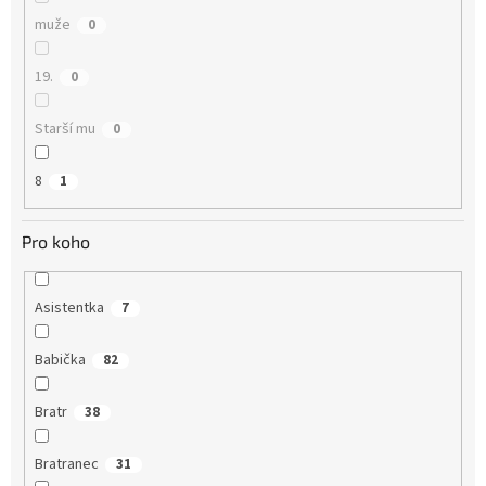
muže
0
19.
0
Starší mu
0
8
1
Pro koho
Asistentka
7
Babička
82
Bratr
38
Bratranec
31