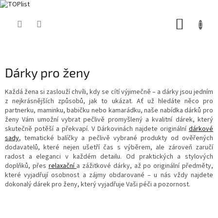
Přejít
NÁKUP
na
obsah
KOŠÍK
Dárky pro ženy
Každá žena si zaslouží chvíli, kdy se cítí výjimečně – a dárky jsou jedním
z nejkrásnějších způsobů, jak to ukázat. Ať už hledáte něco pro
partnerku, maminku, babičku nebo kamarádku, naše nabídka dárků pro
ženy Vám umožní vybrat pečlivě promyšlený a kvalitní dárek, který
skutečně potěší a překvapí. V Dárkovinách najdete originální
dárkové
sady
, tematické balíčky a pečlivě vybrané produkty od ověřených
dodavatelů, které nejen ušetří čas s výběrem, ale zároveň zaručí
radost a eleganci v každém detailu. Od praktických a stylových
doplňků, přes
relaxační
a zážitkové dárky, až po originální předměty,
které vyjadřují osobnost a zájmy obdarované – u nás vždy najdete
dokonalý dárek pro ženy, který vyjadřuje Vaši péči a pozornost.