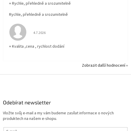
+ Rychle, přehledně a srozumitelně
Rychle, přehledně a srozumitelně
Hodnocení obchodu je 5 z 5 hvězdiček.
4.7.2026
+ Kvalita ,cena , rychlost dodání
Zobrazit další hodnocení
Z
á
p
a
Odebírat newsletter
t
í
Vložte svůj e-mail a my vám budeme zasílat informace o nových
produktech na našem e-shopu.