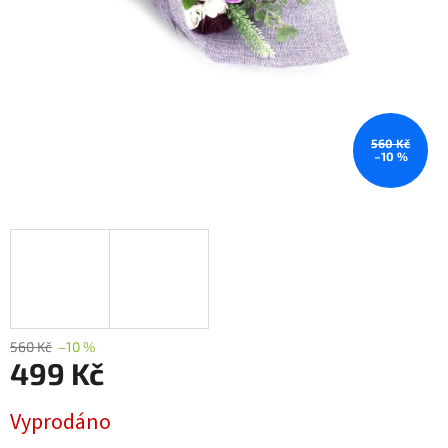
560 Kč
–10 %
560 Kč
–10 %
499 Kč
Měrná
Vyprodáno
cena: