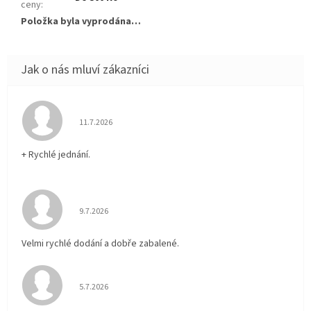
ceny
:
Položka byla vyprodána…
Hodnocení obchodu je 5 z 5 hvězdiček.
11.7.2026
+ Rychlé jednání.
Hodnocení obchodu je 5 z 5 hvězdiček.
9.7.2026
Velmi rychlé dodání a dobře zabalené.
Hodnocení obchodu je 5 z 5 hvězdiček.
5.7.2026