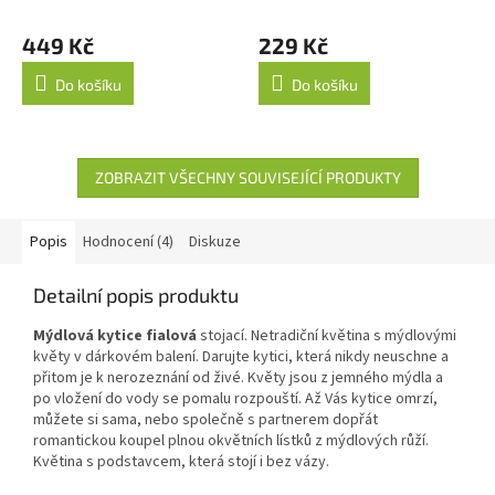
Průměrné
hodnocení
449 Kč
229 Kč
produktu
je
Do košíku
Do košíku
5,0
z
5
hvězdiček.
ZOBRAZIT VŠECHNY SOUVISEJÍCÍ PRODUKTY
Popis
Hodnocení (4)
Diskuze
Detailní popis produktu
Mýdlová kytice fialová
stojací. Netradiční květina s mýdlovými
květy v dárkovém balení. Darujte kytici, která nikdy neuschne a
přitom je k nerozeznání od živé. Květy jsou z jemného mýdla a
po vložení do vody se pomalu rozpouští. Až Vás kytice omrzí,
můžete si sama, nebo společně s partnerem dopřát
romantickou koupel plnou okvětních lístků z mýdlových růží.
Květina s podstavcem, která stojí i bez vázy.