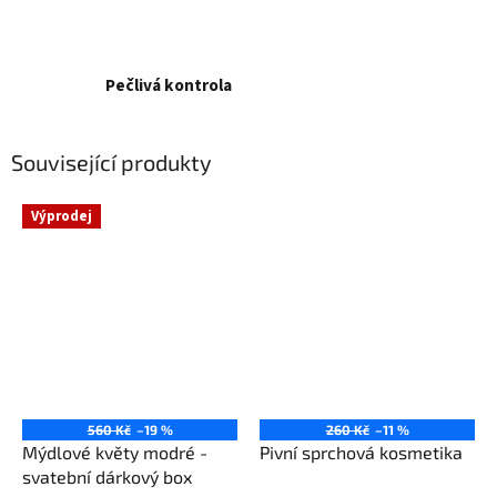
Pečlivá kontrola
Související produkty
Výprodej
560 Kč
–19 %
260 Kč
–11 %
Mýdlové květy modré -
Pivní sprchová kosmetika
svatební dárkový box