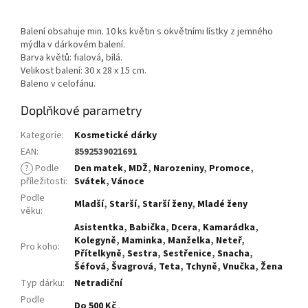
Balení obsahuje min. 10 ks květin s okvětními lístky z jemného
mýdla v dárkovém balení.
Barva květů: fialová, bílá.
Velikost balení: 30 x 28 x 15 cm.
Baleno v celofánu.
Doplňkové parametry
Kategorie
:
Kosmetické dárky
EAN
:
8592539021691
?
Podle
Den matek
,
MDŽ
,
Narozeniny
,
Promoce
,
příležitosti
:
Svátek
,
Vánoce
Podle
Mladší
,
Starší
,
Starší ženy
,
Mladé ženy
věku
:
Asistentka
,
Babička
,
Dcera
,
Kamarádka
,
Kolegyně
,
Maminka
,
Manželka
,
Neteř
,
Pro koho
:
Přítelkyně
,
Sestra
,
Sestřenice
,
Snacha
,
Šéfová
,
Švagrová
,
Teta
,
Tchyně
,
Vnučka
,
Žena
Typ dárku
:
Netradiční
Podle
Do 500 Kč