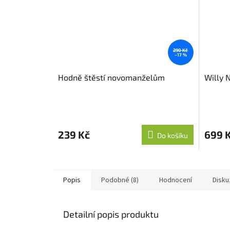
290 Kč
–17 %
Hodně štěstí novomanželům
Willy 
239 Kč
699 
Do košíku
Popis
Podobné (8)
Hodnocení
Disku
Detailní popis produktu