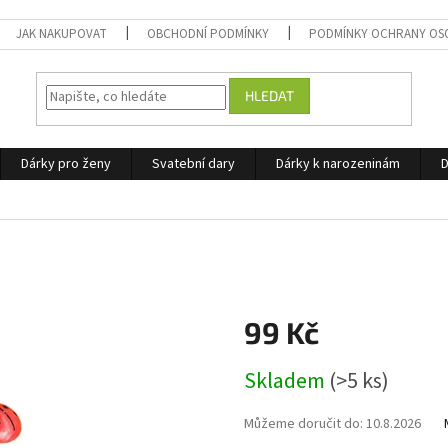
JAK NAKUPOVAT
OBCHODNÍ PODMÍNKY
PODMÍNKY OCHRANY OS
HLEDAT
Dárky pro ženy
Svatební dary
Dárky k narozeninám
D
99 Kč
Měrná
Skladem
(>5 ks)
cena:
Můžeme doručit do:
10.8.2026