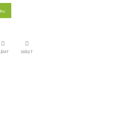
íku
LÍDAT
SDÍLET