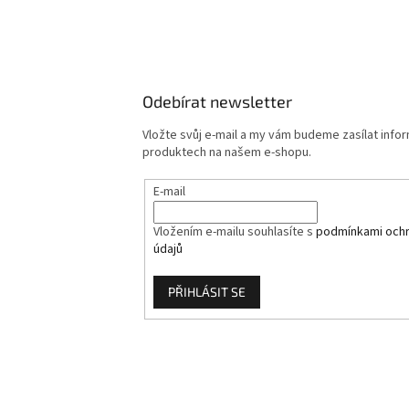
Odebírat newsletter
Vložte svůj e-mail a my vám budeme zasílat info
produktech na našem e-shopu.
E-mail
Vložením e-mailu souhlasíte s
podmínkami ochr
údajů
PŘIHLÁSIT SE