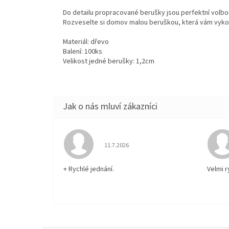
Do detailu propracované berušky jsou perfektní volbo
Rozveselte si domov malou beruškou, která vám vykou
Materiál: dřevo
Balení: 100ks
Velikost jedné berušky: 1,2cm
Hodnocení obchodu je 5 z 5 hvězdiček.
11.7.2026
+ Rychlé jednání.
Velmi 