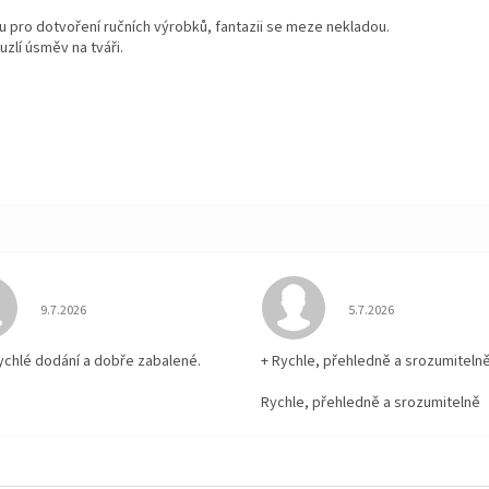
u pro dotvoření ručních výrobků, fantazii se meze nekladou.
zlí úsměv na tváři.
Hodnocení obchodu je 5 z 5 hvězdiček.
Hodnocení obchodu je
9.7.2026
5.7.2026
rychlé dodání a dobře zabalené.
+ Rychle, přehledně a srozumiteln
Rychle, přehledně a srozumitelně