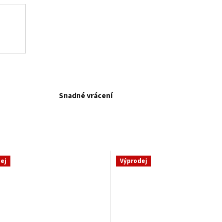
Snadné vrácení
ej
Výprodej