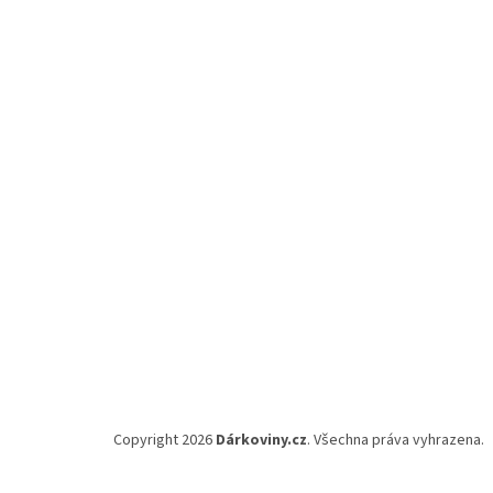
Z
á
p
a
t
í
Copyright 2026
Dárkoviny.cz
. Všechna práva vyhrazena.