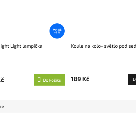
744 Kč
–6 %
Night Light lampička
Koule na kolo- světlo pod se
189 Kč
Kč
D
Do košíku
ze