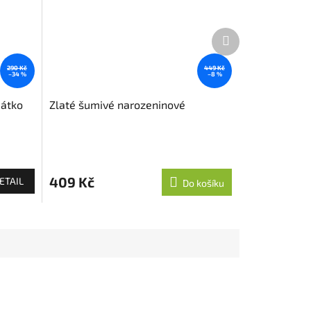
Další
produkt
290 Kč
449 Kč
–34 %
–8 %
dátko
Zlaté šumivé narozeninové
409 Kč
ETAIL
Do košíku