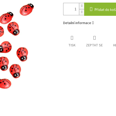
Přidat do koš
Detailní informace
TISK
ZEPTAT SE
H