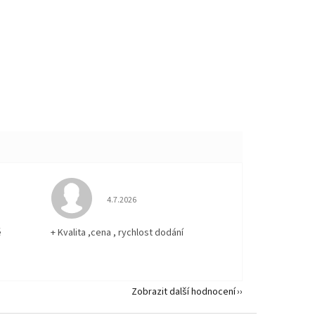
 5 z 5 hvězdiček.
Hodnocení obchodu je 5 z 5 hvězdiček.
4.7.2026
ě
+ Kvalita ,cena , rychlost dodání
Zobrazit další hodnocení