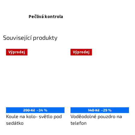
Pečlivá kontrola
Související produkty
Výprodej
Výprodej
290 Kč
–34 %
140 Kč
–29 %
Koule na kolo- světlo pod
Voděodolné pouzdro na
sedátko
telefon