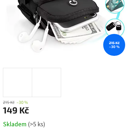
215 Kč
–30 %
215 Kč
–30 %
149 Kč
Měrná
Skladem
(>5 ks)
cena: