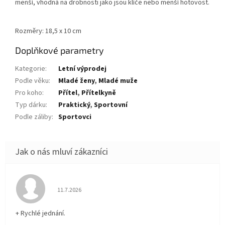
menší, vhodná na drobnosti jako jsou klíče nebo menší hotovost.
Rozměry: 18,5 x 10 cm
Doplňkové parametry
Kategorie
:
Letní výprodej
Podle věku
:
Mladé ženy
,
Mladé muže
Pro koho
:
Přítel
,
Přítelkyně
Typ dárku
:
Praktický
,
Sportovní
Podle záliby
:
Sportovci
Hodnocení obchodu je 5 z 5 hvězdiček.
11.7.2026
+ Rychlé jednání.