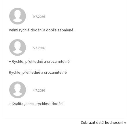
Hodnocení obchodu je 5 z 5 hvězdiček.
9.7.2026
Velmi rychlé dodání a dobře zabalené.
Hodnocení obchodu je 5 z 5 hvězdiček.
5.7.2026
+ Rychle, přehledně a srozumitelně
Rychle, přehledně a srozumitelně
Hodnocení obchodu je 5 z 5 hvězdiček.
4.7.2026
+ Kvalita ,cena , rychlost dodání
Zobrazit další hodnocení