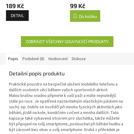
189 Kč
99 Kč
DETAIL
Do košíku
ZOBRAZIT VŠECHNY SOUVISEJÍCÍ PRODUKTY
Popis
Podobné (8)
Hodnocení
Diskuze
Detailní popis produktu
Praktické pouzdro na bezpečné uložení mobilního telefonu a
dalších osobních věcí během vašich sportovních aktivit.
Malou brašnu snadno připnete k vaší paži a máte nejnutnější
stále po ruce. Je opatřená nastavitelným elastickým páskem na
suchý zip. Dobře se osvědčí při mnoha fyzických aktivitách jako
běhání, jízdě na kole, kondičním cvičení a mnoha dalších. Tato
kapsa je také vybavená otvorem pro sluchátka, takže můžete
být připojení na svůj smartphone, poslouchat při běhání hudbu a
být zároveň bez obav o svůj smartphone. Druhá z přihrádek je