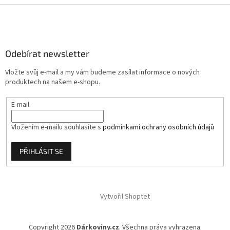
Z
á
p
a
Odebírat newsletter
t
í
Vložte svůj e-mail a my vám budeme zasílat informace o nových
produktech na našem e-shopu.
E-mail
Vložením e-mailu souhlasíte s
podmínkami ochrany osobních údajů
PŘIHLÁSIT SE
Vytvořil Shoptet
Copyright 2026
Dárkoviny.cz
. Všechna práva vyhrazena.