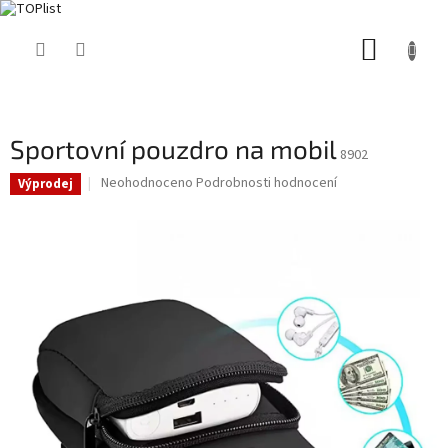
Přejít
NÁKUP
na
obsah
KOŠÍK
Sportovní pouzdro na mobil
8902
Průměrné
Neohodnoceno
Podrobnosti hodnocení
Výprodej
hodnocení
produktu
je
0,0
z
5
hvězdiček.