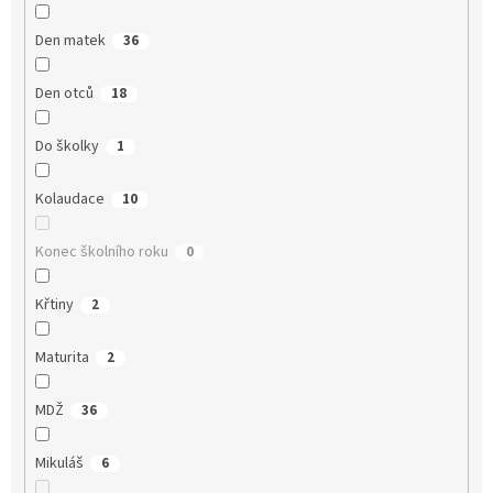
Den matek
36
Den otců
18
Do školky
1
Kolaudace
10
Konec školního roku
0
Křtiny
2
Maturita
2
MDŽ
36
Mikuláš
6