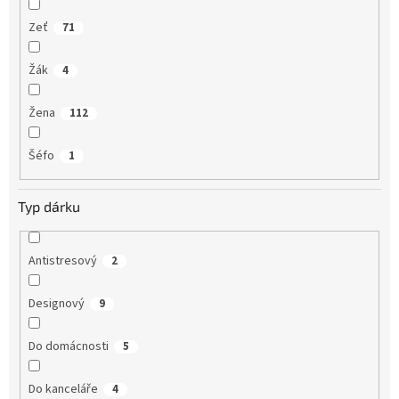
Zeť
71
Žák
4
Žena
112
Šéfo
1
Typ dárku
Antistresový
2
Designový
9
Do domácnosti
5
Do kanceláře
4