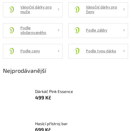
Vánoční dárky pro
Vánoční dárky pro
muže
ženy
Podle
Podle záliby
obdarovaného
Podle ceny
Podle typu dárku
Nejprodávanější
Dárkáč Pink Essence
499 Kč
Hasící přístroj bar
699 Kč