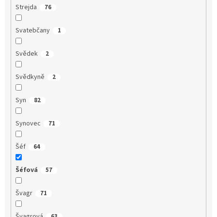
Strejda
76
Svatebčany
1
Svědek
2
Svědkyně
2
Syn
82
Synovec
71
Šéf
64
Šéfová
57
Švagr
71
Švagrová
63