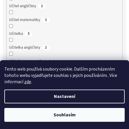
Učitel angličtiny
1
Učitel matematiky
1
Učitelka
3
Učitelka angličtiny
1
Učitelka matematiky
1
Tento web používá soubory cookie. Dalším procházením
Vědec
tohoto webu vyjadřujete souhlas s jejich používáním.. Více
1
informací
zde
.
Voják
0
Nastavení
Záchranář
1
Souhlasím
Zdravotník
0