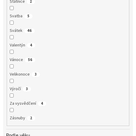
Státnice
2
Svatba
5
Svátek
46
Valentýn
4
Vánoce
56
Velikonoce
3
Výročí
3
Za vysvědčení
4
Zásnuby
2
Podle věku