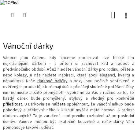
Přejít
NÁKUP
na
obsah
KOŠÍK
Vánoční dárky
Vánoce jsou časem, kdy chceme obdarovat své blízké tím
nejkrásnějším dárkem – a přitom si zachovat klid a radost z
předvánočního období. Ať už hledáte vánoční dárky pro rodinu, přátele
nebo kolegy, u nás najdete inspiraci, která spojí eleganci, kvalitu a
nápaditost. Naše
dárkové balíčky
a boxy jsou pečlivě sestavené z
ověřených produktů, které mají duši a přinášejí skutečné potěšení. Díky
nim nemusíte složitě přemýšlet – vybíráme za Vás a ručíme za to, že
každý dárek bude promyšlený, stylový a vhodný pro konkrétní
příležitost
. U Dárkovin se můžete spolehnout, že vánoční nákup bude
pohodový a efektivní: několik kliknutí myší a máte hotovo. A radost
obdarovaných? Ta je zaručená – od prvního rozbalení až po poslední
úsměv. Vánoce mohou být skutečně kouzelné a naše dárky Vám
pomohou je takové i udělat.