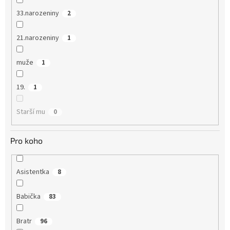
33.narozeniny
2
21.narozeniny
1
muže
1
19.
1
Starší mu
0
Pro koho
Asistentka
8
Babička
83
Bratr
96