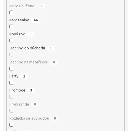
Na rozloučenou
0
Narozeniny
46
Nový rok
3
Odchod do důchodu
1
Odchod na mateřskou
0
Párty
1
Promoce
3
První rande
0
Rozlučka se svobodou
0