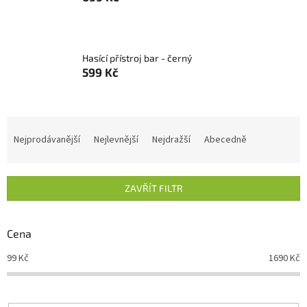
Hasící přístroj bar - černý
599 Kč
Ř
a
Nejprodávanější
Nejlevnější
Nejdražší
Abecedně
z
e
n
ZAVŘÍT FILTR
í
p
r
Cena
o
d
99
Kč
1690
Kč
u
k
t