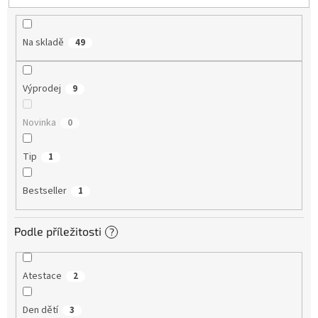
ů
Na skladě
49
Výprodej
9
Novinka
0
Tip
1
Bestseller
1
Podle příležitosti
?
Atestace
2
Den dětí
3