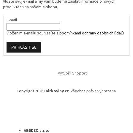
Vložte svůj e-mail a my vám budeme zasílat informace o nových
k
produktech na našem e-shopu.
y
v
E-mail
ý
p
i
Vložením e-mailu souhlasíte s
podmínkami ochrany osobních údajů
s
u
PŘIHLÁSIT SE
Vytvořil Shoptet
Copyright 2026
Dárkoviny.cz
. Všechna práva vyhrazena.
ABEDEO s.r.o.