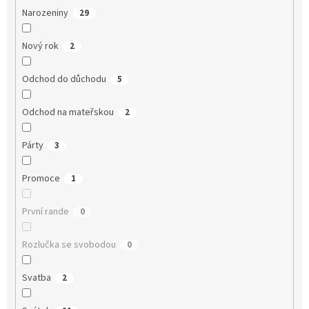
Narozeniny
29
Nový rok
2
Odchod do důchodu
5
Odchod na mateřskou
2
Párty
3
Promoce
1
První rande
0
Rozlučka se svobodou
0
Svatba
2