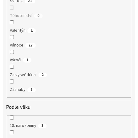
Svátek
21
Těhotenství
0
Valentýn
2
Vánoce
27
Výročí
1
Za vysvědčení
2
Zásnuby
1
Podle věku
18. narozeniny
1