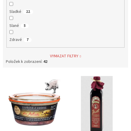
Sladké
22
Slané
5
Zdravé
7
VYMAZAT FILTRY
Položek k zobrazení:
42
V
ý
p
i
s
p
r
o
d