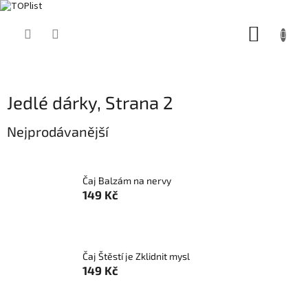
Přejít
NÁKUP
na
obsah
KOŠÍK
Jedlé dárky
, Strana 2
Nejprodávanější
Čaj Balzám na nervy
149 Kč
Čaj Štěstí je Zklidnit mysl
149 Kč