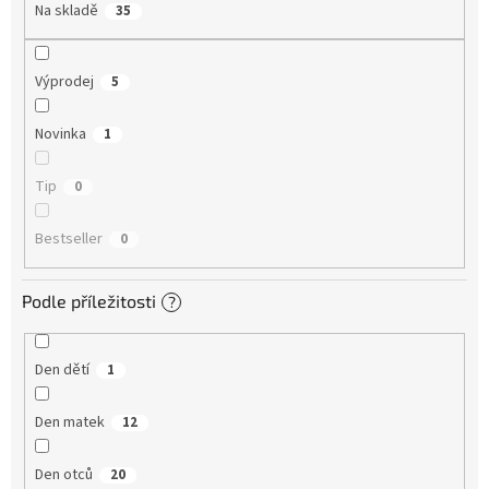
Na skladě
35
Výprodej
5
Novinka
1
Tip
0
Bestseller
0
Podle příležitosti
?
Den dětí
1
Den matek
12
Den otců
20