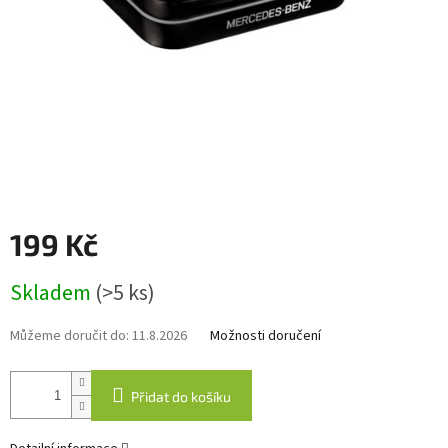
199 Kč
Měrná
Skladem
(>5 ks)
cena:
Můžeme doručit do:
11.8.2026
Možnosti doručení
Přidat do košíku