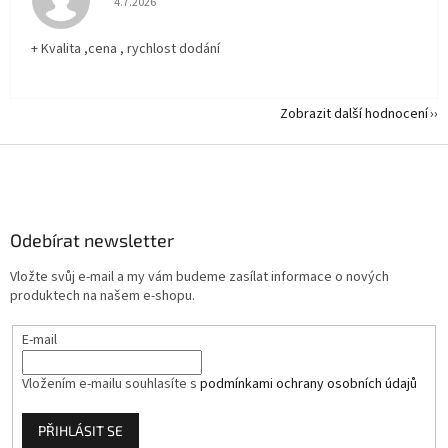
4.7.2026
+ Kvalita ,cena , rychlost dodání
Zobrazit další hodnocení
Z
á
p
a
Odebírat newsletter
t
í
Vložte svůj e-mail a my vám budeme zasílat informace o nových
produktech na našem e-shopu.
E-mail
Vložením e-mailu souhlasíte s
podmínkami ochrany osobních údajů
PŘIHLÁSIT SE