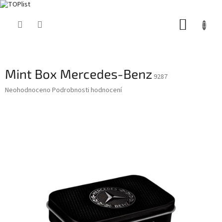
Přejít
NÁKUP
na
obsah
KOŠÍK
Mint Box Mercedes-Benz
9287
Průměrné
Neohodnoceno
Podrobnosti hodnocení
hodnocení
produktu
je
0,0
z
5
hvězdiček.