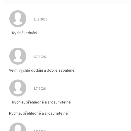
Hodnocení obchodu je 5 z 5 hvězdiček.
11.7.2026
+ Rychlé jednání.
Hodnocení obchodu je 5 z 5 hvězdiček.
9.7.2026
Velmi rychlé dodání a dobře zabalené.
Hodnocení obchodu je 5 z 5 hvězdiček.
5.7.2026
+ Rychle, přehledně a srozumitelně
Rychle, přehledně a srozumitelně
Hodnocení obchodu je 5 z 5 hvězdiček.