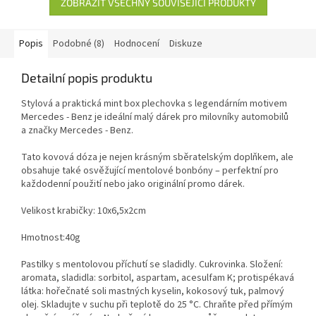
ZOBRAZIT VŠECHNY SOUVISEJÍCÍ PRODUKTY
Popis
Podobné (8)
Hodnocení
Diskuze
Detailní popis produktu
Stylová a praktická mint box plechovka s legendárním motivem
Mercedes - Benz je ideální malý dárek pro milovníky automobilů
a značky Mercedes - Benz.
Tato kovová dóza je nejen krásným sběratelským doplňkem, ale
obsahuje také osvěžující mentolové bonbóny – perfektní pro
každodenní použití nebo jako originální promo dárek.
Velikost krabičky: 10x6,5x2cm
Hmotnost:40g
Pastilky s mentolovou příchutí se sladidly. Cukrovinka. Složení:
aromata, sladidla: sorbitol, aspartam, acesulfam K; protispékavá
látka: hořečnaté soli mastných kyselin, kokosový tuk, palmový
olej. Skladujte v suchu při teplotě do 25 °C. Chraňte před přímým