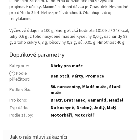
slunečním zářením. Nadměrná konzumace může vyvolat
projímavé účinky. Maximální denní dávka je 7 pastilek. Nevhodné
pro děti do 3 let. Nebezpečí vdechnutí. Obsahuje zdroj
fenylalaninu.
Výživové údaje na 100 g: Energetická hodnota 1010 kJ / 243 kcal,
tuky 0,6 g, z toho nasycené mastné kyseliny 0,6 g, sacharidy 98
g, z toho cukry 0,3 g, bílkoviny 0,3 g, sůl 0,01 g. Hmotnost 40 g.
Doplňkové parametry
Kategorie
:
Dárky pro muže
?
Podle
Den otců
,
Párty
,
Promoce
příležitosti
:
50. narozeniny
,
Mladé muže
,
Starší
Podle věku
:
muže
Pro koho
:
Bratr
,
Bratranec
,
Kamarád
,
Manžel
Typ dárku
:
Do kuchyně
,
Drobný
,
Jedlý
,
Malý
Podle záliby
:
Motorkáři
,
Motorkář