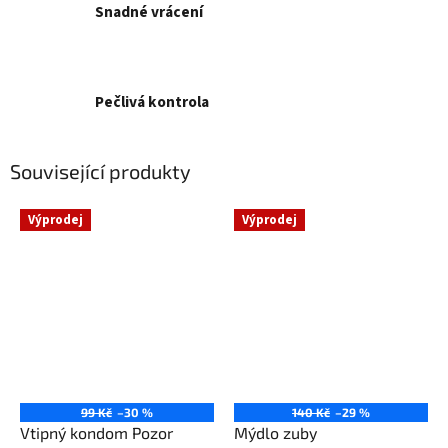
Snadné vrácení
Pečlivá kontrola
Související produkty
Výprodej
Výprodej
99 Kč
–30 %
140 Kč
–29 %
Vtipný kondom Pozor
Mýdlo zuby