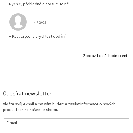
Rychle, přehledně a srozumitelně
Hodnocení obchodu je 5 z 5 hvězdiček.
4.7.2026
+ Kvalita ,cena , rychlost dodání
Zobrazit další hodnocení
Z
á
p
a
Odebírat newsletter
t
í
Vložte svůj e-mail a my vám budeme zasílat informace o nových
produktech na našem e-shopu.
E-mail