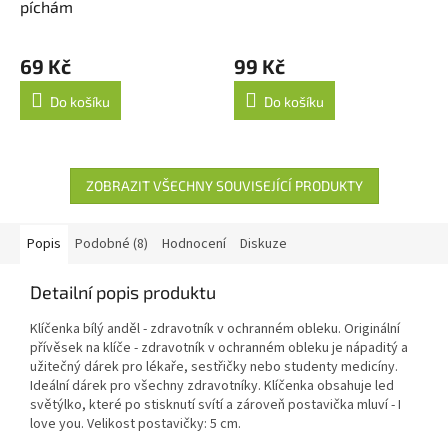
píchám
69 Kč
99 Kč
Do košíku
Do košíku
ZOBRAZIT VŠECHNY SOUVISEJÍCÍ PRODUKTY
Popis
Podobné (8)
Hodnocení
Diskuze
Detailní popis produktu
Klíčenka bílý anděl - zdravotník v ochranném obleku. Originální
přívěsek na klíče - zdravotník v ochranném obleku je nápaditý a
užitečný dárek pro lékaře, sestřičky nebo studenty medicíny.
Ideální dárek pro všechny zdravotníky. Klíčenka obsahuje led
světýlko, které po stisknutí svítí a zároveň postavička mluví - I
love you. Velikost postavičky: 5 cm.