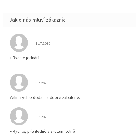
Hodnocení obchodu je 5 z 5 hvězdiček.
11.7.2026
+ Rychlé jednání.
Hodnocení obchodu je 5 z 5 hvězdiček.
9.7.2026
Velmi rychlé dodání a dobře zabalené.
Hodnocení obchodu je 5 z 5 hvězdiček.
5.7.2026
+ Rychle, přehledně a srozumitelně