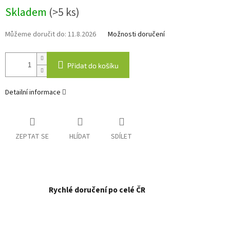
Měrná
Skladem
(>5 ks)
cena:
Můžeme doručit do:
11.8.2026
Možnosti doručení
Přidat do košíku
Detailní informace
ZEPTAT SE
HLÍDAT
SDÍLET
Rychlé doručení po celé ČR