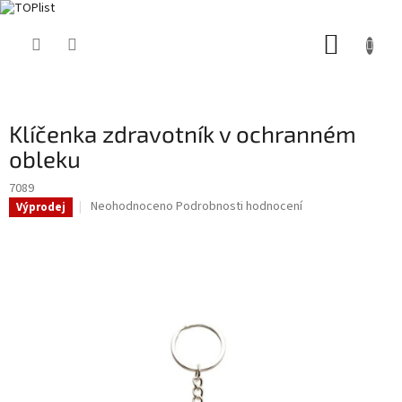
Přejít
NÁKUP
na
obsah
KOŠÍK
Klíčenka zdravotník v ochranném
obleku
7089
Průměrné
Neohodnoceno
Podrobnosti hodnocení
Výprodej
hodnocení
produktu
je
0,0
z
5
hvězdiček.