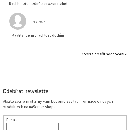
Rychle, přehledně a srozumitelně
Hodnocení obchodu je 5 z 5 hvězdiček.
4.7.2026
+ Kvalita ,cena , rychlost dodání
Zobrazit další hodnocení
Z
á
p
a
Odebírat newsletter
t
í
Vložte svůj e-mail a my vám budeme zasílat informace o nových
produktech na našem e-shopu.
E-mail