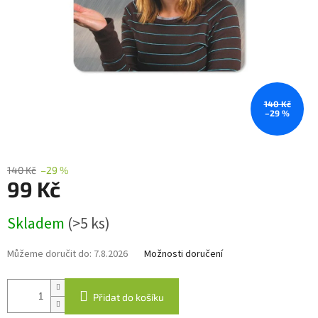
140 Kč
–29 %
140 Kč
–29 %
99 Kč
Měrná
Skladem
(>5 ks)
cena:
Můžeme doručit do:
7.8.2026
Možnosti doručení
Přidat do košíku