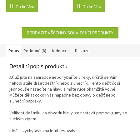
Do košíku
Do košíku
ZOBRAZIT VŠECHNY SOUVISEJÍCÍ PRODUKTY
Popis
Podobné (8)
Hodnocení
Diskuze
Detailní popis produktu
Ať už jste na zahrádce nebo rybaříte u řeky, určitě se Vám
nehodí stále držet deštník nebo slunečník. Tento deštník si
jednoduše nasadíte na hlavu a máte ruce okamžitě volné.
Můžete dělat cokoli Vás napadne bez obavy o déšť nebo
sluneční paprsky.
Velikost deštníku na obvodu hlavy lze nastavit pomocí gumy se
suchým zipem.
Ideální vychytávka na letní festivaly :-)