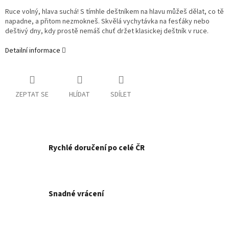
Ruce volný, hlava suchá! S tímhle deštníkem na hlavu můžeš dělat, co tě
napadne, a přitom nezmokneš. Skvělá vychytávka na fesťáky nebo
deštivý dny, kdy prostě nemáš chuť držet klasickej deštník v ruce.
Detailní informace
ZEPTAT SE
HLÍDAT
SDÍLET
Rychlé doručení po celé ČR
Snadné vrácení