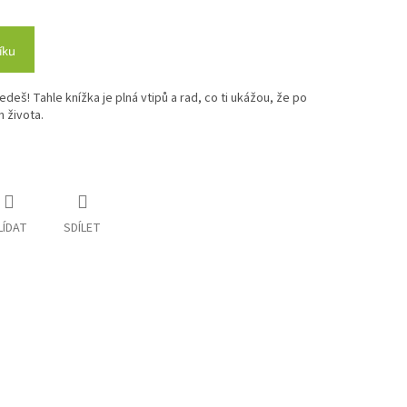
íku
edeš! Tahle knížka je plná vtipů a rad, co ti ukážou, že po
n života.
LÍDAT
SDÍLET