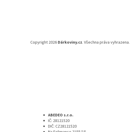
Copyright 2026
Dárkoviny.cz
. Všechna práva vyhrazena.
ABEDEO s.r.o.
IČ: 28121520
DIČ: CZ28121520
Na Folimance 2155/15