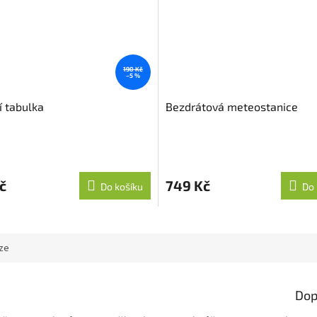
190 Kč
–5 %
í tabulka
Bezdrátová meteostanice
č
749 Kč
Do košíku
Do 
ze
Dop