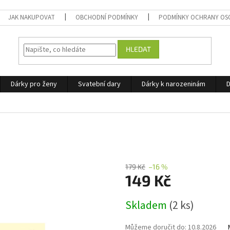
JAK NAKUPOVAT
OBCHODNÍ PODMÍNKY
PODMÍNKY OCHRANY OS
HLEDAT
Dárky pro ženy
Svatební dary
Dárky k narozeninám
D
179 Kč
–16 %
149 Kč
Měrná
Skladem
(2 ks)
cena:
Můžeme doručit do:
10.8.2026