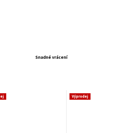
Snadné vrácení
ej
Výprodej