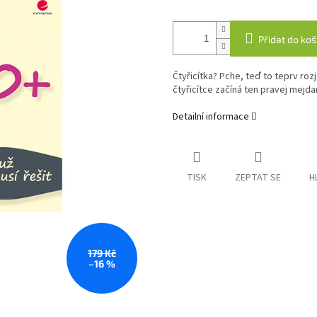
Přidat do koš
Čtyřicítka? Pche, teď to teprv rozj
čtyřicítce začíná ten pravej mejda
Detailní informace
TISK
ZEPTAT SE
H
179 Kč
–16 %