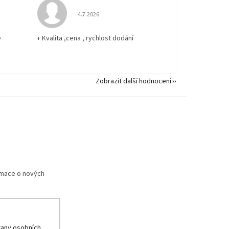
 5 z 5 hvězdiček.
Hodnocení obchodu je 5 z 5 hvězdiček.
4.7.2026
ě
+ Kvalita ,cena , rychlost dodání
Zobrazit další hodnocení
rmace o nových
any osobních