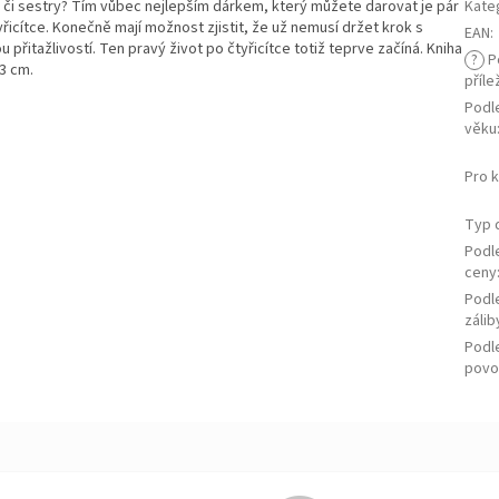
či sestry? Tím vůbec nejlepším dárkem, který můžete darovat je pár
Kate
yřicítce. Konečně mají možnost zjistit, že už nemusí držet krok s
EAN
:
itažlivostí. Ten pravý život po čtyřicítce totiž teprve začíná. Kniha
?
P
13 cm.
příle
Podl
věku
Pro 
Typ 
Podl
ceny
Podl
zálib
Podl
povo