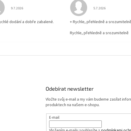
Hodnocení obchodu je 5 z 5 hvězdiček.
Hodnocení obchodu je
9.7.2026
5.7.2026
rychlé dodání a dobře zabalené.
+ Rychle, přehledně a srozumiteln
Rychle, přehledně a srozumitelně
Odebírat newsletter
Vložte svůj e-mail a my vám budeme zasílat info
produktech na našem e-shopu.
E-mail
Vložením e-mailu souhlasíte s
podmínkami ochr