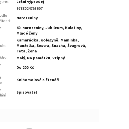
gorie
:
Letní výprodej
9788024753607
odle
Narozeniny
žitosti
:
e
40. narozeniny
,
Jubileum
,
Kulatiny
,
:
Mladé ženy
Kamarádka
,
Kolegyně
,
Maminka
,
koho
:
Manželka
,
Sestra
,
Snacha
,
Švagrová
,
Teta
,
Žena
dárku
:
Malý
,
Na památku
,
Vtipný
e
Do 200 Kč
:
e
Knihomolové a čtenáři
y
:
e
Spisovatel
lání
: