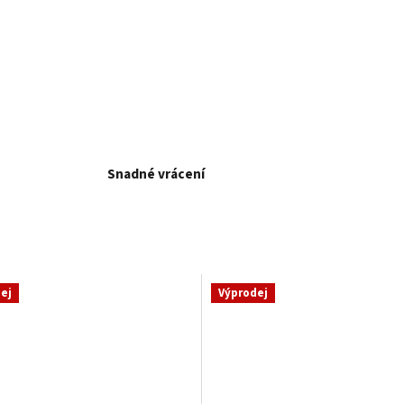
Snadné vrácení
ej
Výprodej