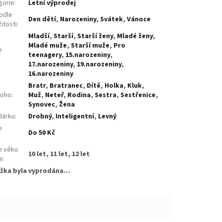
gorie
:
Letní výprodej
odle
Den dětí
,
Narozeniny
,
Svátek
,
Vánoce
žitosti
:
Mladší
,
Starší
,
Starší ženy
,
Mladé ženy
,
Mladé muže
,
Starší muže
,
Pro
e
teenagery
,
15.narozeniny
,
:
17.narozeniny
,
19.narozeniny
,
16.narozeniny
Bratr
,
Bratranec
,
Dítě
,
Holka
,
Kluk
,
koho
:
Muž
,
Neteř
,
Rodina
,
Sestra
,
Sestřenice
,
Synovec
,
Žena
dárku
:
Drobný
,
Inteligentní
,
Levný
e
Do 50 Kč
:
e věku
10 let, 11 let, 12 let
e
:
žka byla vyprodána…