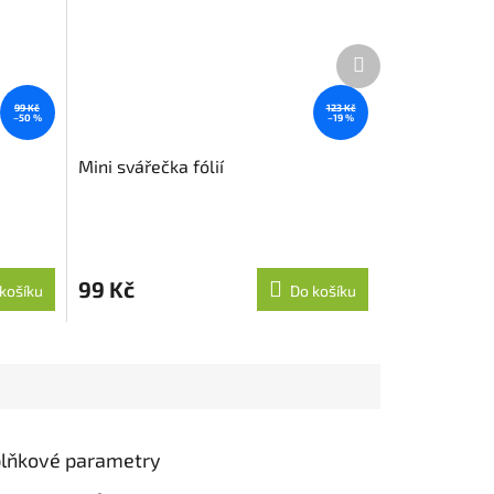
Další
produkt
99 Kč
123 Kč
–50 %
–19 %
Mini svářečka fólií
99 Kč
košíku
Do košíku
lňkové parametry