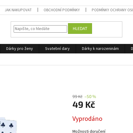
JAK NAKUPOVAT
OBCHODNÍ PODMÍNKY
PODMÍNKY OCHRANY OS
HLEDAT
Dárky pro ženy
Svatební dary
Dárky k narozeninám
D
99 Kč
–50 %
49 Kč
Měrná
Vyprodáno
cena:
Možnosti doručení