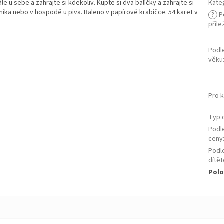
tále u sebe a zahrajte si kdekoliv. Kupte si dva balíčky a zahrajte si
Kate
ybníka nebo v hospodě u piva. Baleno v papírové krabičce. 54 karet v
?
P
příle
Podl
věku
Pro 
Typ 
Podl
ceny
Podl
dítět
Polo