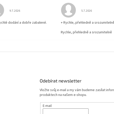
Hodnocení obchodu je 5 z 5 hvězdiček.
Hodnocení obchodu je
9.7.2026
5.7.2026
rychlé dodání a dobře zabalené.
+ Rychle, přehledně a srozumiteln
Rychle, přehledně a srozumitelně
Odebírat newsletter
Vložte svůj e-mail a my vám budeme zasílat info
produktech na našem e-shopu.
E-mail