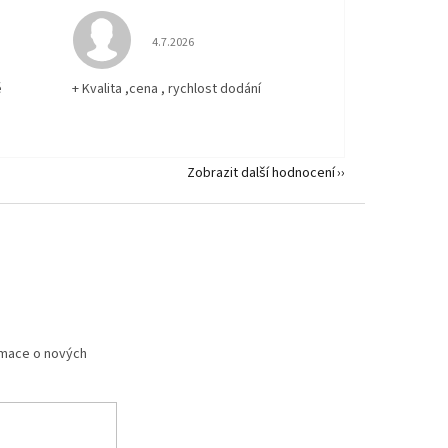
 5 z 5 hvězdiček.
Hodnocení obchodu je 5 z 5 hvězdiček.
4.7.2026
ě
+ Kvalita ,cena , rychlost dodání
Zobrazit další hodnocení
rmace o nových