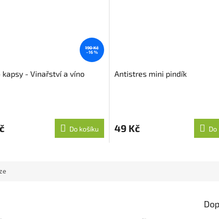
190 Kč
–16 %
 kapsy - Vinařství a víno
Antistres mini pindík
č
49 Kč
Do košíku
Do 
ze
Dop