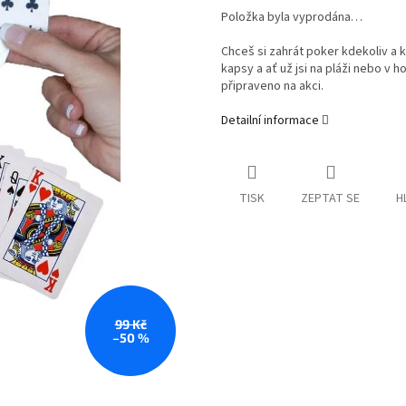
Položka byla vyprodána…
Chceš si zahrát poker kdekoliv a k
kapsy a ať už jsi na pláži nebo v 
připraveno na akci.
Detailní informace
TISK
ZEPTAT SE
H
99 Kč
–50 %