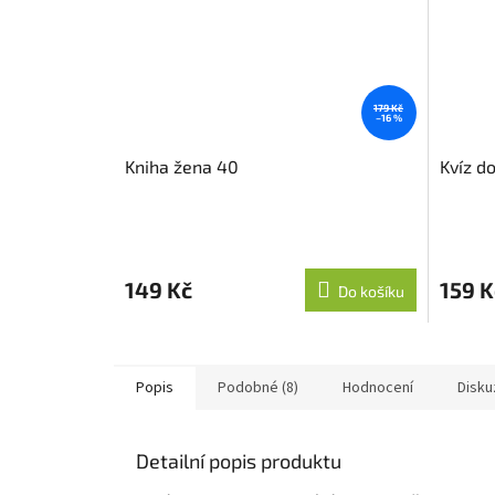
179 Kč
–16 %
Kniha žena 40
Kvíz do
149 Kč
159 K
Do košíku
Popis
Podobné (8)
Hodnocení
Disku
Detailní popis produktu