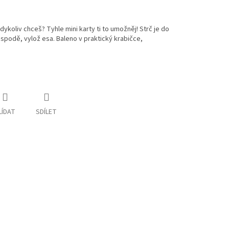
dykoliv chceš? Tyhle mini karty ti to umožněj! Strč je do
hospodě, vylož esa. Baleno v praktický krabičce,
LÍDAT
SDÍLET