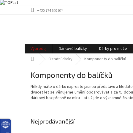
Přejít
+420 774 620 074
na
obsah
Výprodej
Dárkové balíčky
Dárky pro muže
Domů
Ostatní dárky
Komponenty do balíčků
Komponenty do balíčků
Někdy máte o dárku naprosto jasnou představu a hledáte 
dvacet let se věnujeme umění obdarovávat a za tu dobu js
dárkový box přesně na míru – ať už jde o významné život
Nejprodávanější