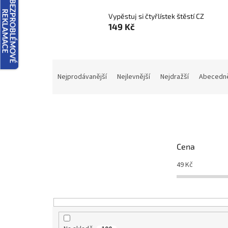
Vypěstuj si čtyřlístek štěstí CZ
149 Kč
Ř
a
Nejprodávanější
Nejlevnější
Nejdražší
Abecedn
z
e
n
í
p
r
Cena
o
d
49
Kč
u
k
t
ů