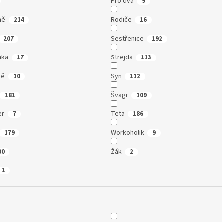
Pro dva
9
ně
Rodiče
214
16
Sestřenice
207
192
nka
Strejda
17
113
ně
Syn
10
112
Švagr
181
109
er
Teta
7
186
Workoholik
179
9
Žák
00
2
1