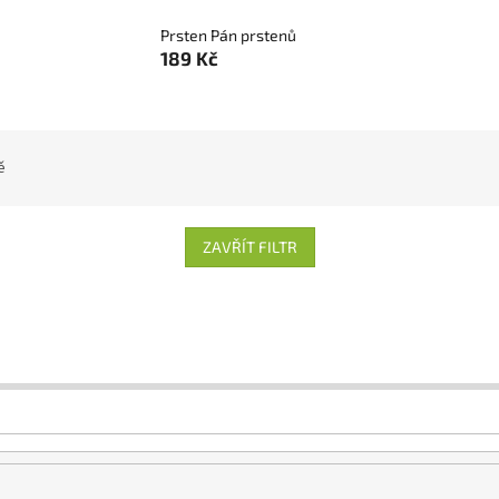
Prsten Pán prstenů
189 Kč
ě
ZAVŘÍT FILTR