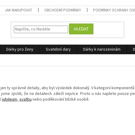
JAK NAKUPOVAT
OBCHODNÍ PODMÍNKY
PODMÍNKY OCHRANY OS
HLEDAT
Dárky pro ženy
Svatební dary
Dárky k narozeninám
D
jen ty správné detaily, aby byl výsledek dokonalý. V kategorii komponent
me zjistili, že na detailech záleží nejvíce. Proto u nás najdete pouze p
ní
jubileum
,
svatbu
nebo poděkování blízké osobě.