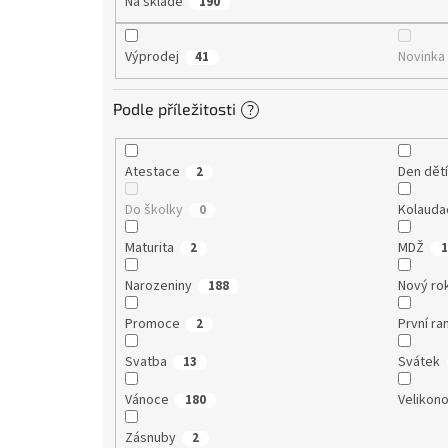
Na skladě
190
Výprodej
Novinka
41
Podle příležitosti
?
Atestace
Den dět
2
Do školky
Kolauda
0
Maturita
MDŽ
2
1
Narozeniny
Nový ro
188
Promoce
První ra
2
Svatba
Svátek
13
Vánoce
Velikon
180
Zásnuby
2