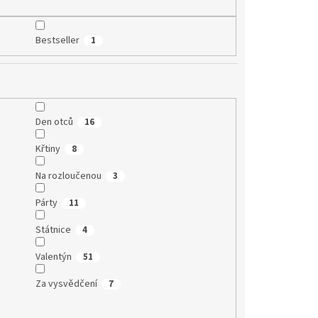
Bestseller
1
Den otců
16
Křtiny
8
Na rozloučenou
3
Párty
11
Státnice
4
Valentýn
51
Za vysvědčení
7