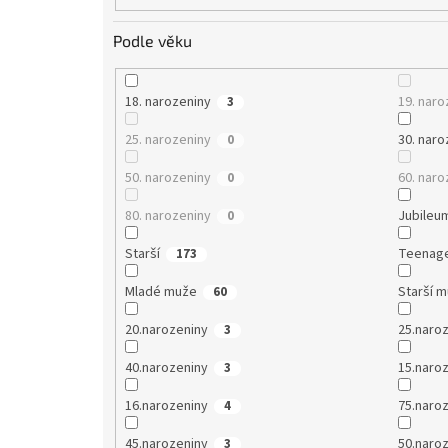
Podle věku
18. narozeniny
19. naro
3
25. narozeniny
30. naro
0
50. narozeniny
60. naro
0
80. narozeniny
Jubileu
0
Starší
Teenag
173
Mladé muže
Starší 
60
20.narozeniny
25.naro
3
40.narozeniny
15.naro
3
16.narozeniny
75.naro
4
45.narozeniny
50.naro
3