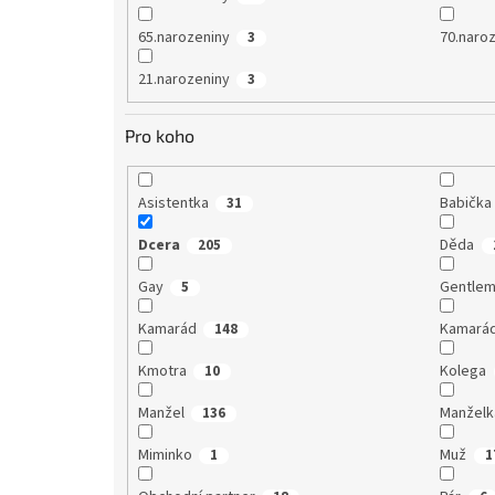
65.narozeniny
70.naro
3
21.narozeniny
3
Pro koho
Asistentka
Babička
31
Dcera
Děda
205
Gay
Gentle
5
Kamarád
Kamará
148
Kmotra
Kolega
10
Manžel
Manželk
136
Miminko
Muž
1
1