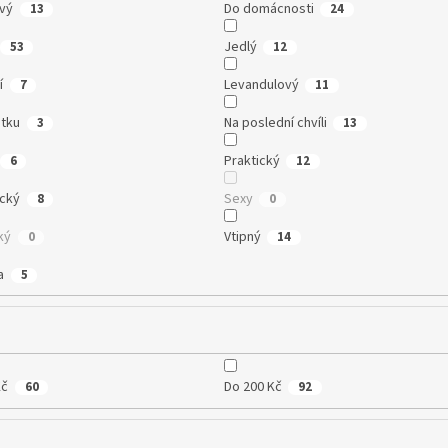
vý
Do domácnosti
13
24
Jedlý
53
12
í
Levandulový
7
11
tku
Na poslední chvíli
3
13
Praktický
6
12
cký
Sexy
8
0
ký
Vtipný
0
14
a
5
Kč
Do 200 Kč
60
92