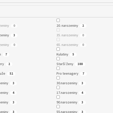
zeniny
20. narozeniny
0
2
zeniny
35. narozeniny
3
0
zeniny
65. narozeniny
0
0
m
Kulatiny
7
5
ery
Starší ženy
2
188
muže
Pro teenagery
52
7
zeniny
30.narozeniny
3
3
zeniny
17.narozeniny
4
4
zeniny
90.narozeniny
3
3
zeniny
55.narozeniny
3
3