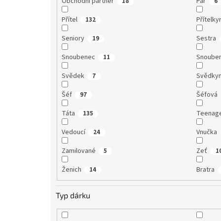
Obchodní partner
Pár
18
6
Přítel
Přítelky
132
Seniory
Sestra
19
Snoubenec
Snoube
11
Svědek
Svědky
7
Šéf
Šéfová
97
Táta
Teenag
135
Vedoucí
Vnučka
24
Zamilované
Zeť
5
1
Ženich
Bratra
14
Typ dárku