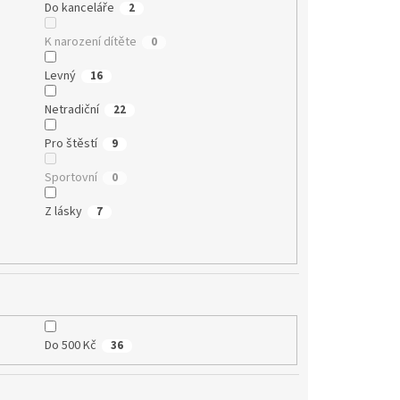
Do kanceláře
2
K narození dítěte
0
Levný
16
Netradiční
22
Pro štěstí
9
Sportovní
0
Z lásky
7
Do 500 Kč
36