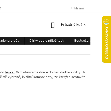
OBNÍCH ÚDAJŮ
Přihlášení
NÁKUPNÍ
Prázdný košík
KOŠÍK
árky pro děti
Dárky podle příležitosti
Bestsellery
Ostatn
ů do
balíčků
Vám otevíráme dveře do naší dárkové dílny. Už
ečlivě vybrané, kvalitní komponenty, ze kterých sestavíte