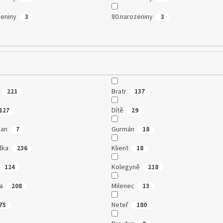
zeniny
80.narozeniny
3
3
Bratr
221
137
Dítě
127
29
man
Gurmán
7
18
dka
Klient
236
18
Kolegyně
124
218
a
Milenec
208
13
Neteř
75
180