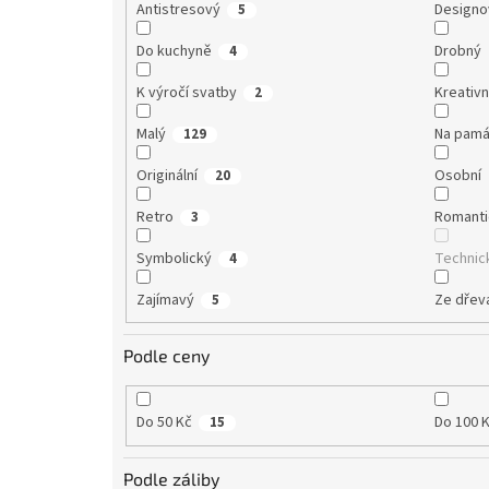
Antistresový
Designo
5
Do kuchyně
Drobný
4
K výročí svatby
Kreativn
2
Malý
Na pamá
129
Originální
Osobní
20
Retro
Romanti
3
Symbolický
Technic
4
Zajímavý
Ze dřev
5
Podle ceny
Do 50 Kč
Do 100 
15
Podle záliby