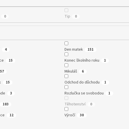
Tip
0
0
í
Den matek
4
151
ce
Konec školního roku
15
1
Mikuláš
57
6
k
Odchod do důchodu
15
1
nde
Rozlučka se svobodou
3
1
Těhotenství
183
0
oce
Výročí
12
30