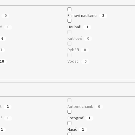
Filmoví nadšenci
0
2
té
Houbaři
0
1
Kutilové
6
0
Rybáři
1
0
Vodáci
10
0
t
Automechanik
2
0
ář
Fotograf
0
1
Hasič
1
1