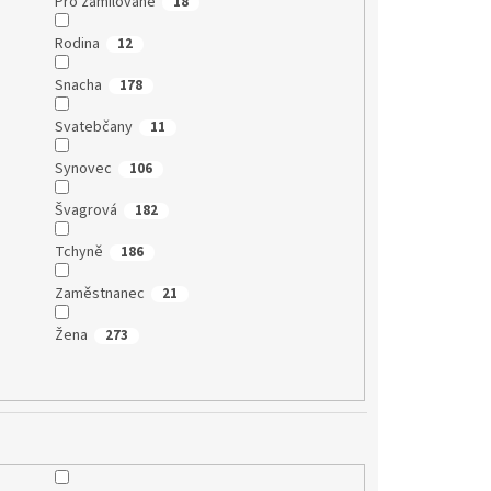
Pro zamilované
18
Rodina
12
Snacha
178
Svatebčany
11
Synovec
106
Švagrová
182
Tchyně
186
Zaměstnanec
21
Žena
273