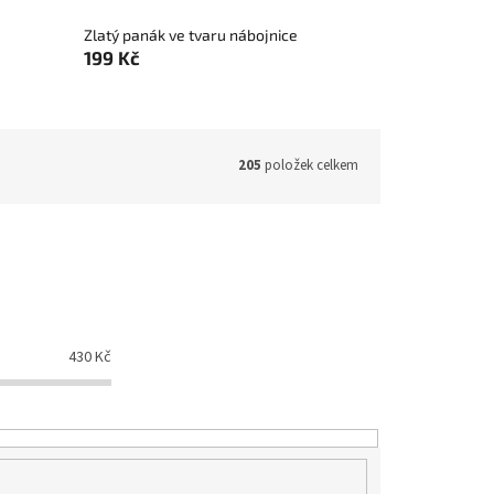
Zlatý panák ve tvaru nábojnice
199 Kč
205
položek celkem
430
Kč