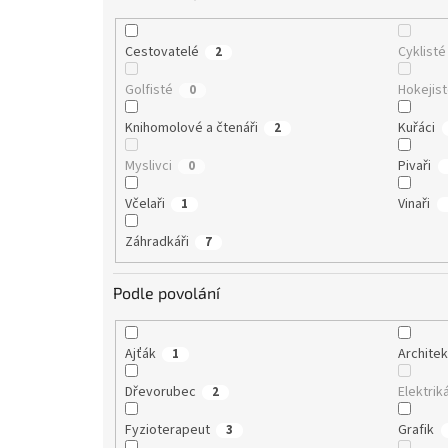
Cestovatelé
Cyklisté
2
Golfisté
Hokejis
0
Knihomolové a čtenáři
Kuřáci
2
Myslivci
Pivaři
0
Včelaři
Vinaři
1
Záhradkáři
7
Podle povolání
Ajťák
Architek
1
Dřevorubec
Elektrik
2
Fyzioterapeut
Grafik
3