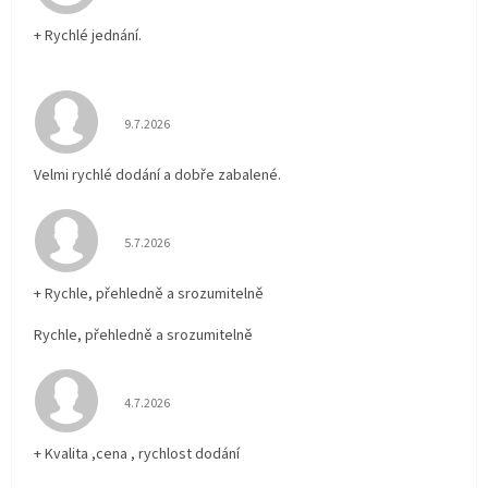
+ Rychlé jednání.
Hodnocení obchodu je 5 z 5 hvězdiček.
9.7.2026
Velmi rychlé dodání a dobře zabalené.
Hodnocení obchodu je 5 z 5 hvězdiček.
5.7.2026
+ Rychle, přehledně a srozumitelně
Rychle, přehledně a srozumitelně
Hodnocení obchodu je 5 z 5 hvězdiček.
4.7.2026
+ Kvalita ,cena , rychlost dodání