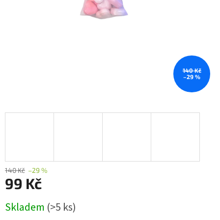
140 Kč
–29 %
140 Kč
–29 %
99 Kč
Měrná
Skladem
(>5 ks)
cena: