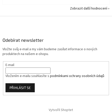
Zobrazit další hodnocení
Z
á
p
a
Odebírat newsletter
t
í
Vložte svůj e-mail a my vám budeme zasílat informace o nových
produktech na našem e-shopu.
E-mail
Vložením e-mailu souhlasíte s
podmínkami ochrany osobních údajů
PŘIHLÁSIT SE
Vytvořil Shoptet