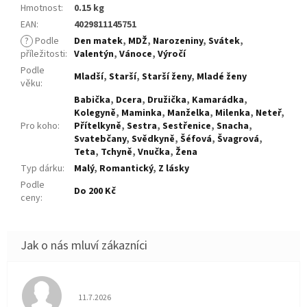
Hmotnost
:
0.15 kg
EAN
:
4029811145751
?
Podle
Den matek
,
MDŽ
,
Narozeniny
,
Svátek
,
příležitosti
:
Valentýn
,
Vánoce
,
Výročí
Podle
Mladší
,
Starší
,
Starší ženy
,
Mladé ženy
věku
:
Babička
,
Dcera
,
Družička
,
Kamarádka
,
Kolegyně
,
Maminka
,
Manželka
,
Milenka
,
Neteř
,
Pro koho
:
Přítelkyně
,
Sestra
,
Sestřenice
,
Snacha
,
Svatebčany
,
Svědkyně
,
Šéfová
,
Švagrová
,
Teta
,
Tchyně
,
Vnučka
,
Žena
Typ dárku
:
Malý
,
Romantický
,
Z lásky
Podle
Do 200 Kč
ceny
:
Hodnocení obchodu je 5 z 5 hvězdiček.
11.7.2026