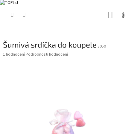
Přejít
NÁKUP
na
obsah
KOŠÍK
Šumivá srdíčka do koupele
3050
Průměrné
1 hodnocení
Podrobnosti hodnocení
hodnocení
produktu
je
5,0
z
5
hvězdiček.