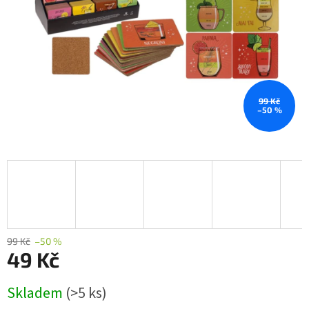
99 Kč
–50 %
99 Kč
–50 %
49 Kč
Měrná
Skladem
(>5 ks)
cena: