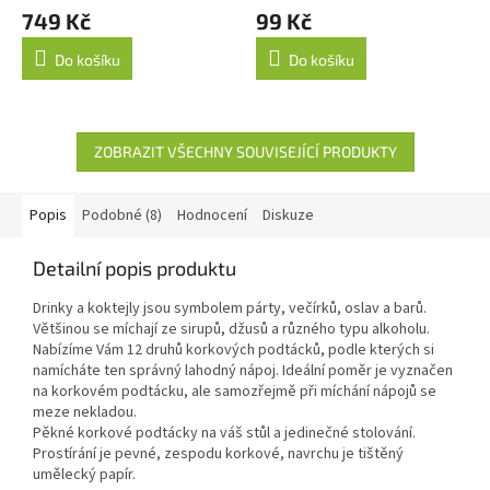
749 Kč
99 Kč
Do košíku
Do košíku
ZOBRAZIT VŠECHNY SOUVISEJÍCÍ PRODUKTY
Popis
Podobné (8)
Hodnocení
Diskuze
Detailní popis produktu
Drinky a koktejly jsou symbolem párty, večírků, oslav a barů.
Většinou se míchají ze sirupů, džusů a různého typu alkoholu.
Nabízíme Vám 12 druhů korkových podtácků, podle kterých si
namícháte ten správný lahodný nápoj. Ideální poměr je vyznačen
na korkovém podtácku, ale samozřejmě při míchání nápojů se
meze nekladou.
Pěkné korkové podtácky na váš stůl a jedinečné stolování.
Prostírání je pevné, zespodu korkové, navrchu je tištěný
umělecký papír.