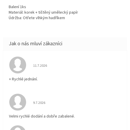
Balení 1ks
Materiál: korek + tištěný umělecký papír
Údržba: Otřete vlhkým hadříkem
Hodnocení obchodu je 5 z 5 hvězdiček.
11.7.2026
+ Rychlé jednání.
Hodnocení obchodu je 5 z 5 hvězdiček.
9.7.2026
Velmi rychlé dodání a dobře zabalené.