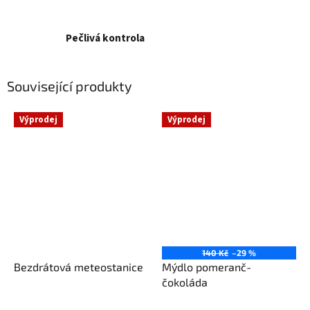
Pečlivá kontrola
Související produkty
Výprodej
Výprodej
140 Kč
–29 %
Bezdrátová meteostanice
Mýdlo pomeranč-
čokoláda