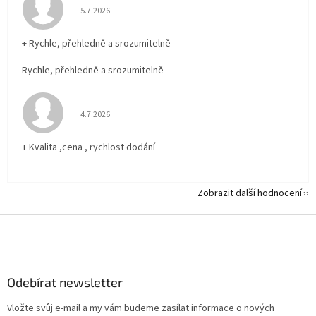
Hodnocení obchodu je 5 z 5 hvězdiček.
5.7.2026
+ Rychle, přehledně a srozumitelně
Rychle, přehledně a srozumitelně
Hodnocení obchodu je 5 z 5 hvězdiček.
4.7.2026
+ Kvalita ,cena , rychlost dodání
Zobrazit další hodnocení
Z
á
p
a
Odebírat newsletter
t
í
Vložte svůj e-mail a my vám budeme zasílat informace o nových