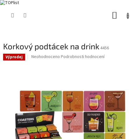
Přejít
NÁKUP
na
obsah
KOŠÍK
Korkový podtácek na drink
4456
Průměrné
Neohodnoceno
Podrobnosti hodnocení
Výprodej
hodnocení
produktu
je
0,0
z
5
hvězdiček.