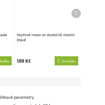
Další
produkt
 sada
Vepřové maso ve skutečně vlastní
šťávě
189 Kč
košíku
Do košíku
lňkové parametry