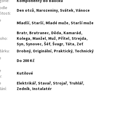
gorie
:
Komponenty do balíčků
odle
Den otců
,
Narozeniny
,
Svátek
,
Vánoce
žitosti
:
e
Mladší
,
Starší
,
Mladé muže
,
Starší muže
:
Bratr
,
Bratranec
,
Děda
,
Kamarád
,
koho
:
Kolega
,
Manžel
,
Muž
,
Přítel
,
Strejda
,
Syn
,
Synovec
,
Šéf
,
Švagr
,
Táta
,
Zeť
dárku
:
Drobný
,
Originální
,
Praktický
,
Technický
e
Do 200 Kč
:
e
Kutilové
y
:
e
Elektrikář
,
Stavař
,
Strojař
,
Truhlář
,
lání
:
Zedník
,
Instalatér