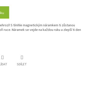
íku
ehrozí! S tímhle magnetickým náramkem ti zůstanou
i ruce. Náramek se vejde na každou ruku a zlepší ti den
LÍDAT
SDÍLET