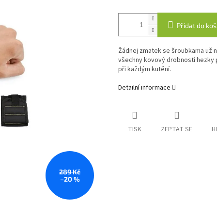
Přidat do koš
Žádnej zmatek se šroubkama už n
všechny kovový drobnosti hezky př
při každým kutění.
Detailní informace
TISK
ZEPTAT SE
H
289 Kč
–20 %