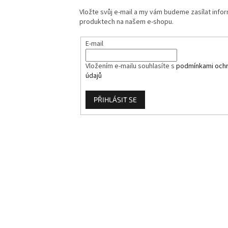
Vložte svůj e-mail a my vám budeme zasílat info
produktech na našem e-shopu.
E-mail
Vložením e-mailu souhlasíte s
podmínkami ochr
údajů
PŘIHLÁSIT SE