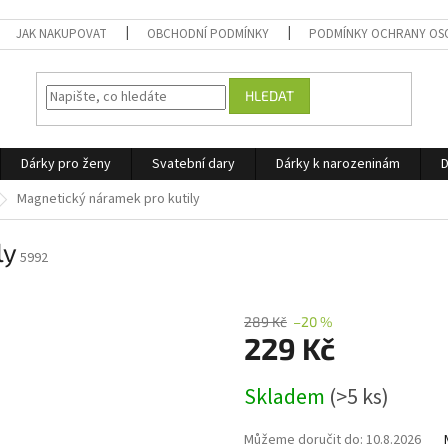
JAK NAKUPOVAT
OBCHODNÍ PODMÍNKY
PODMÍNKY OCHRANY OS
HLEDAT
Dárky pro ženy
Svatební dary
Dárky k narozeninám
D
Magnetický náramek pro kutily
ly
5992
289 Kč
–20 %
229 Kč
Měrná
Skladem
(>5 ks)
cena:
Můžeme doručit do:
10.8.2026