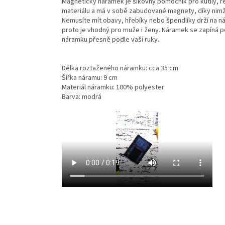
Magnetický náramek je šikovný pomocník pro kutily, ře
materiálu a má v sobě zabudované magnety, díky nim
Nemusíte mít obavy, hřebíky nebo špendlíky drží na n
proto je vhodný pro muže i ženy. Náramek se zapíná po
náramku přesně podle vaší ruky.
Délka roztaženého náramku: cca 35 cm
Šířka náramu: 9 cm
Materiál náramku: 100% polyester
Barva: modrá