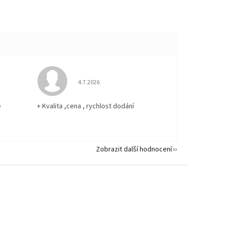
 5 z 5 hvězdiček.
Hodnocení obchodu je 5 z 5 hvězdiček.
4.7.2026
ě
+ Kvalita ,cena , rychlost dodání
Zobrazit další hodnocení