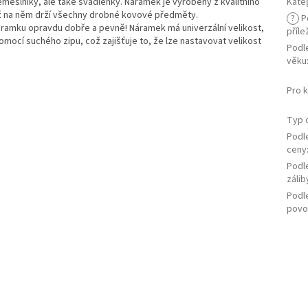
meslníky, ale také švadlenky. Náramek je vyrobený z kvalitního
Kate
ž na něm drží všechny drobné kovové předměty.
?
P
áramku opravdu dobře a pevně! Náramek má univerzální velikost,
příle
mocí suchého zipu, což zajišťuje to, že lze nastavovat velikost
Podl
věku
Pro 
Typ 
Podl
ceny
Podl
zálib
Podl
povo