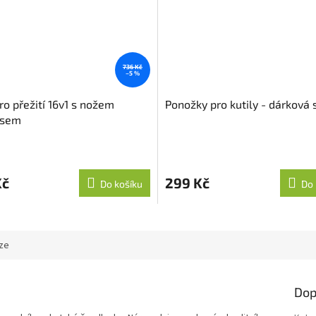
736 Kč
–5 %
ro přežití 16v1 s nožem
Ponožky pro kutily - dárková
sem
Kč
299 Kč
Do košíku
Do 
ze
Dop