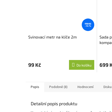
116 Kč
–14 %
Svinovací metr na klíče 2m
Sada p
kompa
99 Kč
699 
Do košíku
Popis
Podobné (8)
Hodnocení
Disku
Detailní popis produktu