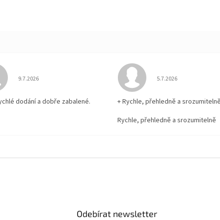
Hodnocení obchodu je 5 z 5 hvězdiček.
Hodnocení obchodu je
9.7.2026
5.7.2026
rychlé dodání a dobře zabalené.
+ Rychle, přehledně a srozumiteln
Rychle, přehledně a srozumitelně
Odebírat newsletter