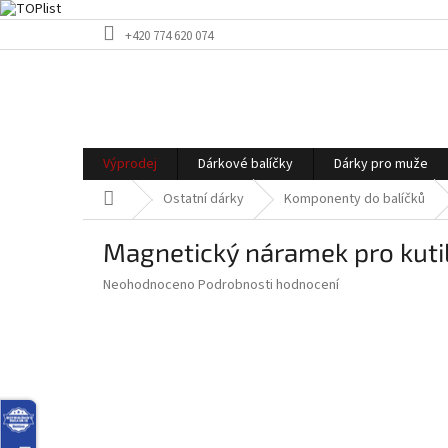
Přejít
+420 774 620 074
na
obsah
Výprodej
Dárkové balíčky
Dárky pro muže
Domů
Ostatní dárky
Komponenty do balíčků
Magnetický náramek pro kuti
Průměrné
Neohodnoceno
Podrobnosti hodnocení
hodnocení
produktu
je
0,0
z
5
hvězdiček.