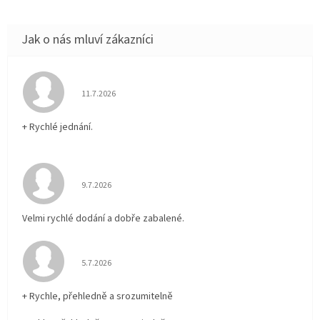
Hodnocení obchodu je 5 z 5 hvězdiček.
11.7.2026
+ Rychlé jednání.
Hodnocení obchodu je 5 z 5 hvězdiček.
9.7.2026
Velmi rychlé dodání a dobře zabalené.
Hodnocení obchodu je 5 z 5 hvězdiček.
5.7.2026
+ Rychle, přehledně a srozumitelně