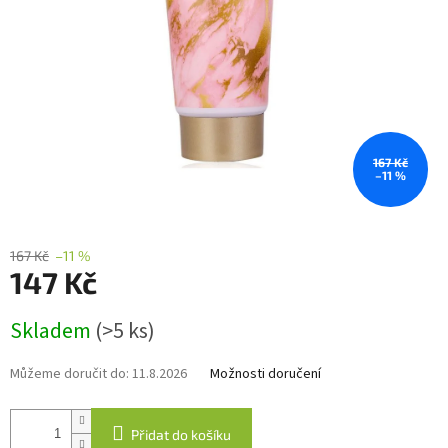
167 Kč
–11 %
167 Kč
–11 %
147 Kč
Měrná
Skladem
(>5 ks)
cena:
Můžeme doručit do:
11.8.2026
Možnosti doručení
Přidat do košíku