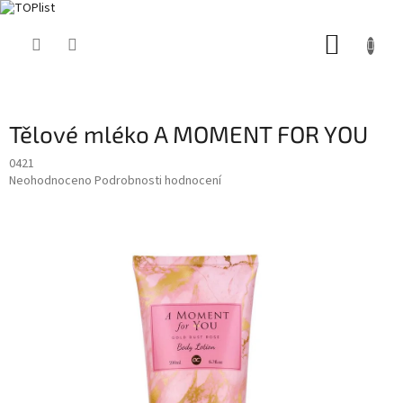
Přejít
NÁKUP
na
obsah
KOŠÍK
Tělové mléko A MOMENT FOR YOU
0421
Průměrné
Neohodnoceno
Podrobnosti hodnocení
hodnocení
produktu
je
0,0
z
5
hvězdiček.