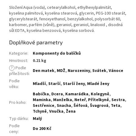
Složení:Aqua (voda), cetearylalkohol, ethylhexylpalmitát,
kyselina palmitová, kyselina stearová, glycerin, PEG-100 stearát,
glycerylstearát, fenoxyethanol, benzylalkohol, polysorbát 60,
karbomer, parfém (vůně), geraniol, geraniol, linaloxid , disodná
sůl EDTA, kyselina benzoová, kyselina sorbová.
Doplňkové parametry
Kategorie
:
Komponenty do balíčků
Hmotnost
:
0.21 kg
?
Podle
Den matek
,
MDŽ
,
Narozeniny
,
Svátek
,
Vánoce
příležitosti
:
Podle
Mladší
,
Starší
,
Starší ženy
,
Mladé ženy
věku
:
Babička
,
Dcera
,
Kamarádka
,
Kolegyně
,
Maminka
,
Manželka
,
Neteř
,
Přítelkyně
,
Sestra
,
Pro koho
:
Sestřenice
,
Snacha
,
Šéfová
,
Švagrová
,
Teta
,
Tchyně
,
Vnučka
,
Žena
Typ dárku
:
Malý
Podle
Do 200 Kč
ceny
: