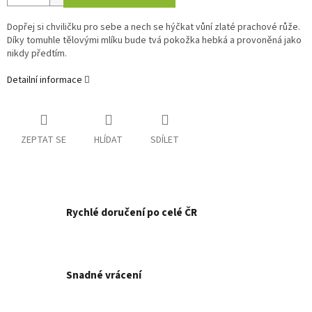
Dopřej si chviličku pro sebe a nech se hýčkat vůní zlaté prachové růže.
Díky tomuhle tělovými mlíku bude tvá pokožka hebká a provoněná jako
nikdy předtím.
Detailní informace
ZEPTAT SE
HLÍDAT
SDÍLET
Rychlé doručení po celé ČR
Snadné vrácení