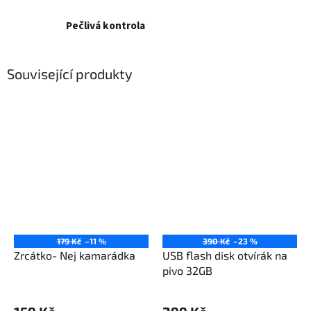
Pečlivá kontrola
Související produkty
179 Kč
–11 %
390 Kč
–23 %
Zrcátko- Nej kamarádka
USB flash disk otvírák na
pivo 32GB