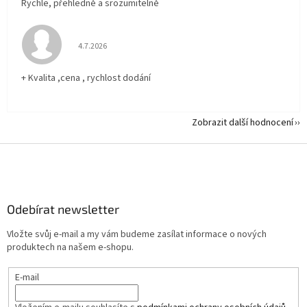
Rychle, přehledně a srozumitelně
Hodnocení obchodu je 5 z 5 hvězdiček.
4.7.2026
+ Kvalita ,cena , rychlost dodání
Zobrazit další hodnocení
Z
á
p
a
Odebírat newsletter
t
í
Vložte svůj e-mail a my vám budeme zasílat informace o nových
produktech na našem e-shopu.
E-mail