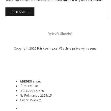
Vložením e-mailu souhlasíte s
podmínkami ochrany osobních údajů
PŘIHLÁSIT SE
Vytvořil Shoptet
Copyright 2026
Dárkoviny.cz
. Všechna práva vyhrazena.
ABEDEO s.r.o.
IČ: 28121520
DIČ: CZ28121520
Na Folimance 2155/15
120 00 Praha 2