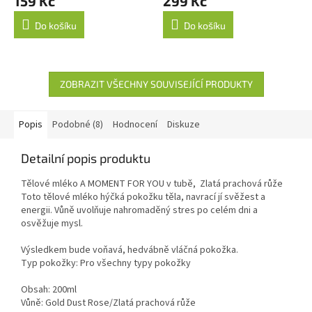
159 Kč
299 Kč
Do košíku
Do košíku
ZOBRAZIT VŠECHNY SOUVISEJÍCÍ PRODUKTY
Popis
Podobné (8)
Hodnocení
Diskuze
Detailní popis produktu
Tělové mléko A MOMENT FOR YOU v tubě, Zlatá prachová růže
Toto tělové mléko hýčká pokožku těla, navrací jí svěžest a
energii. Vůně uvolňuje nahromaděný stres po celém dni a
osvěžuje mysl.
Výsledkem bude voňavá, hedvábně vláčná pokožka.
Typ pokožky: Pro všechny typy pokožky
Obsah: 200ml
Vůně: Gold Dust Rose/Zlatá prachová růže