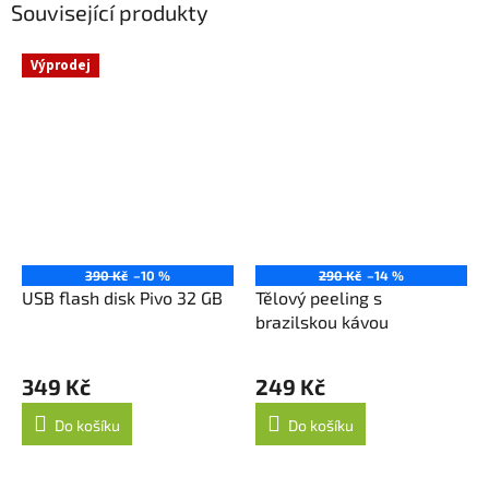
Související produkty
Výprodej
390 Kč
–10 %
290 Kč
–14 %
USB flash disk Pivo 32 GB
Tělový peeling s
brazilskou kávou
Průměrné
hodnocení
349 Kč
249 Kč
produktu
je
Do košíku
Do košíku
5,0
z
5