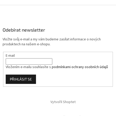
Z
á
p
a
Odebírat newsletter
t
í
Vložte svůj e-mail a my vám budeme zasílat informace o nových
produktech na našem e-shopu.
E-mail
Vložením e-mailu souhlasíte s
podmínkami ochrany osobních údajů
PŘIHLÁSIT SE
Vytvořil Shoptet