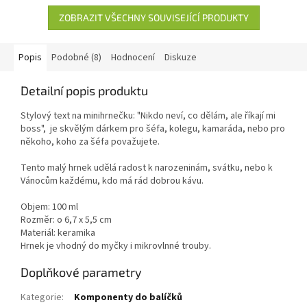
hvězdiček.
ZOBRAZIT VŠECHNY SOUVISEJÍCÍ PRODUKTY
Popis
Podobné (8)
Hodnocení
Diskuze
Detailní popis produktu
Stylový text na minihrnečku: "Nikdo neví, co dělám, ale říkají mi
boss", je skvělým dárkem pro šéfa, kolegu, kamaráda, nebo pro
někoho, koho za šéfa považujete.
Tento malý hrnek udělá radost k narozeninám, svátku, nebo k
Vánocům každému, kdo má rád dobrou kávu.
Objem: 100 ml
Rozměr: o 6,7 x 5,5 cm
Materiál: keramika
Hrnek je vhodný do myčky i mikrovlnné trouby.
Doplňkové parametry
Kategorie
:
Komponenty do balíčků