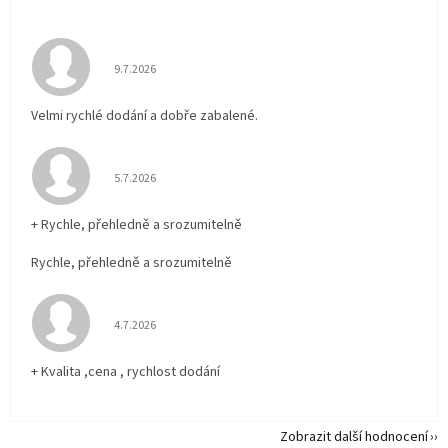
Hodnocení obchodu je 5 z 5 hvězdiček.
9.7.2026
Velmi rychlé dodání a dobře zabalené.
Hodnocení obchodu je 5 z 5 hvězdiček.
5.7.2026
+ Rychle, přehledně a srozumitelně
Rychle, přehledně a srozumitelně
Hodnocení obchodu je 5 z 5 hvězdiček.
4.7.2026
+ Kvalita ,cena , rychlost dodání
Zobrazit další hodnocení