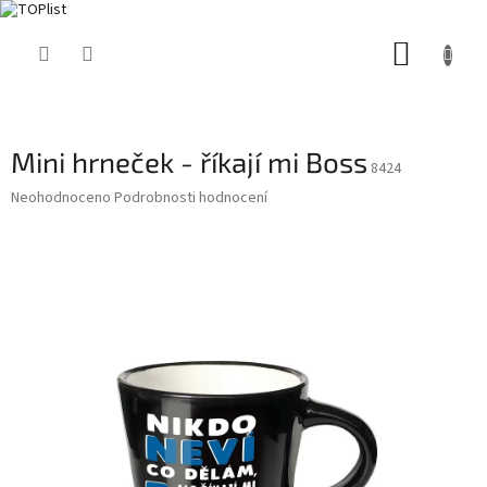
Přejít
NÁKUP
na
obsah
KOŠÍK
Mini hrneček - říkají mi Boss
8424
Průměrné
Neohodnoceno
Podrobnosti hodnocení
hodnocení
produktu
je
0,0
z
5
hvězdiček.