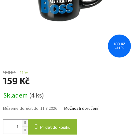
180 Kč
–11 %
180 Kč
–11 %
159 Kč
Měrná
Skladem
(4 ks)
cena:
Můžeme doručit do:
11.8.2026
Možnosti doručení
Přidat do košíku