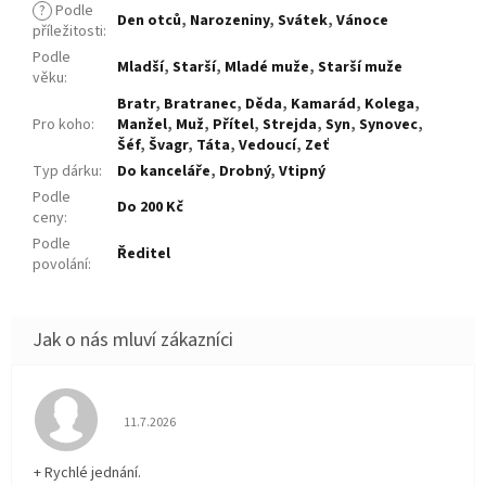
?
Podle
Den otců
,
Narozeniny
,
Svátek
,
Vánoce
příležitosti
:
Podle
Mladší
,
Starší
,
Mladé muže
,
Starší muže
věku
:
Bratr
,
Bratranec
,
Děda
,
Kamarád
,
Kolega
,
Pro koho
:
Manžel
,
Muž
,
Přítel
,
Strejda
,
Syn
,
Synovec
,
Šéf
,
Švagr
,
Táta
,
Vedoucí
,
Zeť
Typ dárku
:
Do kanceláře
,
Drobný
,
Vtipný
Podle
Do 200 Kč
ceny
:
Podle
Ředitel
povolání
:
Hodnocení obchodu je 5 z 5 hvězdiček.
11.7.2026
+ Rychlé jednání.