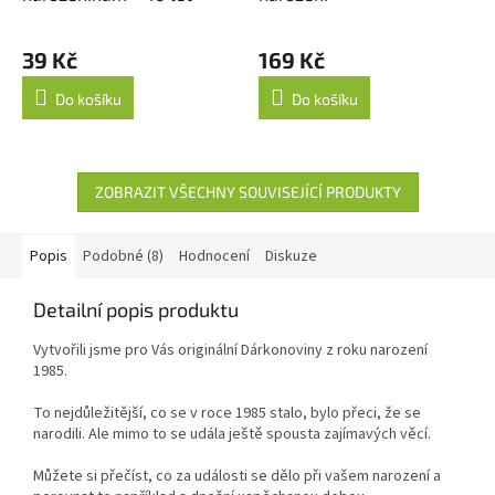
39 Kč
169 Kč
Do košíku
Do košíku
ZOBRAZIT VŠECHNY SOUVISEJÍCÍ PRODUKTY
Popis
Podobné (8)
Hodnocení
Diskuze
Detailní popis produktu
Vytvořili jsme pro Vás originální Dárkonoviny z roku narození
1985.
To nejdůležitější, co se v roce 1985 stalo, bylo přeci, že se
narodili. Ale mimo to se udála ještě spousta zajímavých věcí.
Můžete si přečíst, co za události se dělo při vašem narození a