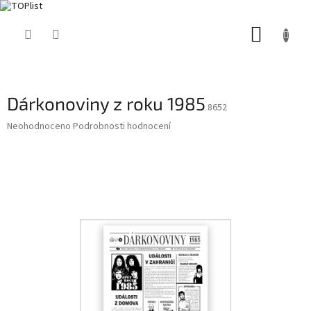
Přejít
NÁKUP
na
obsah
KOŠÍK
Dárkonoviny z roku 1985
8652
Průměrné
Neohodnoceno
Podrobnosti hodnocení
hodnocení
produktu
je
0,0
z
5
hvězdiček.