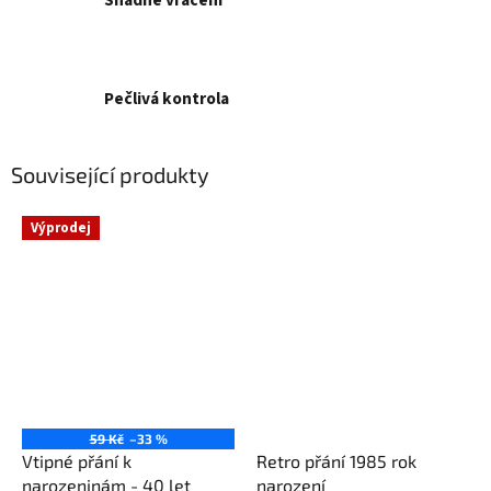
Snadné vrácení
Pečlivá kontrola
Související produkty
Výprodej
59 Kč
–33 %
Vtipné přání k
Retro přání 1985 rok
narozeninám - 40 let
narození