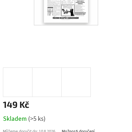
149 Kč
Měrná
Skladem
(>5 ks)
cena:
Můžeme doručit do:
10.8.2026
Možnosti doručení