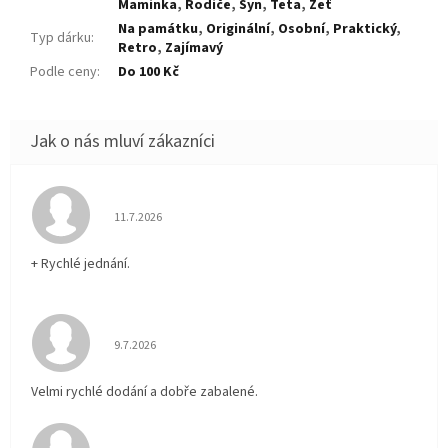
Maminka
,
Rodiče
,
Syn
,
Teta
,
Zeť
Na památku
,
Originální
,
Osobní
,
Praktický
,
Typ dárku
:
Retro
,
Zajímavý
Podle ceny
:
Do 100 Kč
Hodnocení obchodu je 5 z 5 hvězdiček.
11.7.2026
+ Rychlé jednání.
Hodnocení obchodu je 5 z 5 hvězdiček.
9.7.2026
Velmi rychlé dodání a dobře zabalené.