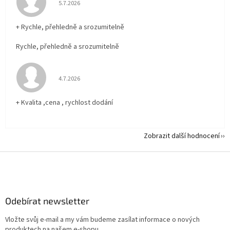
Hodnocení obchodu je 5 z 5 hvězdiček.
5.7.2026
+ Rychle, přehledně a srozumitelně
Rychle, přehledně a srozumitelně
Hodnocení obchodu je 5 z 5 hvězdiček.
4.7.2026
+ Kvalita ,cena , rychlost dodání
Zobrazit další hodnocení
Z
á
p
a
Odebírat newsletter
t
í
Vložte svůj e-mail a my vám budeme zasílat informace o nových
produktech na našem e-shopu.