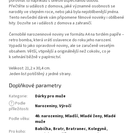
porovnat to například s dnešní uspěchanou dobou.
Přečtěte si události z domova, jaké významné osobnosti se
narodily ve stejném roce, nebo jaká byla nejoblíbenější jména.
Tento nevšední dárek vám připomene filmové novinky i oblíbené
hity. Dozvíte se i události z domova a zahraničí.
Černobílé narozeninové noviny ve formátu A4 na tvrdém papíře –
retro bomba, která vrátí oslavence do roku jeho narození.
Vypadá to jako opravdové noviny, ale se zaručeně veselým
obsahem. Větší, vtipnější a originálnější než cokoliv, co je
k sehnání běžně v papírnictví.
Velikost: 21,2 x 30,4 cm.
Jeden list potištěný z jedné strany.
Doplňkové parametry
Kategorie
:
Dárky pro muže
?
Podle
Narozeniny
,
Výročí
příležitosti
:
40. narozeniny
,
Mladší
,
Mladé ženy
,
Mladé
Podle věku
:
muže
Babička
,
Bratr
,
Bratranec
,
Kolegyně
,
Pro koho
: