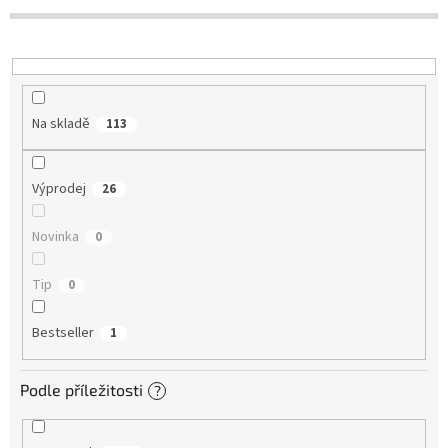
u
k
t
ů
Na skladě
113
Výprodej
26
Novinka
0
Tip
0
Bestseller
1
Podle příležitosti
?