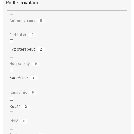
Podle povolání
Automechanik
0
Elektrikář
0
Fyzioterapeut
2
Hospodský
0
Kadeřnice
7
Kamioňák
0
Kovář
2
Řidič
0