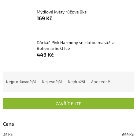
Mýdlové květy růžové 9ks
169 Kč
Dárkáč Pink Harmony se zlatou masáží a
Bohemia Sekt Ice
449 Kč
Ř
a
Nejprodávanější
Nejlevnější
Nejdražší
Abecedně
z
e
n
ZAVŘÍT FILTR
í
p
r
Cena
o
d
49
Kč
699
Kč