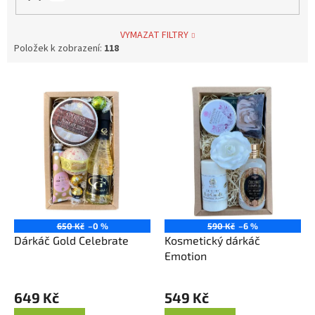
VYMAZAT FILTRY
Položek k zobrazení:
118
V
ý
p
i
s
p
r
o
d
u
650 Kč
–0 %
590 Kč
–6 %
k
Dárkáč Gold Celebrate
Kosmetický dárkáč
t
Emotion
ů
649 Kč
549 Kč