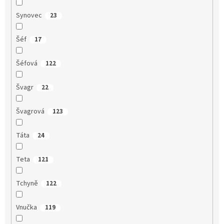
Synovec
23
Šéf
17
Šéfová
122
Švagr
22
Švagrová
123
Táta
24
Teta
121
Tchyně
122
Vnučka
119