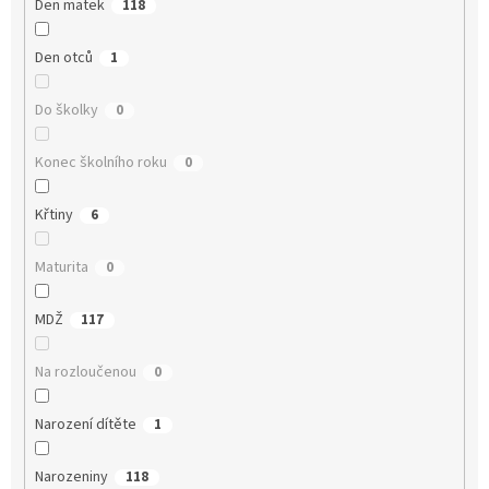
Den matek
118
Den otců
1
Do školky
0
Konec školního roku
0
Křtiny
6
Maturita
0
MDŽ
117
Na rozloučenou
0
Narození dítěte
1
Narozeniny
118