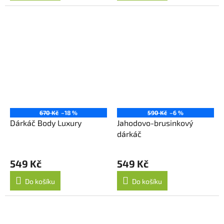
670 Kč
–18 %
590 Kč
–6 %
Dárkáč Body Luxury
Jahodovo-brusinkový
dárkáč
549 Kč
549 Kč
Do košíku
Do košíku