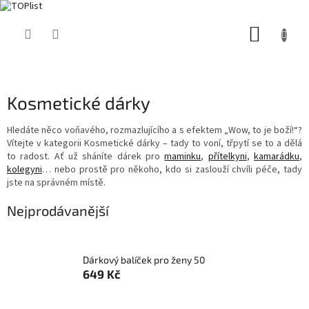
Přejít
NÁKUP
na
obsah
KOŠÍK
Kosmetické dárky
Hledáte něco voňavého, rozmazlujícího a s efektem „Wow, to je boží!“?
Vítejte v kategorii Kosmetické dárky – tady to voní, třpytí se to a dělá
to radost. Ať už sháníte dárek pro
maminku
,
přítelkyni
,
kamarádku
,
kolegyni
… nebo prostě pro někoho, kdo si zaslouží chvíli péče, tady
jste na správném místě.
Nejprodávanější
Dárkový balíček pro ženy 50
649 Kč