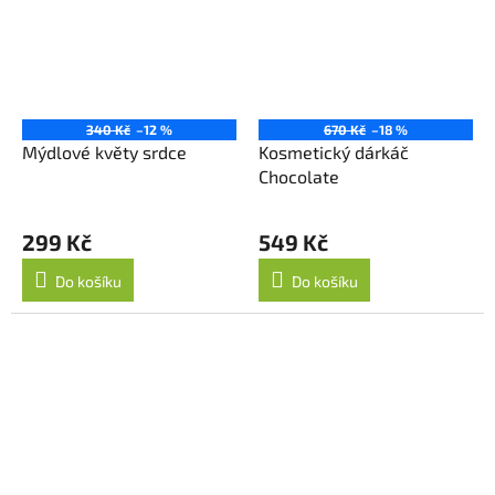
340 Kč
–12 %
670 Kč
–18 %
Mýdlové květy srdce
Kosmetický dárkáč
Chocolate
299 Kč
549 Kč
Do košíku
Do košíku