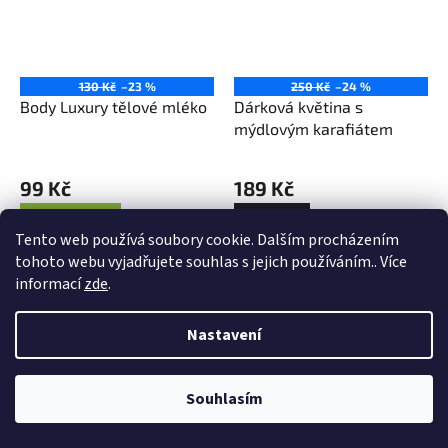
130 Kč
–23 %
250 Kč
–24 %
Body Luxury tělové mléko
Dárková květina s
mýdlovým karafiátem
99 Kč
189 Kč
DETAIL
Do košíku
Tento web používá soubory cookie. Dalším procházením
tohoto webu vyjadřujete souhlas s jejich používáním.. Více
Výprodej
Výprodej
informací
zde
.
Nastavení
Souhlasím