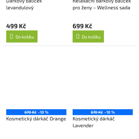
Dárkový balíček
Relaxační dárkový balíček
levandulový
pro ženy – Wellness sada
499 Kč
699 Kč
Do košíku
Do košíku
670 Kč
–10 %
670 Kč
–10 %
Kosmetický dárkáč Orange
Kosmetický dárkáč
Lavender