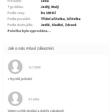
Pro koho
:
Žena
Typ dárku
:
Jedlý
,
Malý
Podle ceny
:
Do 100 Kč
Podle povolání
:
Třídní učitelka
,
Učitelka
Podle druhu jídla
:
Jedlé
,
Sladké
,
Zdravé
Položka byla vyprodána…
Hodnocení obchodu je 5 z 5 hvězdiček.
11.7.2026
+ Rychlé jednání.
Hodnocení obchodu je 5 z 5 hvězdiček.
9.7.2026
Velmi rychlé dodání a dobře zabalené.