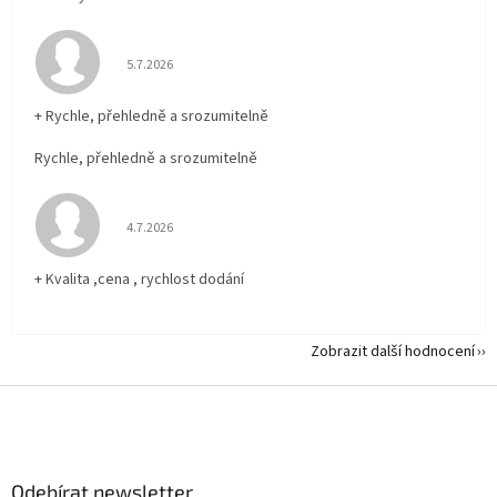
Hodnocení obchodu je 5 z 5 hvězdiček.
5.7.2026
+ Rychle, přehledně a srozumitelně
Rychle, přehledně a srozumitelně
Hodnocení obchodu je 5 z 5 hvězdiček.
4.7.2026
+ Kvalita ,cena , rychlost dodání
Zobrazit další hodnocení
Z
á
p
a
Odebírat newsletter
t