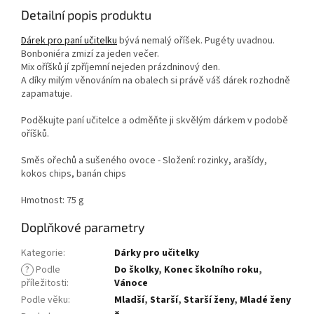
Detailní popis produktu
Dárek pro paní učitelku
bývá nemalý oříšek. Pugéty uvadnou.
Bonboniéra zmizí za jeden večer.
Mix oříšků jí zpříjemní nejeden prázdninový den.
A díky milým věnováním na obalech si právě váš dárek rozhodně
zapamatuje.
Poděkujte paní učitelce a odměňte ji skvělým dárkem v podobě
oříšků.
Směs ořechů a sušeného ovoce - Složení: rozinky, arašídy,
kokos chips, banán chips
Hmotnost: 75 g
Doplňkové parametry
Kategorie
:
Dárky pro učitelky
?
Podle
Do školky
,
Konec školního roku
,
příležitosti
:
Vánoce
Podle věku
:
Mladší
,
Starší
,
Starší ženy
,
Mladé ženy