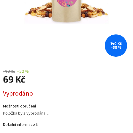
140 Kč
–50 %
140 Kč
–50 %
69 Kč
Měrná
Vyprodáno
cena:
Možnosti doručení
Položka byla vyprodána…
Detailní informace