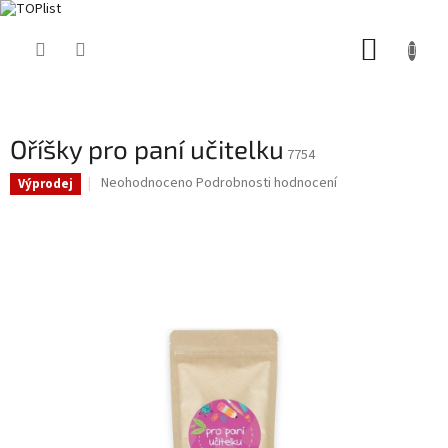
Přejít
NÁKUP
na
obsah
KOŠÍK
Oříšky pro paní učitelku
7754
Průměrné
Neohodnoceno
Podrobnosti hodnocení
Výprodej
hodnocení
produktu
je
0,0
z
5
hvězdiček.