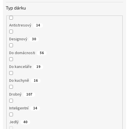
Typ dárku
Antistresový
14
Designový
30
Do domácnosti
56
Do kanceláře
19
Do kuchyně
16
Drobný
107
Inteligentní
14
Jedlý
40