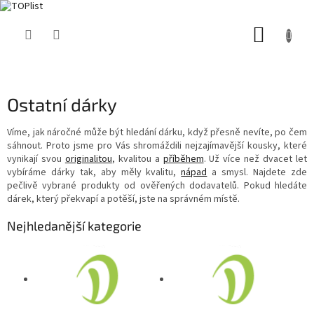
Přejít
NÁKUP
na
obsah
KOŠÍK
Ostatní dárky
Víme, jak náročné může být hledání dárku, když přesně nevíte, po čem
sáhnout. Proto jsme pro Vás shromáždili nejzajímavější kousky, které
vynikají svou
originalitou
, kvalitou a
příběhem
. Už více než dvacet let
vybíráme dárky tak, aby měly kvalitu,
nápad
a smysl. Najdete zde
pečlivě vybrané produkty od ověřených dodavatelů. Pokud hledáte
dárek, který překvapí a potěší, jste na správném místě.
Nejhledanější kategorie