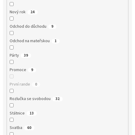
Nový rok
24
Odchod do důchodu
9
Odchod na mateřskou
1
Párty
39
Promoce
9
První rande
0
Rozlučka se svobodou
32
Státnice
13
Svatba
60