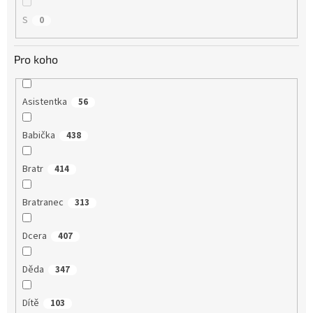
S
0
Pro koho
Asistentka
56
Babička
438
Bratr
414
Bratranec
313
Dcera
407
Děda
347
Dítě
103