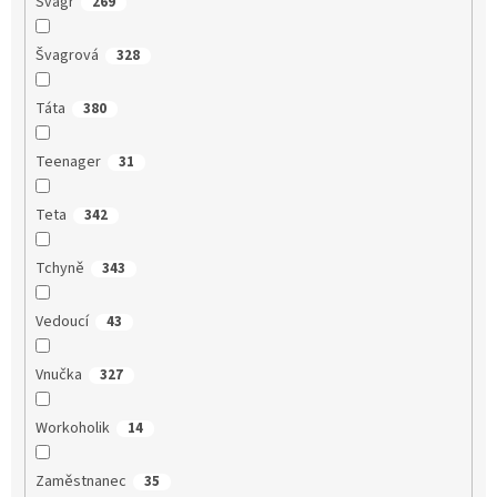
Švagr
269
Švagrová
328
Táta
380
Teenager
31
Teta
342
Tchyně
343
Vedoucí
43
Vnučka
327
Workoholik
14
Zaměstnanec
35