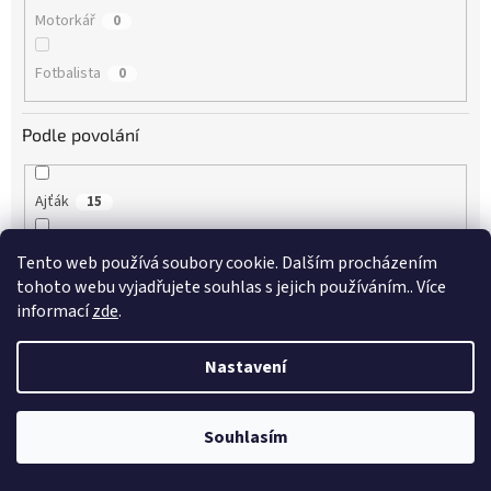
Motorkář
0
Fotbalista
0
Podle povolání
Ajťák
15
Architekt
5
Tento web používá soubory cookie. Dalším procházením
tohoto webu vyjadřujete souhlas s jejich používáním.. Více
Automechanik
17
informací
zde
.
Bagrista
10
Nastavení
Cukrářka
1
Souhlasím
Dřevorubec
6