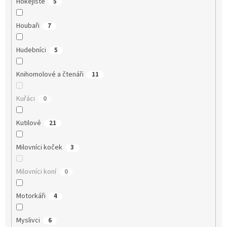
Hokejisté
5
Houbaři
7
Hudebníci
5
Knihomolové a čtenáři
11
Kuřáci
0
Kutilové
21
Milovníci koček
3
Milovníci koní
0
Motorkáři
4
Myslivci
6