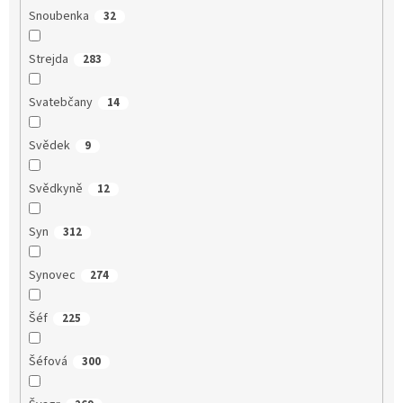
Snoubenka
32
Strejda
283
Svatebčany
14
Svědek
9
Svědkyně
12
Syn
312
Synovec
274
Šéf
225
Šéfová
300