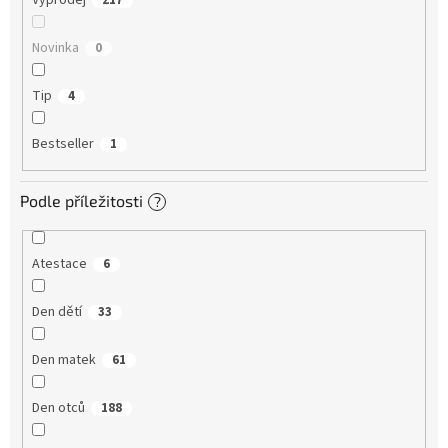
Výprodej
217
Novinka
0
Tip
4
Bestseller
1
Podle příležitosti
?
Atestace
6
Den dětí
33
Den matek
61
Den otců
188