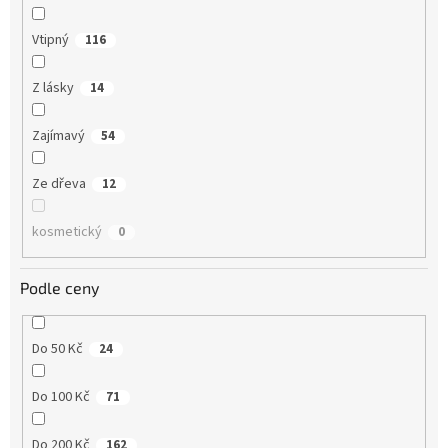
Vtipný
116
Z lásky
14
Zajímavý
54
Ze dřeva
12
kosmetický
0
Podle ceny
Do 50 Kč
24
Do 100 Kč
71
Do 200 Kč
162