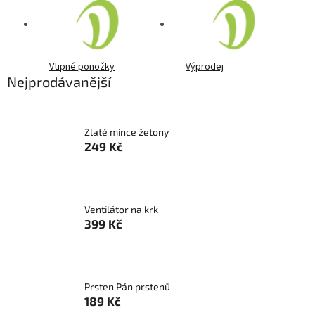
Vtipné ponožky
Výprodej
Nejprodávanější
Zlaté mince žetony
249 Kč
Ventilátor na krk
399 Kč
Prsten Pán prstenů
189 Kč