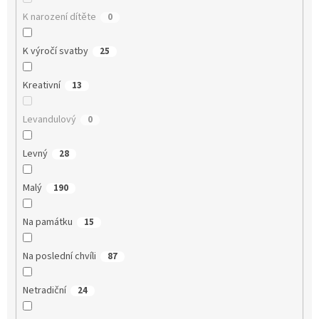
K narození dítěte
0
K výročí svatby
25
Kreativní
13
Levandulový
0
Levný
28
Malý
190
Na památku
15
Na poslední chvíli
87
Netradiční
24