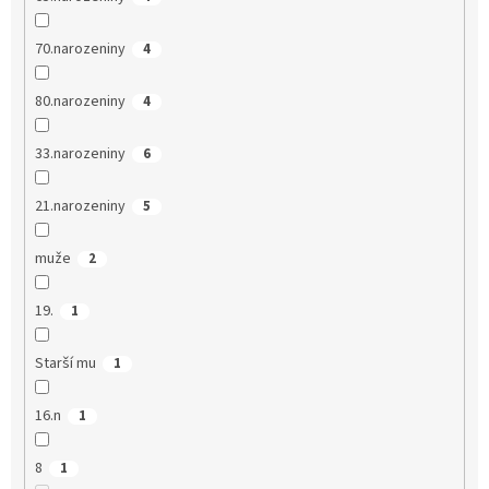
70.narozeniny
4
80.narozeniny
4
33.narozeniny
6
21.narozeniny
5
muže
2
19.
1
Starší mu
1
16.n
1
8
1