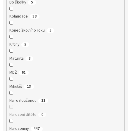
Do školky
5
Kolaudace
38
Konec školního roku
5
Křtiny
5
Maturita
8
MDŽ
61
Mikuláš
13
Na rozloučenou
11
Narození dítěte
0
Narozeniny
447