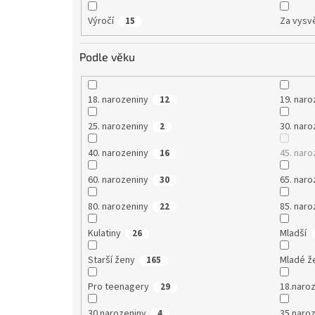
Výročí
Za vysv
15
Podle věku
18. narozeniny
19. naro
12
25. narozeniny
30. naro
2
40. narozeniny
45. naro
16
60. narozeniny
65. naro
30
80. narozeniny
85. naro
22
Kulatiny
Mladší
26
Starší ženy
Mladé ž
165
Pro teenagery
18.naro
29
30.narozeniny
35.naro
4