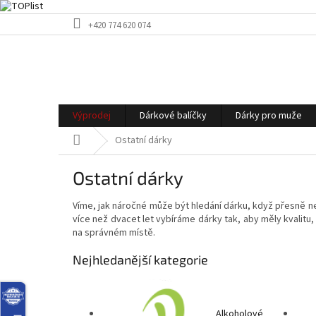
Přejít
+420 774 620 074
na
obsah
Výprodej
Dárkové balíčky
Dárky pro muže
Domů
Ostatní dárky
Ostatní dárky
Víme, jak náročné může být hledání dárku, když přesně ne
více než dvacet let vybíráme dárky tak, aby měly kvalitu
na správném místě.
Nejhledanější kategorie
Alkoholové