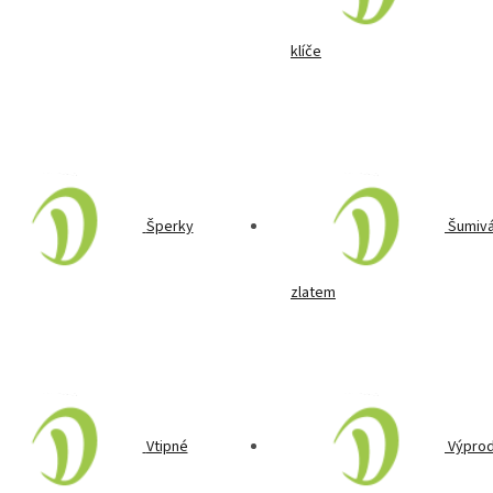
klíče
Šperky
Šumivá
zlatem
Vtipné
Výprod