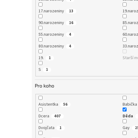
17.narozeniny
19.naro
13
90.narozeniny
85.naro
16
55.narozeniny
60.naro
4
80.narozeniny
33.naro
4
19.
Starší 
1
S
1
Pro koho
Asistentka
Babička
56
Dcera
Děda
407
Dvojčata
Gay
1
2