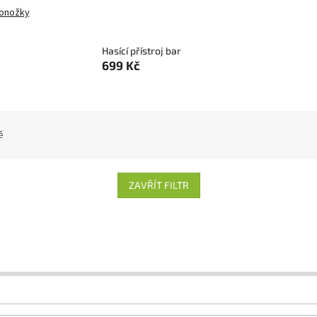
onožky
Hasící přístroj bar
699 Kč
ě
ZAVŘÍT FILTR