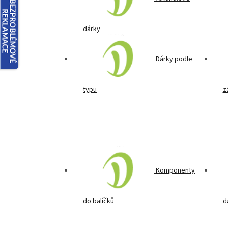
dárky
Dárky podle
typu
z
Komponenty
do balíčků
d