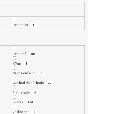
Bestseller
1
Den otců
185
Křtiny
3
Na rozloučenou
8
Odchod do důchodu
22
První rande
0
Svátek
264
Velikonoce
4