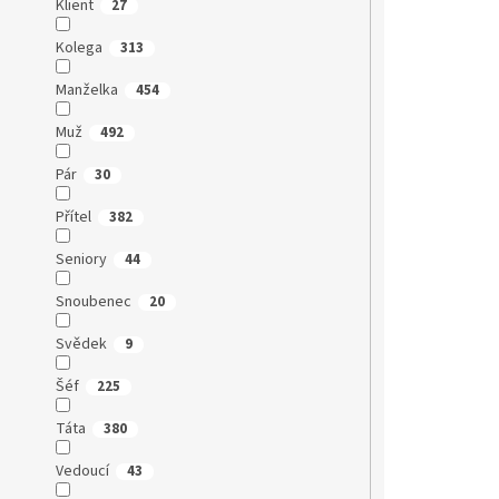
Klient
27
Kolega
313
Manželka
454
Muž
492
Pár
30
Přítel
382
Seniory
44
Snoubenec
20
Svědek
9
Šéf
225
Táta
380
Vedoucí
43