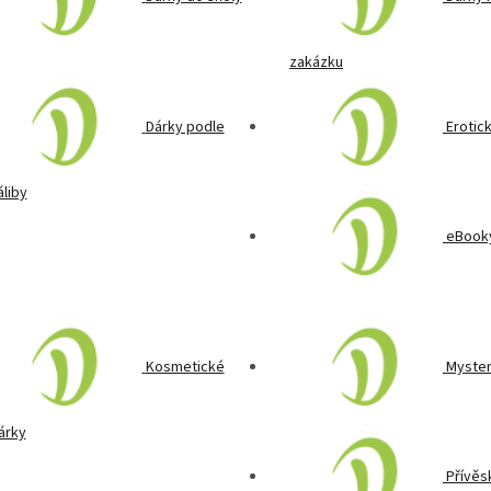
zakázku
Dárky podle
Erotic
áliby
eBooky
Kosmetické
Myster
árky
Přívěs