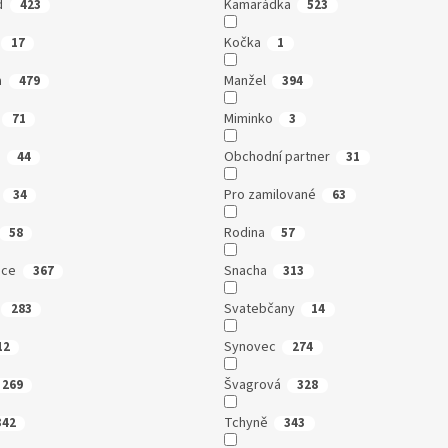
d
Kamarádka
423
523
Kočka
17
1
a
Manžel
479
394
Miminko
71
3
a
Obchodní partner
44
31
Pro zamilované
34
63
Rodina
58
57
ice
Snacha
367
313
Svatebčany
283
14
Synovec
12
274
Švagrová
269
328
Tchyně
342
343