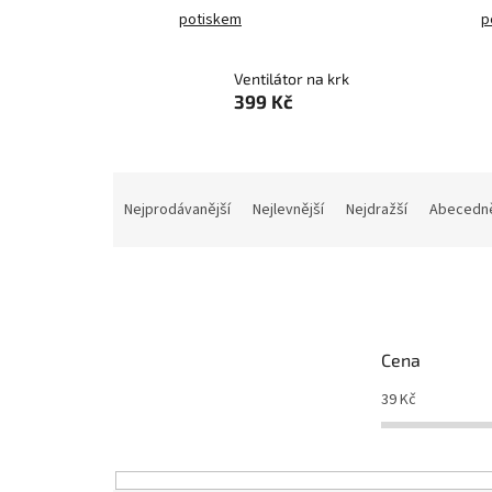
potiskem
p
Ventilátor na krk
399 Kč
Ř
a
Nejprodávanější
Nejlevnější
Nejdražší
Abecedn
z
e
n
í
p
r
Cena
o
d
39
Kč
u
k
t