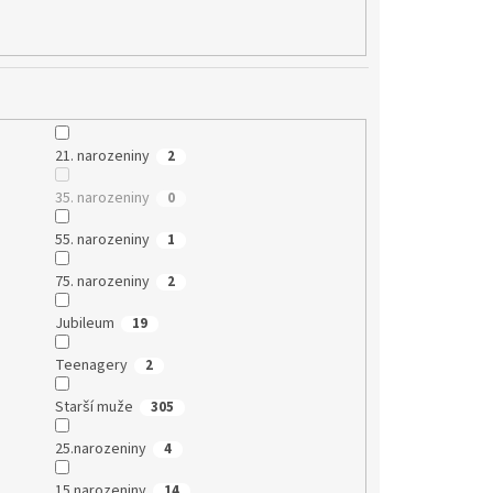
21. narozeniny
2
35. narozeniny
0
55. narozeniny
1
75. narozeniny
2
Jubileum
19
Teenagery
2
Starší muže
305
25.narozeniny
4
15.narozeniny
14