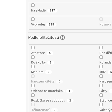
ů
Na skladě
317
Výprodej
Novinka
139
Podle příležitosti
?
Atestace
Den dět
5
Do školky
Kolauda
1
Maturita
MDŽ
8
5
Narození dítěte
Narozen
0
Odchod na mateřskou
Párty
1
Rozlučka se svobodou
Státnic
2
Těhotenství
Valentý
0