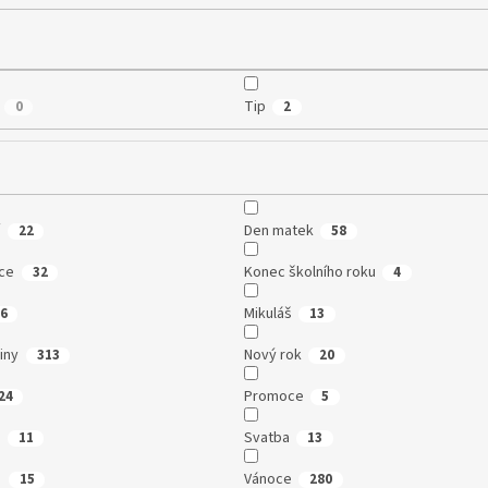
Tip
0
2
í
Den matek
22
58
ce
Konec školního roku
32
4
Mikuláš
6
13
iny
Nový rok
313
20
Promoce
24
5
e
Svatba
11
13
n
Vánoce
15
280