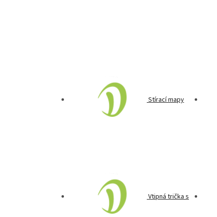
Stírací mapy
Vtipná trička s