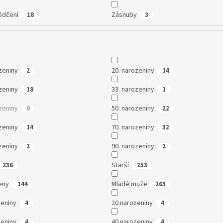
ědčení
Zásnuby
18
3
zeniny
20. narozeniny
2
14
zeniny
33. narozeniny
18
1
zeniny
50. narozeniny
0
22
zeniny
70. narozeniny
14
32
zeniny
90. narozeniny
2
2
Starší
236
253
eny
Mladé muže
144
263
zeniny
20.narozeniny
4
4
zeniny
40.narozeniny
4
4