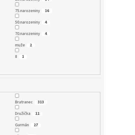
75.narozeniny
16
50.narozeniny
4
70.narozeniny
4
muže
2
8
1
Bratranec
313
Družička
12
Gurmán
27