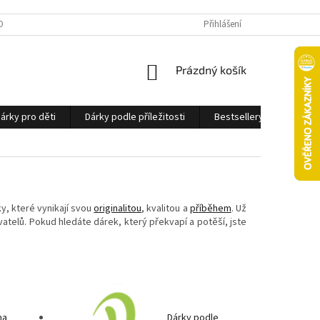
OBNÍCH ÚDAJŮ
Přihlášení
NÁKUPNÍ
Prázdný košík
KOŠÍK
árky pro děti
Dárky podle příležitosti
Bestsellery
Ostatn
y, které vynikají svou
originalitou
, kvalitou a
příběhem
. Už
telů. Pokud hledáte dárek, který překvapí a potěší, jste
na
Dárky podle