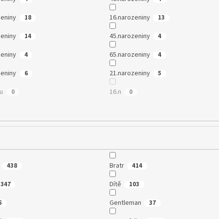
zeniny
16.narozeniny
18
13
zeniny
45.narozeniny
14
4
zeniny
65.narozeniny
4
4
zeniny
21.narozeniny
6
5
mu
16.n
0
0
Bratr
438
414
Dítě
347
103
Gentleman
5
37