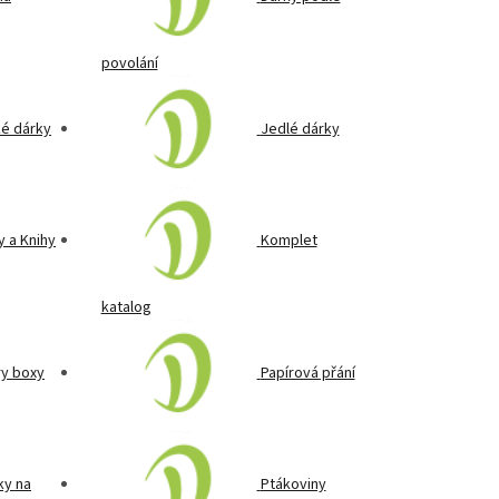
povolání
ké dárky
Jedlé dárky
 a Knihy
Komplet
katalog
y boxy
Papírová přání
ky na
Ptákoviny