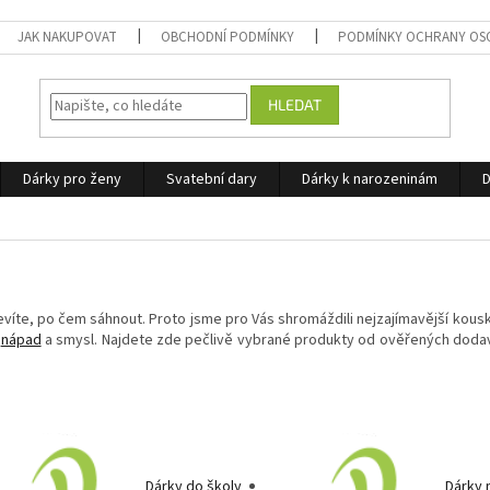
JAK NAKUPOVAT
OBCHODNÍ PODMÍNKY
PODMÍNKY OCHRANY OS
HLEDAT
Dárky pro ženy
Svatební dary
Dárky k narozeninám
D
víte, po čem sáhnout. Proto jsme pro Vás shromáždili nejzajímavější kousk
,
nápad
a smysl. Najdete zde pečlivě vybrané produkty od ověřených dodava
Dárky do školy
Dárky 