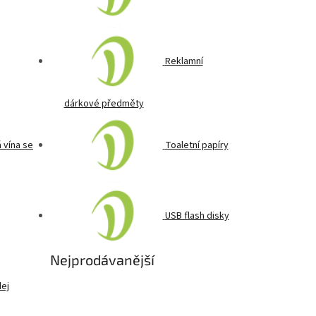
Reklamní
dárkové předměty
 vína se
Toaletní papíry
USB flash disky
Nejprodávanější
ej