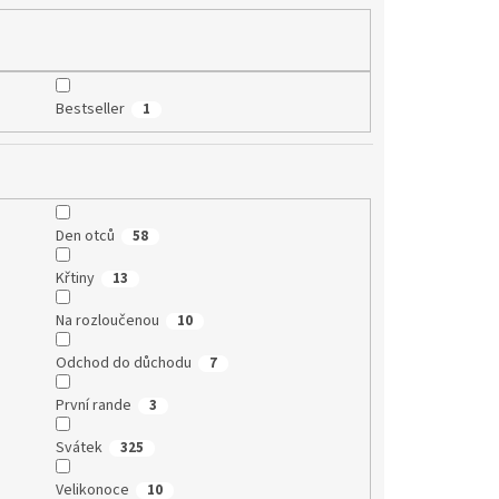
Bestseller
1
Den otců
58
Křtiny
13
Na rozloučenou
10
Odchod do důchodu
7
První rande
3
Svátek
325
Velikonoce
10