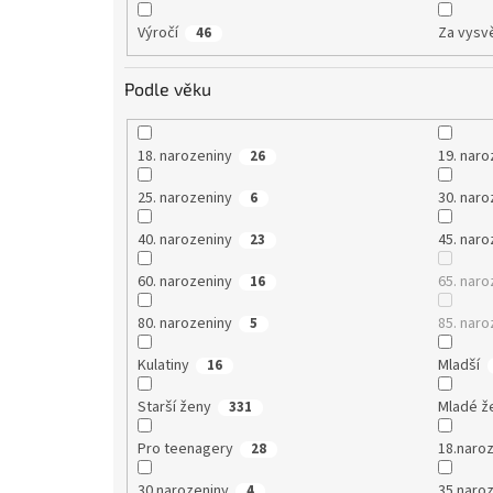
Výročí
Za vysv
46
Podle věku
18. narozeniny
19. naro
26
25. narozeniny
30. naro
6
40. narozeniny
45. naro
23
60. narozeniny
65. naro
16
80. narozeniny
85. naro
5
Kulatiny
Mladší
16
Starší ženy
Mladé ž
331
Pro teenagery
18.naro
28
30.narozeniny
35.naro
4