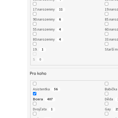
17.narozeniny
19.naro
11
90.narozeniny
85.naro
6
55.narozeniny
60.naro
4
80.narozeniny
33.naro
4
19.
Starší 
1
S
0
Pro koho
Asistentka
Babička
56
Dcera
Děda
407
Dvojčata
Gay
1
2