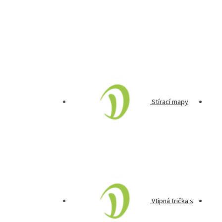
Stírací mapy
Vtipná trička s