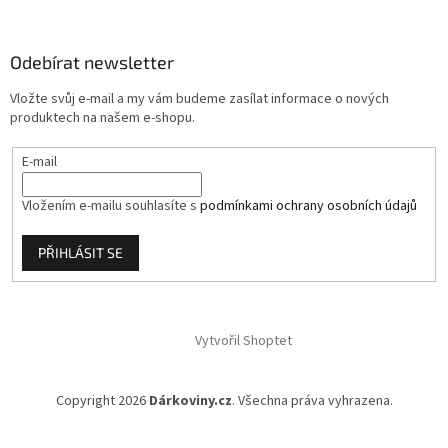
p
a
Odebírat newsletter
t
í
Vložte svůj e-mail a my vám budeme zasílat informace o nových
produktech na našem e-shopu.
E-mail
Vložením e-mailu souhlasíte s
podmínkami ochrany osobních údajů
PŘIHLÁSIT SE
Vytvořil Shoptet
Copyright 2026
Dárkoviny.cz
. Všechna práva vyhrazena.