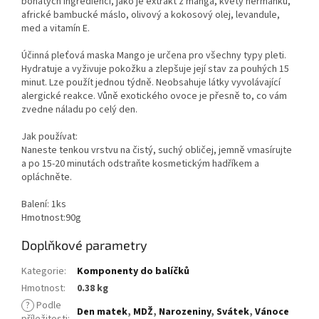
bohatých ingrediencí, jako je extrakt z manga, květy heřmánku,
africké bambucké máslo, olivový a kokosový olej, levandule,
med a vitamín E.
Účinná pleťová maska Mango je určena pro všechny typy pleti.
Hydratuje a vyživuje pokožku a zlepšuje její stav za pouhých 15
minut. Lze použít jednou týdně. Neobsahuje látky vyvolávající
alergické reakce. Vůně exotického ovoce je přesně to, co vám
zvedne náladu po celý den.
Jak používat:
Naneste tenkou vrstvu na čistý, suchý obličej, jemně vmasírujte
a po 15-20 minutách odstraňte kosmetickým hadříkem a
opláchněte.
Balení: 1ks
Hmotnost:90g
Doplňkové parametry
Kategorie
:
Komponenty do balíčků
Hmotnost
:
0.38 kg
?
Podle
Den matek
,
MDŽ
,
Narozeniny
,
Svátek
,
Vánoce
příležitosti
: