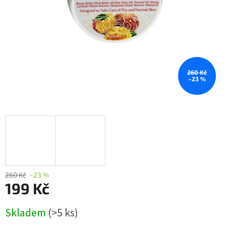
260 Kč
–23 %
260 Kč
–23 %
199 Kč
Měrná
Skladem
(>5 ks)
cena: