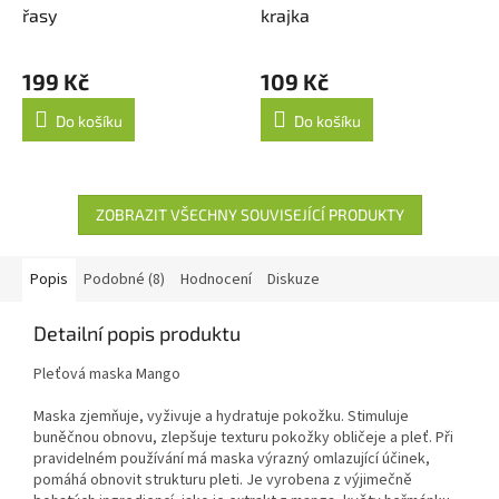
řasy
krajka
199 Kč
109 Kč
Do košíku
Do košíku
ZOBRAZIT VŠECHNY SOUVISEJÍCÍ PRODUKTY
Popis
Podobné (8)
Hodnocení
Diskuze
Detailní popis produktu
Pleťová maska Mango
Maska zjemňuje, vyživuje a hydratuje pokožku. Stimuluje
buněčnou obnovu, zlepšuje texturu pokožky obličeje a pleť. Při
pravidelném používání má maska výrazný omlazující účinek,
pomáhá obnovit strukturu pleti. Je vyrobena z výjimečně