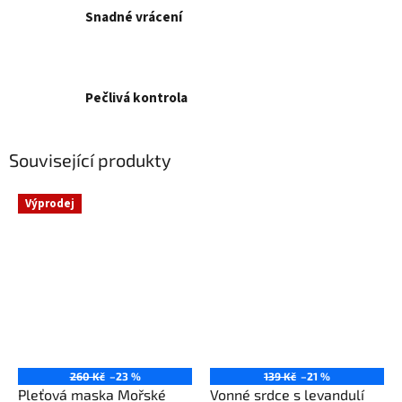
Snadné vrácení
Pečlivá kontrola
Související produkty
Výprodej
260 Kč
–23 %
139 Kč
–21 %
Pleťová maska Mořské
Vonné srdce s levandulí