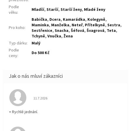
Podle
Mladší
,
Starší
,
Starší ženy
,
Mladé ženy
věku
:
Babička
,
Dcera
,
Kamarádka
,
Kolegyně
,
Maminka
,
Manželka
,
Neteř
,
Přítelkyně
,
Sestra
,
Pro koho
:
Sestřenice
,
Snacha
,
Šéfová
,
Švagrová
,
Teta
,
Tchyně
,
Vnučka
,
Žena
Typ dárku
:
Malý
Podle
Do 500 Kč
ceny
:
Hodnocení obchodu je 5 z 5 hvězdiček.
11.7.2026
+ Rychlé jednání.