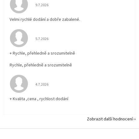
Hodnocení obchodu je 5 z 5 hvězdiček.
9.7.2026
Velmi rychlé dodání a dobře zabalené.
Hodnocení obchodu je 5 z 5 hvězdiček.
5.7.2026
+ Rychle, přehledně a srozumitelně
Rychle, přehledně a srozumitelně
Hodnocení obchodu je 5 z 5 hvězdiček.
4.7.2026
+ Kvalita ,cena , rychlost dodání
Zobrazit další hodnocení
Z
á