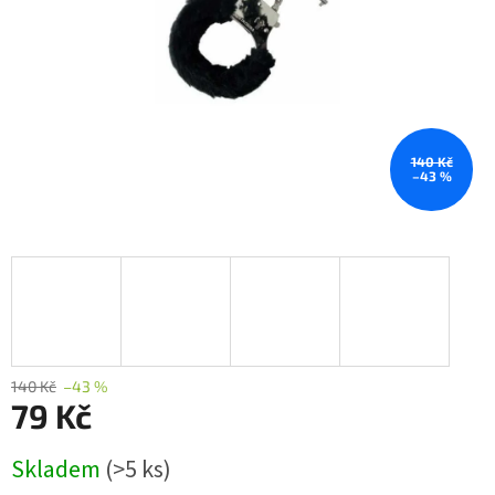
140 Kč
–43 %
140 Kč
–43 %
79 Kč
Měrná
Skladem
(>5 ks)
cena: