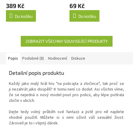
389 Kč
69 Kč
Do košíku
Do košíku
ZOBRAZIT VŠECHNY SOUVISEJÍCÍ PRODUKTY
Popis
Podobné (8)
Hodnocení
Diskuze
Detailní popis produktu
Každý jako malý hrál hru "na policajta a zločince", tak proč se
ji nezahrát jako dospělí? K tomu není co dodat. Asi všichni víme,
že se nejedná o nový model pout pro policii, aby lépe potírala
zločin v ulicích.
Dejte tedy volný průběh své fantazii a jistě pro ně najdete
vhodné použití. Můžete si s nimi oživit váš sexuální život.
Zároveň je to i vtipný dárek.