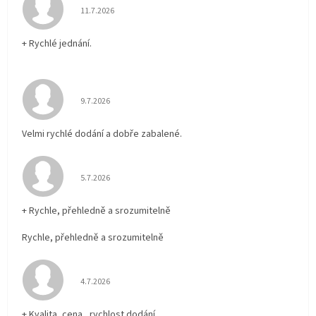
Hodnocení obchodu je 5 z 5 hvězdiček.
11.7.2026
+ Rychlé jednání.
Hodnocení obchodu je 5 z 5 hvězdiček.
9.7.2026
Velmi rychlé dodání a dobře zabalené.
Hodnocení obchodu je 5 z 5 hvězdiček.
5.7.2026
+ Rychle, přehledně a srozumitelně
Rychle, přehledně a srozumitelně
Hodnocení obchodu je 5 z 5 hvězdiček.
4.7.2026
+ Kvalita ,cena , rychlost dodání