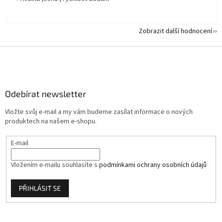
Zobrazit další hodnocení
Z
á
p
a
Odebírat newsletter
t
í
Vložte svůj e-mail a my vám budeme zasílat informace o nových
produktech na našem e-shopu.
E-mail
Vložením e-mailu souhlasíte s
podmínkami ochrany osobních údajů
PŘIHLÁSIT SE