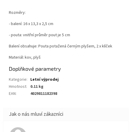
Rozměry:
- balení: 16 x 13,3 x 2,5 cm
- pouta: vnitřní průměr pout je 5 cm
Balení obsahuje: Pouta potažená černým plyšem, 2 x klíček
Materiál: kov, plyš
Doplňkové parametry
Kategorie
:
Letní výprodej
Hmotnost
:
0.11 kg
EAN
:
4029811182398