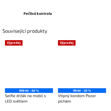
Pečlivá kontrola
Související produkty
Výprodej
Výprodej
990 Kč
–60 %
99 Kč
–30 %
Selfie držák na mobil s
Vtipný kondom Pozor
LED světlem
píchám