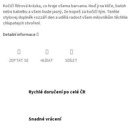
Kočičí flitrová kráska, co hraje všema barvama. Hoď ji na klíče, batoh
nebo kabelku a všem bude jasný, že kopeš za kočičí tým. Tenhle
stylovej doplněk rozzáří den a udělá radost všem milovníkům těchhle
chlupatejch stvoření.
Detailní informace
ZEPTAT SE
HLÍDAT
SDÍLET
Rychlé doručení po celé ČR
Snadné vrácení