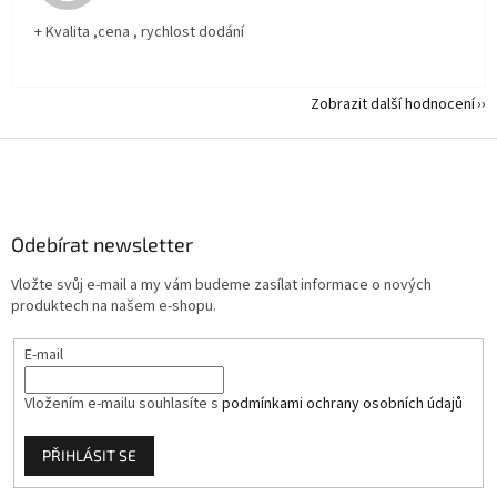
+ Kvalita ,cena , rychlost dodání
Zobrazit další hodnocení
Z
á
p
a
Odebírat newsletter
t
í
Vložte svůj e-mail a my vám budeme zasílat informace o nových
produktech na našem e-shopu.
E-mail
Vložením e-mailu souhlasíte s
podmínkami ochrany osobních údajů
PŘIHLÁSIT SE