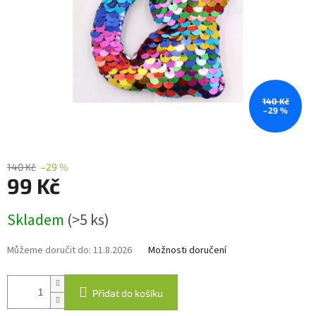
140 Kč
–29 %
140 Kč
–29 %
99 Kč
Měrná
Skladem
(>5 ks)
cena:
Můžeme doručit do:
11.8.2026
Možnosti doručení
Přidat do košíku