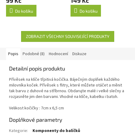
99 Kč
149 Kč
produktu
je
Do košíku
Do košíku
5,0
z
5
hvězdiček.
ZOBRAZIT VŠECHNY SOUVISEJÍCÍ PRODUKTY
Popis
Podobné (8)
Hodnocení
Diskuze
Detailní popis produktu
Přívěsek na klíče třpitivá kočička. Báječným doplňek každého
milovníka koček. Přívěsek s flitry, které můžete otáčet a měnit
tak barvu z duhové na stříbrnou. Obdarujte malé i velké slečny a
rozjasněte jim den barvami. Vhodné na klíče, kabelku i batoh.
Velikost kočičky : 7cm x 6,5 cm
Doplňkové parametry
Kategorie
:
Komponenty do balíčků