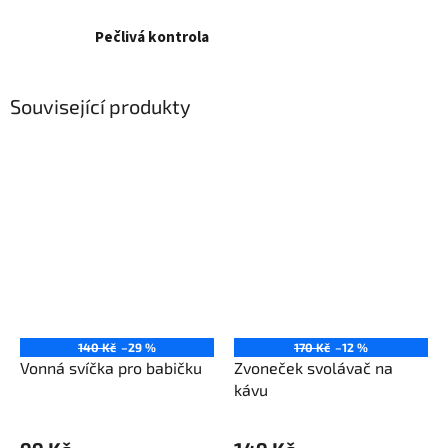
Pečlivá kontrola
Související produkty
140 Kč
–29 %
170 Kč
–12 %
Vonná svíčka pro babičku
Zvoneček svolávač na
kávu
Průměrné
hodnocení