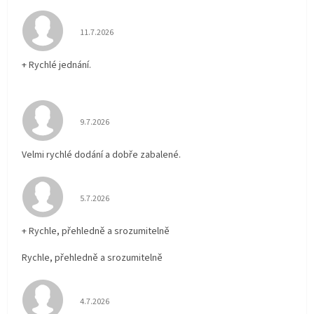
Hodnocení obchodu je 5 z 5 hvězdiček.
11.7.2026
+ Rychlé jednání.
Hodnocení obchodu je 5 z 5 hvězdiček.
9.7.2026
Velmi rychlé dodání a dobře zabalené.
Hodnocení obchodu je 5 z 5 hvězdiček.
5.7.2026
+ Rychle, přehledně a srozumitelně
Rychle, přehledně a srozumitelně
Hodnocení obchodu je 5 z 5 hvězdiček.
4.7.2026