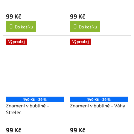
99 Kč
99 Kč
Do košíku
Do košíku
Výprodej
Výprodej
140 Kč
–29 %
140 Kč
–29 %
Znamení v bublině -
Znamení v bublině - Váhy
Střelec
99 Kč
99 Kč