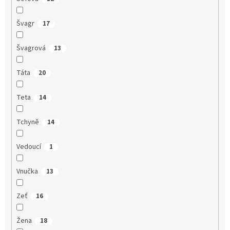
Švagr
17
Švagrová
13
Táta
20
Teta
14
Tchyně
14
Vedoucí
1
Vnučka
13
Zeť
16
Žena
18