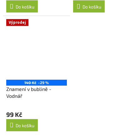
Do košíku
Do košíku
Výprodej
140 Kč
–29 %
Znamení v bublině -
Vodnář
99 Kč
Do košíku