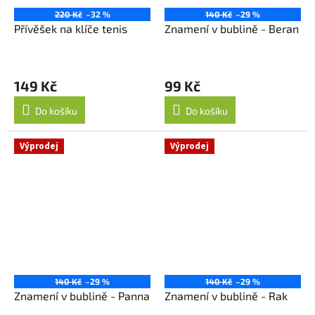
220 Kč
–32 %
140 Kč
–29 %
Přívěšek na klíče tenis
Znamení v bublině - Beran
149 Kč
99 Kč
Do košíku
Do košíku
Výprodej
Výprodej
140 Kč
–29 %
140 Kč
–29 %
Znamení v bublině - Panna
Znamení v bublině - Rak