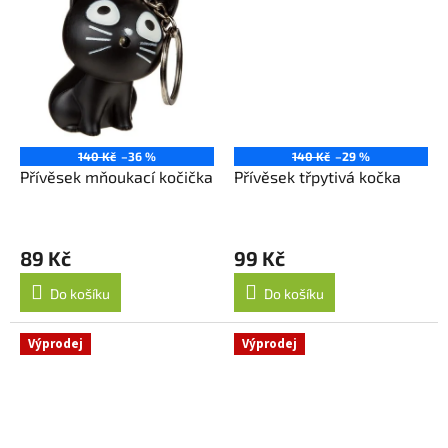
140 Kč
–36 %
140 Kč
–29 %
Přívěsek mňoukací kočička
Přívěsek třpytivá kočka
89 Kč
99 Kč
Do košíku
Do košíku
Výprodej
Výprodej