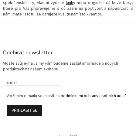
společenské hry, vlastní vydané
knihy
nebo originální dárkové boxy,
které pro Vás připravujeme s důrazem na poctivost a nápaditost. S
námi máte jistotu, že darujete kvalitu namísto kvantity.
Z
á
p
a
Odebírat newsletter
t
í
Vložte svůj e-mail a my vám budeme zasílat informace o nových
produktech na našem e-shopu.
E-mail
Vložením e-mailu souhlasíte s
podmínkami ochrany osobních údajů
PŘIHLÁSIT SE