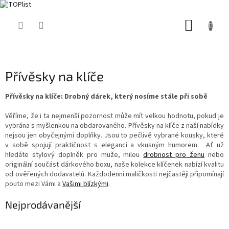
Přejít
NÁKUP
na
obsah
KOŠÍK
Přívěsky na klíče
Přívěsky na klíče: Drobný dárek, který nosíme stále při sobě
Věříme, že i ta nejmenší pozornost může mít velkou hodnotu, pokud je
vybrána s myšlenkou na obdarovaného. Přívěsky na klíče z naší nabídky
nejsou jen obyčejnými doplňky. Jsou to pečlivě vybrané kousky, které
v sobě spojují praktičnost s elegancí a vkusným humorem. Ať už
hledáte stylový doplněk pro muže, milou
drobnost pro ženu
nebo
originální součást dárkového boxu, naše kolekce klíčenek nabízí kvalitu
od ověřených dodavatelů. Každodenní maličkosti nejčastěji připomínají
pouto mezi Vámi a
Vašimi blízkými
.
Nejprodávanější