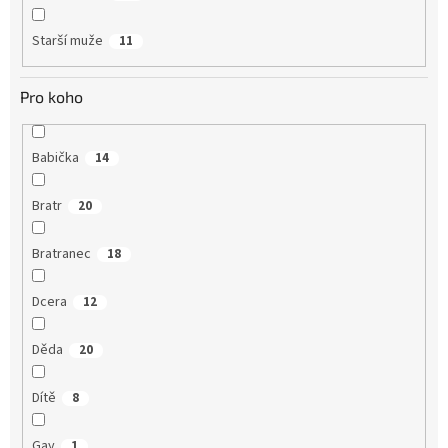
Starší muže
11
Pro koho
Babička
14
Bratr
20
Bratranec
18
Dcera
12
Děda
20
Dítě
8
Gay
1