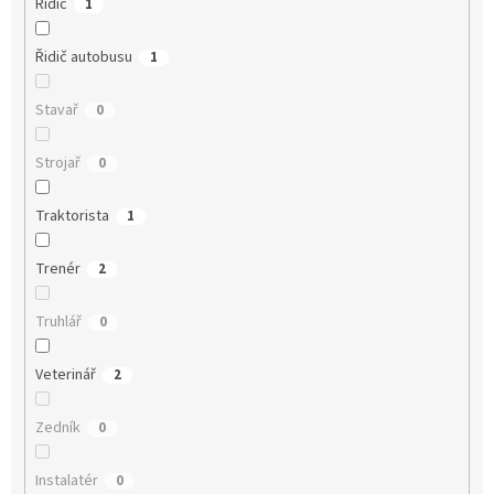
Řidič
1
Řidič autobusu
1
Stavař
0
Strojař
0
Traktorista
1
Trenér
2
Truhlář
0
Veterinář
2
Zedník
0
Instalatér
0