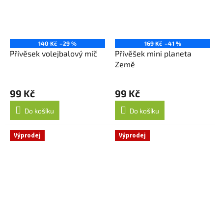
140 Kč
–29 %
169 Kč
–41 %
Přívěsek volejbalový míč
Přívěšek mini planeta
Země
99 Kč
99 Kč
Do košíku
Do košíku
Výprodej
Výprodej