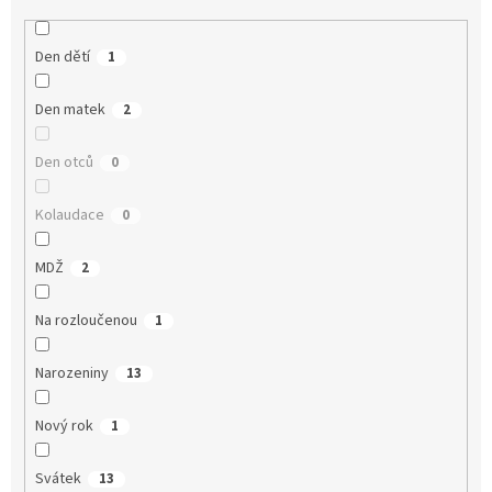
Den dětí
1
Den matek
2
Den otců
0
Kolaudace
0
MDŽ
2
Na rozloučenou
1
Narozeniny
13
Nový rok
1
Svátek
13