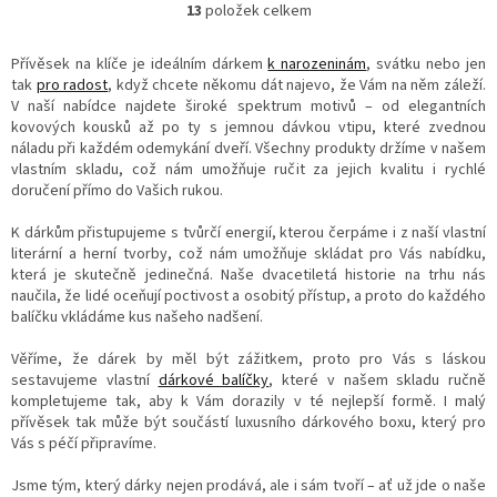
13
položek celkem
O
v
l
Přívěsek na klíče je ideálním dárkem
k narozeninám
, svátku nebo jen
á
tak
pro radost
, když chcete někomu dát najevo, že Vám na něm záleží.
d
V naší nabídce najdete široké spektrum motivů – od elegantních
a
kovových kousků až po ty s jemnou dávkou vtipu, které zvednou
c
náladu při každém odemykání dveří. Všechny produkty držíme v našem
í
vlastním skladu, což nám umožňuje ručit za jejich kvalitu i rychlé
p
doručení přímo do Vašich rukou.
r
v
K dárkům přistupujeme s tvůrčí energií, kterou čerpáme i z naší vlastní
k
literární a herní tvorby, což nám umožňuje skládat pro Vás nabídku,
y
která je skutečně jedinečná. Naše dvacetiletá historie na trhu nás
v
naučila, že lidé oceňují poctivost a osobitý přístup, a proto do každého
ý
balíčku vkládáme kus našeho nadšení.
p
i
Věříme, že dárek by měl být zážitkem, proto pro Vás s láskou
s
sestavujeme vlastní
dárkové balíčky
, které v našem skladu ručně
u
kompletujeme tak, aby k Vám dorazily v té nejlepší formě. I malý
přívěsek tak může být součástí luxusního dárkového boxu, který pro
Vás s péčí připravíme.
Jsme tým, který dárky nejen prodává, ale i sám tvoří – ať už jde o naše