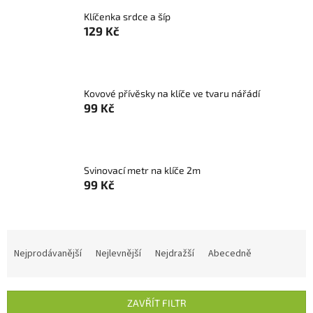
Klíčenka srdce a šíp
129 Kč
Kovové přívěsky na klíče ve tvaru nářádí
99 Kč
Svinovací metr na klíče 2m
99 Kč
Ř
a
Nejprodávanější
Nejlevnější
Nejdražší
Abecedně
z
e
n
ZAVŘÍT FILTR