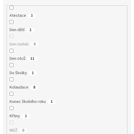
Atestace
1
Den dětí
2
Den matek
0
Den otců
11
Do školky
1
Kolaudace
8
Konec školního roku
1
Křtiny
1
MDŽ
0