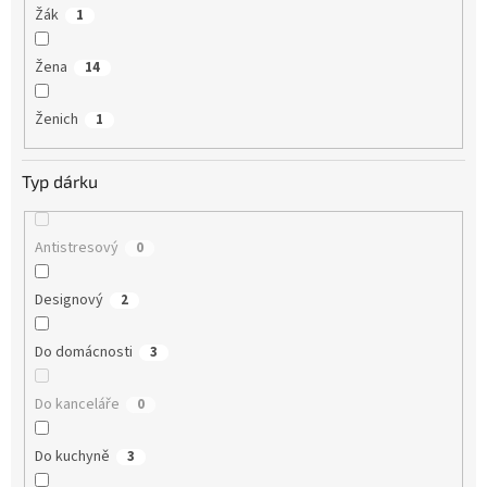
Žák
1
Žena
14
Ženich
1
Typ dárku
Antistresový
0
Designový
2
Do domácnosti
3
Do kanceláře
0
Do kuchyně
3