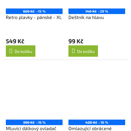
650 Kč
–15 %
140 Kč
–29 %
Retro plavky - pánské - XL
Deštník na hlavu
549 Kč
99 Kč
Do košíku
Do košíku
360 Kč
–16 %
420 Kč
–16 %
Mluvící dálkový ovladač
Omlazující obrácené