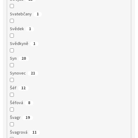
Svatebčany
1
Svědek
1
Svědkyně
1
Syn
20
Synovec
21
Šéf
12
Šéfová
8
Švagr
19
Švagrová
11