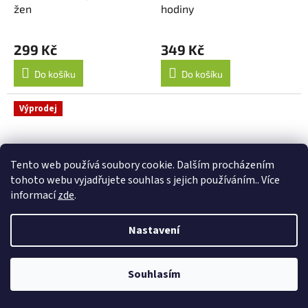
žen
hodiny
299 Kč
349 Kč
Do košíku
Do košíku
Výprodej
Tento web používá soubory cookie. Dalším procházením
tohoto webu vyjadřujete souhlas s jejich používáním.. Více
informací
zde
.
Nastavení
140 Kč
–29 %
220 Kč
–14 %
Chechtací pytlík
Paruka Afro černá
Souhlasím
Průměrné
Průměrné
hodnocení
hodnocení