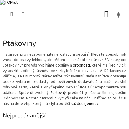
Přejít
NÁKUP
na
obsah
KOŠÍK
Ptákoviny
Inspirace pro nezapomenutelné oslavy a setkání. Hledáte způsob, jak
vnést do oslavy lehkost, ale přitom si zakládáte na úrovni? V kategorii
„ptákoviny“ pro Vás vybíráme doplňky a
drobnosti
, které mají jediný cíl:
vykouzlit upřímný úsměv bez zbytečného nevkusu. V Dárkoviny.cz
věříme, že i humorný dárek může být kvalitní. Naše nabídka obsahuje
pouze vybrané produkty od ověřených dodavatelů a naše vlastní
dárkové sady, které z obyčejného setkání udělají nezapomenutelnou
událost. Správně zvolený
žertovný
předmět je často tím nejlepším
ledoborcem. Nechte starosti s vymýšlením na nás – ručíme za to, že u
nás najdete vtip, který má styl a potěší
každou generaci
.
Nejprodávanější