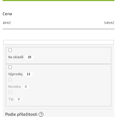
í
p
r
Cena
o
d
49
Kč
549
Kč
u
k
t
ů
Na skladě
25
Výprodej
11
Novinka
0
Tip
0
Podle příležitosti
?