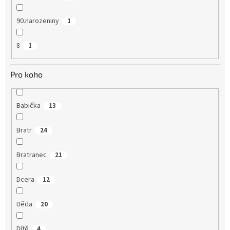
90.narozeniny
1
8
1
Pro koho
Babička
13
Bratr
24
Bratranec
21
Dcera
12
Děda
20
Dítě
4