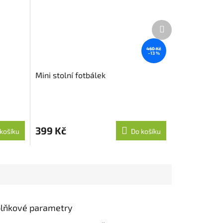
Další
produkt
460 Kč
–13 %
Mini stolní fotbálek
399 Kč
košíku
Do košíku
lňkové parametry