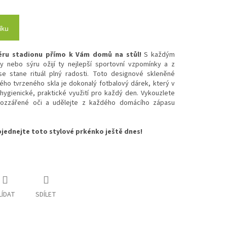
íku
féru stadionu přímo k Vám domů na stůl!
S každým
 nebo sýru ožijí ty nejlepší sportovní vzpomínky a z
se stane rituál plný radosti. Toto designové skleněné
ého tvrzeného skla je dokonalý fotbalový dárek, který v
hygienické, praktické využití pro každý den. Vykouzlete
rozzářené oči a udělejte z každého domácího zápasu
objednejte toto stylové prkénko ještě dnes!
LÍDAT
SDÍLET