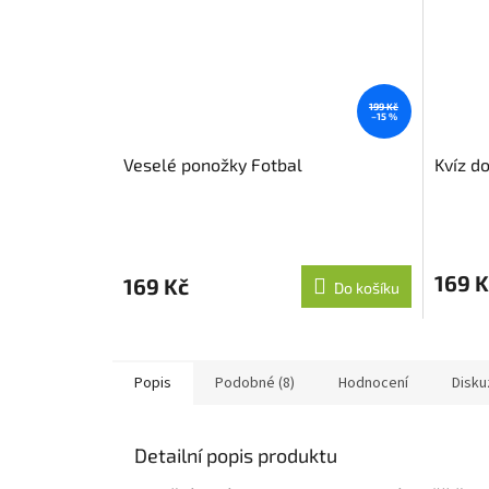
199 Kč
–15 %
Veselé ponožky Fotbal
Kvíz do
169 K
169 Kč
Do košíku
Popis
Podobné (8)
Hodnocení
Disku
Detailní popis produktu