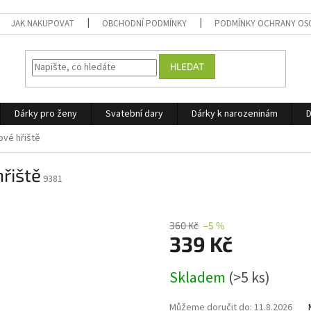
JAK NAKUPOVAT
OBCHODNÍ PODMÍNKY
PODMÍNKY OCHRANY OS
HLEDAT
Dárky pro ženy
Svatební dary
Dárky k narozeninám
D
ové hřiště
řiště
9381
360 Kč
–5 %
339 Kč
Měrná
Skladem
(>5 ks)
cena:
Můžeme doručit do:
11.8.2026