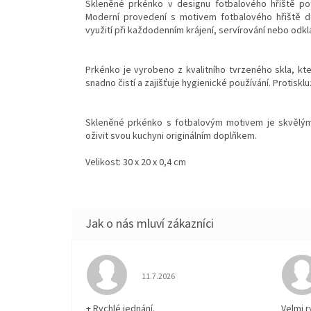
Skleněné prkénko v designu fotbalového hřiště pot
Moderní provedení s motivem fotbalového hřiště do
využití při každodenním krájení, servírování nebo odk
Prkénko je vyrobeno z kvalitního tvrzeného skla, kt
snadno čistí a zajišťuje hygienické používání. Protiskl
Skleněné prkénko s fotbalovým motivem je skvělým 
oživit svou kuchyni originálním doplňkem.
Velikost: 30 x 20 x 0,4 cm
Hodnocení obchodu je 5 z 5 hvězdiček.
11.7.2026
+ Rychlé jednání.
Velmi 