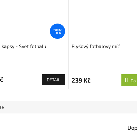
190 Kč
–11 %
 kapsy - Svět fotbalu
Plyšový fotbalový míč
č
239 Kč
DETAIL
Do 
ze
Dop