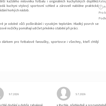
ěší každého milovníka fotbalu i originálních kuchyňských doplňků.
Kate
dá kuchyni stylový sportovní vzhled a zároveň nabídne praktické
?
Po
ládání horkých nádob.
Pro 
Podle
eré je odolné vůči poškrábání i vysokým teplotám. Hladký povrch se
uzové nožičky pomáhají udržet prkénko stabilní při práci.
dárkem pro fotbalové fanoušky, sportovce i všechny, kteří chtějí
Hodnocení obchodu je 5 z 5 hvězdiček.
Hodnocení obchodu je
9.7.2026
5.7.2026
rychlé dodání a dobře zabalené.
+ Rychle, přehledně a srozumiteln