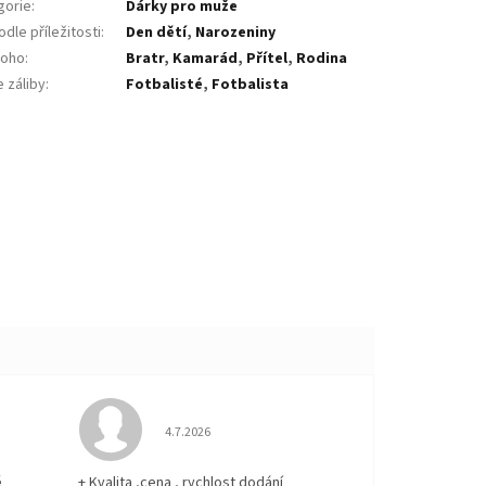
gorie
:
Dárky pro muže
dle příležitosti
:
Den dětí
,
Narozeniny
koho
:
Bratr
,
Kamarád
,
Přítel
,
Rodina
 záliby
:
Fotbalisté
,
Fotbalista
 5 z 5 hvězdiček.
Hodnocení obchodu je 5 z 5 hvězdiček.
4.7.2026
ě
+ Kvalita ,cena , rychlost dodání