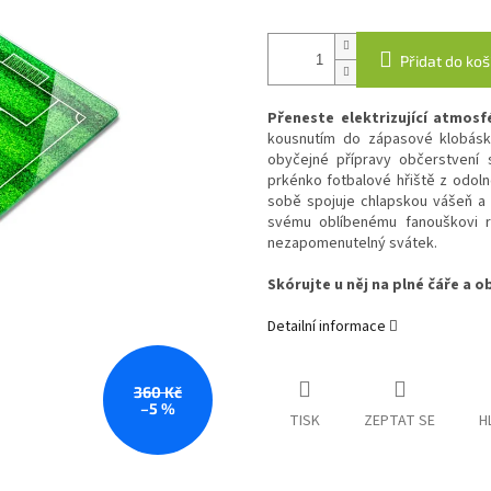
Přidat do koš
Přeneste elektrizující atmos
kousnutím do zápasové klobásky
obyčejné přípravy občerstvení 
prkénko fotbalové hřiště z odoln
sobě spojuje chlapskou vášeň a 
svému oblíbenému fanouškovi 
nezapomenutelný svátek.
Skórujte u něj na plné čáře a 
Detailní informace
360 Kč
–5 %
TISK
ZEPTAT SE
H