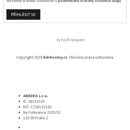
Vložením e-mailu souhlasíte s
podmínkami ochrany osobních údajů
PŘIHLÁSIT SE
Vytvořil Shoptet
Copyright 2026
Dárkoviny.cz
. Všechna práva vyhrazena.
ABEDEO s.r.o.
IČ: 28121520
DIČ: CZ28121520
Na Folimance 2155/15
120 00 Praha 2