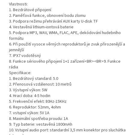
Vlastnosti:
1. Bezdrátové připojení
2. Paměťová funkce, obnovení bodu zlomu
3. Podpora režimu přehrávání AUX karty U-disk TF
4. Vestavěná lithium-iontová baterie
5. Podpora MP3, WAV, WMA, FLAC, APE, dekódování hudebního
formátu
6. Při použití vysoce věrných reproduktorů je zvuk přirozenější a
jemnější
7. IPX7 vodotěsný
8. Funkce sériového připojení 1+1 zařízení<BR><BR>9. Funkce
rádia
Specifikace:
1. Bezdrátový standard: 5.0
2. Přenosová vzdálenost: 10 metrů
3. Výstupní výkon: 5W
4. Hrací doba: 4-5 hodin
5. Frekvenční efekt: 80Hz-15KHz
6. Reproduktor: 52mm, 4ohm
7. vstupní výkon: 5V 1A
8. Maximální spotřeba proudu: 1A
9. Typ baterie: vestavěná 1800mAh
10. Vstupní audio port: standardní 3,5 mm konektor pro sluchátka