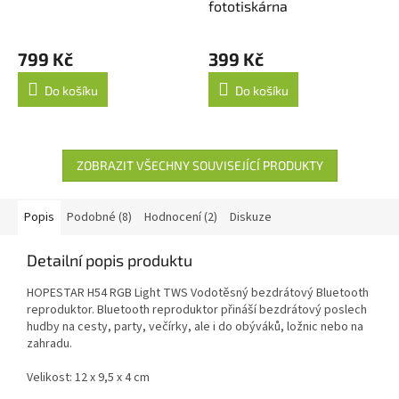
fototiskárna
799 Kč
399 Kč
Do košíku
Do košíku
ZOBRAZIT VŠECHNY SOUVISEJÍCÍ PRODUKTY
Popis
Podobné (8)
Hodnocení (2)
Diskuze
Detailní popis produktu
HOPESTAR H54 RGB Light TWS Vodotěsný bezdrátový Bluetooth
reproduktor. Bluetooth reproduktor přináší bezdrátový poslech
hudby na cesty, party, večírky, ale i do obýváků, ložnic nebo na
zahradu.
Velikost: 12 x 9,5 x 4 cm