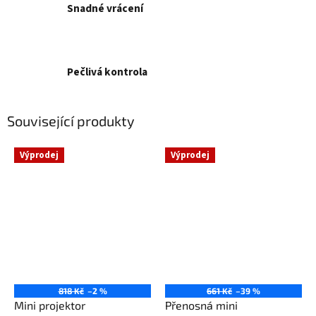
Snadné vrácení
Pečlivá kontrola
Související produkty
Výprodej
Výprodej
818 Kč
–2 %
661 Kč
–39 %
Mini projektor
Přenosná mini