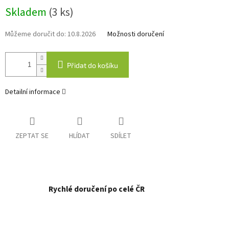
Měrná
Skladem
(3 ks)
cena:
Můžeme doručit do:
10.8.2026
Možnosti doručení
Přidat do košíku
Detailní informace
ZEPTAT SE
HLÍDAT
SDÍLET
Rychlé doručení po celé ČR