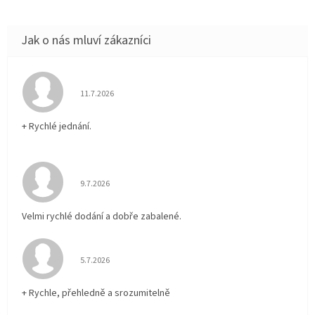
Hodnocení obchodu je 5 z 5 hvězdiček.
11.7.2026
+ Rychlé jednání.
Hodnocení obchodu je 5 z 5 hvězdiček.
9.7.2026
Velmi rychlé dodání a dobře zabalené.
Hodnocení obchodu je 5 z 5 hvězdiček.
5.7.2026
+ Rychle, přehledně a srozumitelně