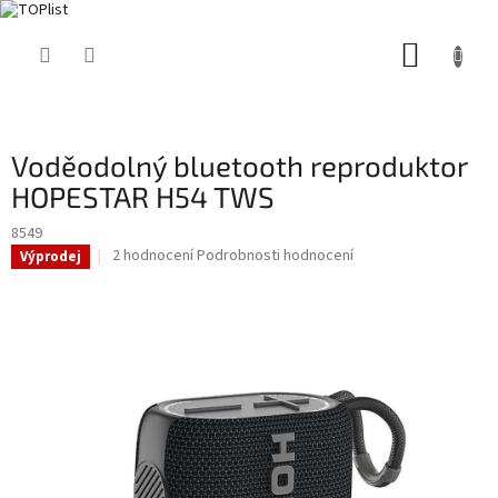
Přejít
NÁKUP
na
obsah
KOŠÍK
Voděodolný bluetooth reproduktor
HOPESTAR H54 TWS
8549
Průměrné
2 hodnocení
Podrobnosti hodnocení
Výprodej
hodnocení
produktu
je
5,0
z
5
hvězdiček.