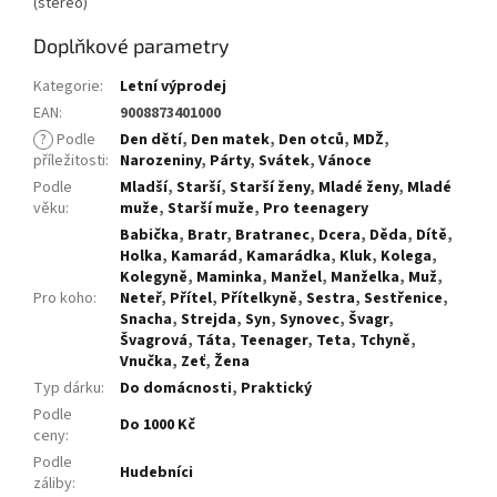
(stereo)
Doplňkové parametry
Kategorie
:
Letní výprodej
EAN
:
9008873401000
?
Podle
Den dětí
,
Den matek
,
Den otců
,
MDŽ
,
příležitosti
:
Narozeniny
,
Párty
,
Svátek
,
Vánoce
Podle
Mladší
,
Starší
,
Starší ženy
,
Mladé ženy
,
Mladé
věku
:
muže
,
Starší muže
,
Pro teenagery
Babička
,
Bratr
,
Bratranec
,
Dcera
,
Děda
,
Dítě
,
Holka
,
Kamarád
,
Kamarádka
,
Kluk
,
Kolega
,
Kolegyně
,
Maminka
,
Manžel
,
Manželka
,
Muž
,
Pro koho
:
Neteř
,
Přítel
,
Přítelkyně
,
Sestra
,
Sestřenice
,
Snacha
,
Strejda
,
Syn
,
Synovec
,
Švagr
,
Švagrová
,
Táta
,
Teenager
,
Teta
,
Tchyně
,
Vnučka
,
Zeť
,
Žena
Typ dárku
:
Do domácnosti
,
Praktický
Podle
Do 1000 Kč
ceny
:
Podle
Hudebníci
záliby
: