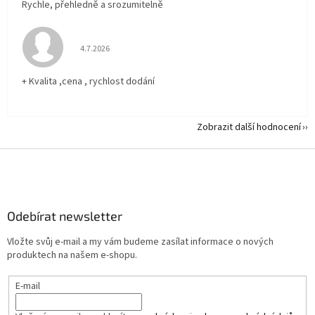
Rychle, přehledně a srozumitelně
Hodnocení obchodu je 5 z 5 hvězdiček.
4.7.2026
+ Kvalita ,cena , rychlost dodání
Zobrazit další hodnocení
Z
á
p
a
Odebírat newsletter
t
í
Vložte svůj e-mail a my vám budeme zasílat informace o nových
produktech na našem e-shopu.
E-mail