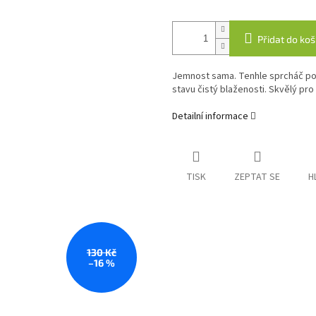
Přidat do koš
Jemnost sama. Tenhle sprcháč po
stavu čistý blaženosti. Skvělý pro
Detailní informace
TISK
ZEPTAT SE
H
130 Kč
–16 %