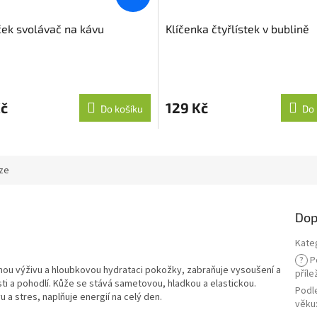
ek svolávač na kávu
Klíčenka čtyřlístek v bublině
né
ní
u
Kč
129 Kč
Do košíku
Do 
ek.
ze
Dop
Kate
?
P
bnou výživu a hloubkovou hydrataci pokožky, zabraňuje vysoušení a
příle
sti a pohodlí. Kůže se stává sametovou, hladkou a elastickou.
Podl
 a stres, naplňuje energií na celý den.
věku