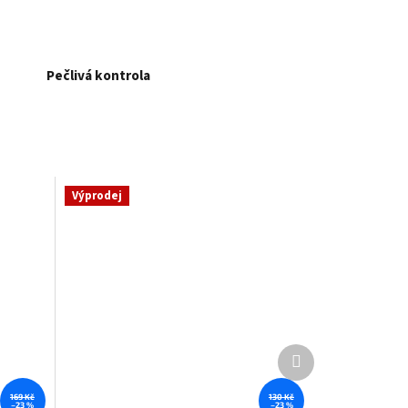
Pečlivá kontrola
Výprodej
Další
produkt
169 Kč
130 Kč
–23 %
–23 %