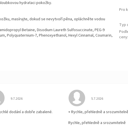
 hloubkovou hydrataci pokožky.
Pro 
ožku, masírujte, dokud se nevytvoří pěna, opláchněte vodou
Typ 
camidopropyl Betaine, Disodium Laureth Sulfosuccinate, PEG-9
Podl
um, Polyquaternium-7, Phenoxyethanol, Hexyl Cinnamal, Coumarin,
ceny
Hodnocení obchodu je 5 z 5 hvězdiček.
Hodnocení obchodu je
9.7.2026
5.7.2026
rychlé dodání a dobře zabalené.
+ Rychle, přehledně a srozumiteln
Rychle, přehledně a srozumitelně