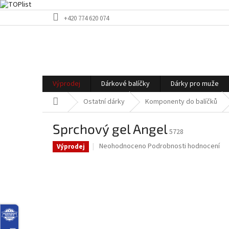
Přejít
+420 774 620 074
na
obsah
Výprodej
Dárkové balíčky
Dárky pro muže
Domů
Ostatní dárky
Komponenty do balíčků
Sprchový gel Angel
5728
Průměrné
Neohodnoceno
Podrobnosti hodnocení
Výprodej
hodnocení
produktu
je
0,0
z
5
hvězdiček.