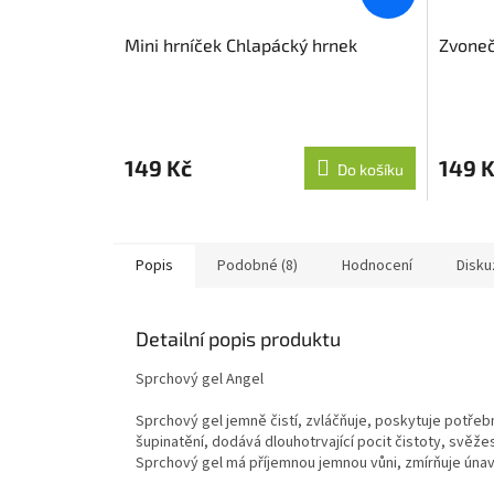
Mini hrníček Chlapácký hrnek
Zvoneč
Průměr
hodnoce
produkt
149 Kč
149 
Do košíku
je
5,0
z
5
hvězdič
Popis
Podobné (8)
Hodnocení
Disku
Detailní popis produktu
Sprchový gel Angel
Sprchový gel jemně čistí, zvláčňuje, poskytuje potře
šupinatění, dodává dlouhotrvající pocit čistoty, svěže
Sprchový gel má příjemnou jemnou vůni, zmírňuje únavu