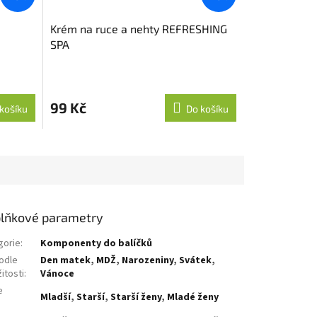
Krém na ruce a nehty REFRESHING
SPA
99 Kč
košíku
Do košíku
lňkové parametry
gorie
:
Komponenty do balíčků
odle
Den matek
,
MDŽ
,
Narozeniny
,
Svátek
,
žitosti
:
Vánoce
e
Mladší
,
Starší
,
Starší ženy
,
Mladé ženy
: