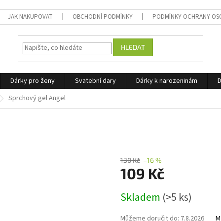
JAK NAKUPOVAT
OBCHODNÍ PODMÍNKY
PODMÍNKY OCHRANY OS
HLEDAT
Dárky pro ženy
Svatební dary
Dárky k narozeninám
D
Sprchový gel Angel
130 Kč
–16 %
109 Kč
Měrná
Skladem
(>5 ks)
cena:
Můžeme doručit do:
7.8.2026
M