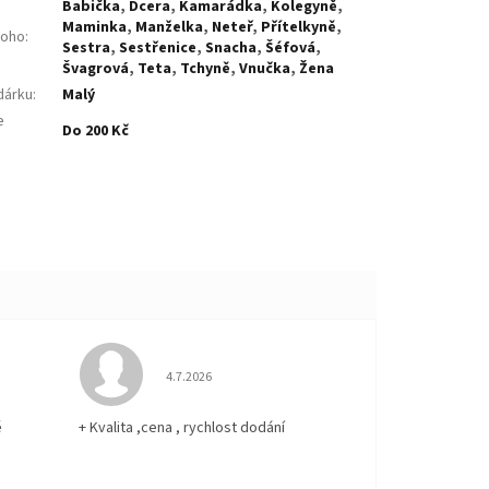
Babička
,
Dcera
,
Kamarádka
,
Kolegyně
,
Maminka
,
Manželka
,
Neteř
,
Přítelkyně
,
koho
:
Sestra
,
Sestřenice
,
Snacha
,
Šéfová
,
Švagrová
,
Teta
,
Tchyně
,
Vnučka
,
Žena
dárku
:
Malý
e
Do 200 Kč
:
 5 z 5 hvězdiček.
Hodnocení obchodu je 5 z 5 hvězdiček.
4.7.2026
ě
+ Kvalita ,cena , rychlost dodání