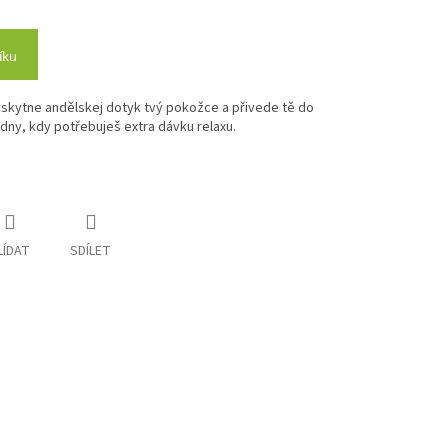
íku
skytne andělskej dotyk tvý pokožce a přivede tě do
 dny, kdy potřebuješ extra dávku relaxu.
LÍDAT
SDÍLET