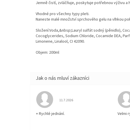
Jemně čistí, zvláčňuje, poskytuje potřebnou výživu a
Vhodné pro všechny typy pleti.
Naneste malé množství sprchového gelu na vlhkou pok
Složení:Voda,&nbsp;Lauryl sulfát sodný (pěnidlo), Co
Cocoglycerides, Sodium Chloride, Cocamide DEA, Parf
Limonene, Linalool, CI 42090.
Objem: 200ml
Hodnocení obchodu je 5 z 5 hvězdiček.
11.7.2026
+ Rychlé jednání.
Velmi 