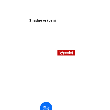
Snadné vrácení
Výprodej
170 Kč
–12 %