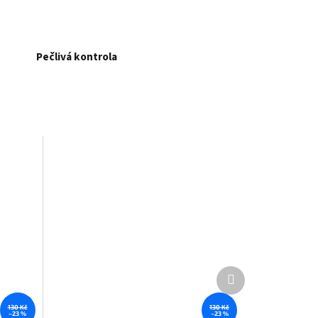
Pečlivá kontrola
Další
produkt
130 Kč
130 Kč
–23 %
–23 %