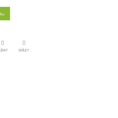
íku
LÍDAT
SDÍLET