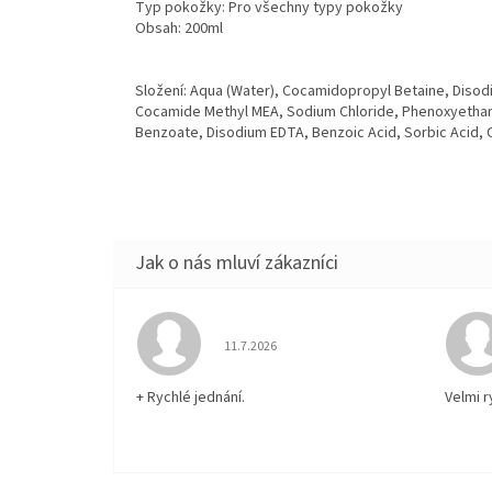
Typ pokožky: Pro všechny typy pokožky
Obsah: 200ml
Složení: Aqua (Water), Cocamidopropyl Betaine, Disod
Cocamide Methyl MEA, Sodium Chloride, Phenoxyethanol,
Benzoate, Disodium EDTA, Benzoic Acid, Sorbic Acid, CI
Hodnocení obchodu je 5 z 5 hvězdiček.
11.7.2026
+ Rychlé jednání.
Velmi 