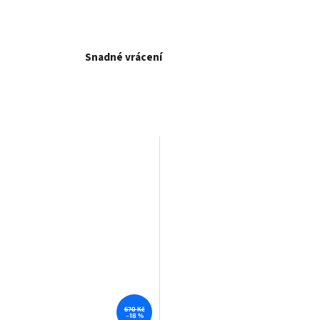
Snadné vrácení
670 Kč
–18 %