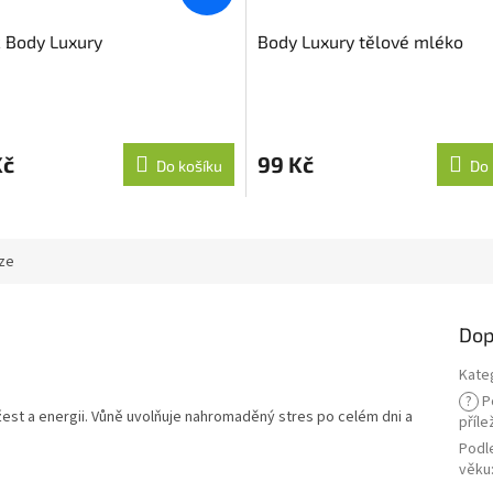
 Body Luxury
Body Luxury tělové mléko
Kč
99 Kč
Do košíku
Do 
ze
Dop
Kate
?
P
žest a energii. Vůně uvolňuje nahromaděný stres po celém dni a
příle
Podl
věku