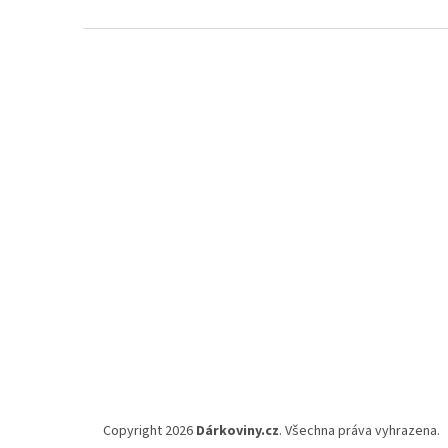
Z
á
p
a
t
í
Copyright 2026
Dárkoviny.cz
. Všechna práva vyhrazena.