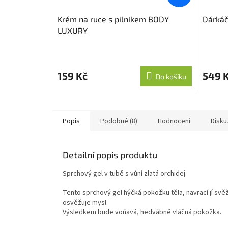
Krém na ruce s pilníkem BODY
Dárkáč
LUXURY
159 Kč
549 
Do košíku
Popis
Podobné (8)
Hodnocení
Disku
Detailní popis produktu
Sprchový gel v tubě s vůní zlatá orchidej.
Tento sprchový gel hýčká pokožku těla, navrací jí svě
osvěžuje mysl.
Výsledkem bude voňavá, hedvábně vláčná pokožka.