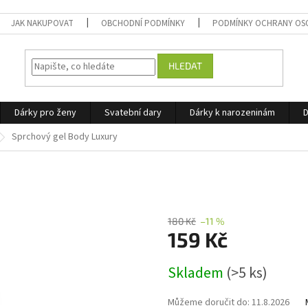
JAK NAKUPOVAT
OBCHODNÍ PODMÍNKY
PODMÍNKY OCHRANY OS
HLEDAT
Dárky pro ženy
Svatební dary
Dárky k narozeninám
D
Sprchový gel Body Luxury
180 Kč
–11 %
159 Kč
Měrná
Skladem
(>5 ks)
cena:
Můžeme doručit do:
11.8.2026