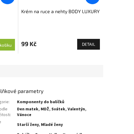
Krém na ruce a nehty BODY LUXURY
99 Kč
DETAIL
košíku
lňkové parametry
gorie
:
Komponenty do balíčků
odle
Den matek
,
MDŽ
,
Svátek
,
Valentýn
,
žitosti
:
Vánoce
e
Starší ženy
,
Mladé ženy
: