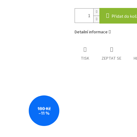
Přidat do koš
Detailní informace
TISK
ZEPTAT SE
H
180 Kč
–11 %