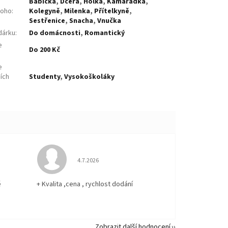
Babička
,
Dcera
,
Holka
,
Kamarádka
,
koho
:
Kolegyně
,
Milenka
,
Přítelkyně
,
Sestřenice
,
Snacha
,
Vnučka
dárku
:
Do domácnosti
,
Romantický
e
Do 200 Kč
:
e
ích
Studenty
,
Vysokoškoláky
 5 z 5 hvězdiček.
Hodnocení obchodu je 5 z 5 hvězdiček.
4.7.2026
ě
+ Kvalita ,cena , rychlost dodání
Zobrazit další hodnocení