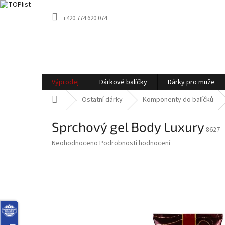
Přejít
+420 774 620 074
na
obsah
Výprodej
Dárkové balíčky
Dárky pro muže
Domů
Ostatní dárky
Komponenty do balíčků
Sprchový gel Body Luxury
8627
Průměrné
Neohodnoceno
Podrobnosti hodnocení
hodnocení
produktu
je
0,0
z
5
hvězdiček.