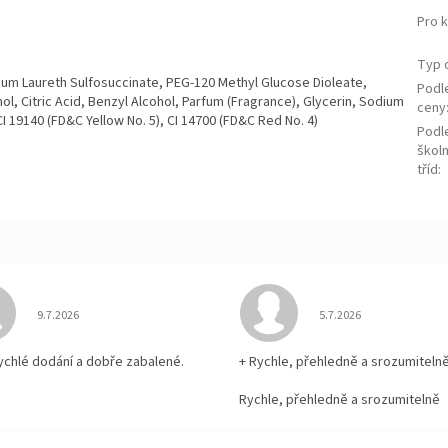
Pro 
Typ 
ium Laureth Sulfosuccinate, PEG-120 Methyl Glucose Dioleate,
Podl
 Citric Acid, Benzyl Alcohol, Parfum (Fragrance), Glycerin, Sodium
ceny
 19140 (FD&C Yellow No. 5), CI 14700 (FD&C Red No. 4)
Podl
školn
tříd
:
Hodnocení obchodu je 5 z 5 hvězdiček.
Hodnocení obchodu je
9.7.2026
5.7.2026
rychlé dodání a dobře zabalené.
+ Rychle, přehledně a srozumiteln
Rychle, přehledně a srozumitelně