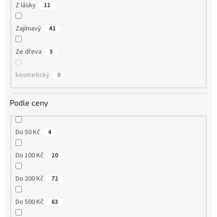
Z lásky
11
Zajímavý
41
Ze dřeva
3
kosmetický
0
Podle ceny
Do 50 Kč
4
Do 100 Kč
20
Do 200 Kč
72
Do 500 Kč
63