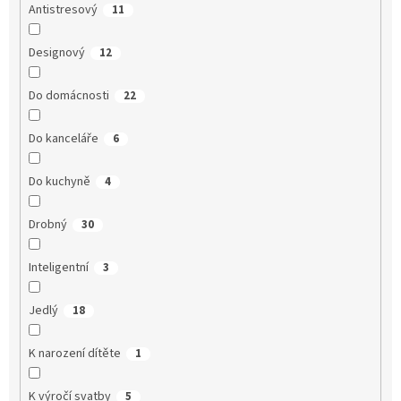
Antistresový
11
Designový
12
Do domácnosti
22
Do kanceláře
6
Do kuchyně
4
Drobný
30
Inteligentní
3
Jedlý
18
K narození dítěte
1
K výročí svatby
5