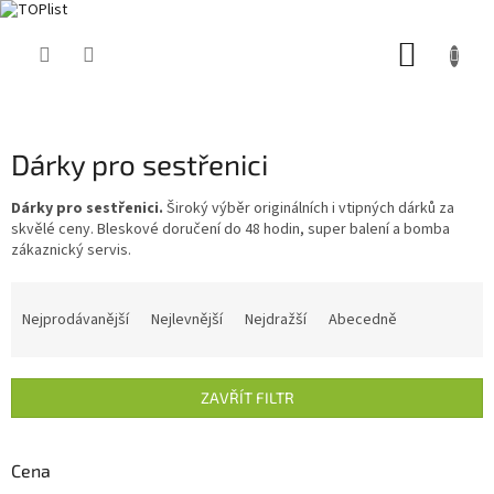
Přejít
NÁKUP
na
obsah
KOŠÍK
Dárky pro sestřenici
Dárky pro sestřenici.
Široký výběr originálních i vtipných dárků za
skvělé ceny. Bleskové doručení do 48 hodin, super balení a bomba
zákaznický servis.
Ř
a
Nejprodávanější
Nejlevnější
Nejdražší
Abecedně
z
e
n
ZAVŘÍT FILTR
í
p
r
Cena
o