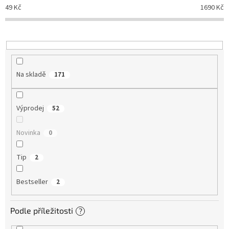
d
49
Kč
1690
Kč
u
k
t
ů
Na skladě
171
Výprodej
52
Novinka
0
Tip
2
Bestseller
2
Podle příležitosti
?