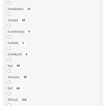
Snoubenka
23
Strejda
90
Svatebčany
4
Svědek
2
Svědkyně
6
Syn
99
Synovec
83
Šéf
69
Šéfová
156