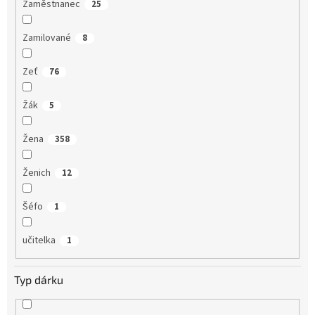
Zaměstnanec
25
Zamilované
8
Zeť
76
Žák
5
Žena
358
Ženich
12
Šéfo
1
učitelka
1
Typ dárku