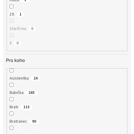
muže
1
19.
1
Starší mu
0
8
0
Pro koho
Asistentka
24
Babička
265
Bratr
113
Bratranec
90