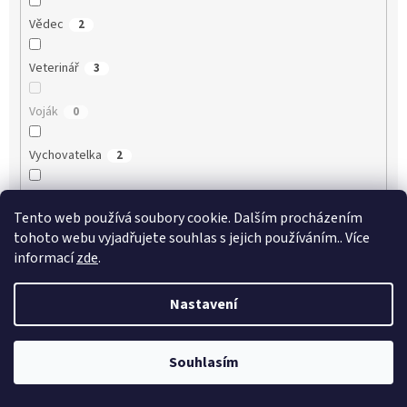
Vědec
2
Veterinář
3
Voják
0
Vychovatelka
2
Záchranář
2
Tento web používá soubory cookie. Dalším procházením
tohoto webu vyjadřujete souhlas s jejich používáním.. Více
Zdravotní sestra
1
informací
zde
.
Zdravotník
0
Nastavení
Zemědělec
2
Souhlasím
Zubař
1