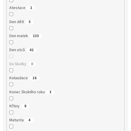
Atestace
2
Den dětí
5
Den matek
133
Den otců
42
Do školky
0
Kolaudace
16
Konec školního roku
3
Křtiny
8
Maturita
4