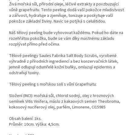
Živá mořská sůl, přírodní oleje, léčivé extrakty a povzbuzující
vůně grapefruitu. Tento peeling dodá vaší pokožce mladistvost
a zářivost, hydratuje a zjemňuje, tonizuje a poskytuje vaší
pokožce základní živiny. Navíc se potýká s celulitidou.
Náš tělový peeling bude vyhovovat každému. Pokud ho dáte na
rozehřátou pokožku, bude se vám díky mastnému základu
rozplývat přímo před očima.
Tělové peelingy Saules Fabrika Salt Body Scrubs, vyrobené
výhradně z přírodních ingrediencí a bez konzervačních látek,
jemně odlupují odumřelé kožní buňky, omlazují epidermis a
odstraňují toxiny.
Tělový peeling s mořskou solí s vůní Grapefruitu:
Složení (INCI): mořská sůl, chlorid sodný, olej z hroznových
semínek Vitis Vinifera, máslo z kakaových semen Theobroma,
kokosový nuciferový olej, parfém, Limonene, CI15985
Obsah balení: 1ks.
Průměr: 10cm. Výška: 4,5cm.