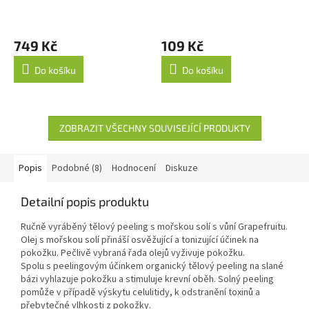
749 Kč
109 Kč
Do košíku
Do košíku
ZOBRAZIT VŠECHNY SOUVISEJÍCÍ PRODUKTY
Popis
Podobné (8)
Hodnocení
Diskuze
Detailní popis produktu
Ručně vyráběný tělový peeling s mořskou solí s vůní Grapefruitu.
Olej s mořskou solí přináší osvěžující a tonizující účinek na
pokožku. Pečlivě vybraná řada olejů vyživuje pokožku.
Spolu s peelingovým účinkem organický tělový peeling na slané
bázi vyhlazuje pokožku a stimuluje krevní oběh. Solný peeling
pomůže v případě výskytu celulitidy, k odstranění toxinů a
přebytečné vlhkosti z pokožky.