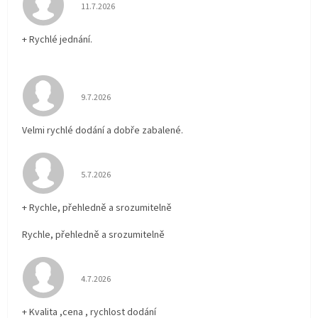
Hodnocení obchodu je 5 z 5 hvězdiček.
11.7.2026
+ Rychlé jednání.
Hodnocení obchodu je 5 z 5 hvězdiček.
9.7.2026
Velmi rychlé dodání a dobře zabalené.
Hodnocení obchodu je 5 z 5 hvězdiček.
5.7.2026
+ Rychle, přehledně a srozumitelně
Rychle, přehledně a srozumitelně
Hodnocení obchodu je 5 z 5 hvězdiček.
4.7.2026
+ Kvalita ,cena , rychlost dodání