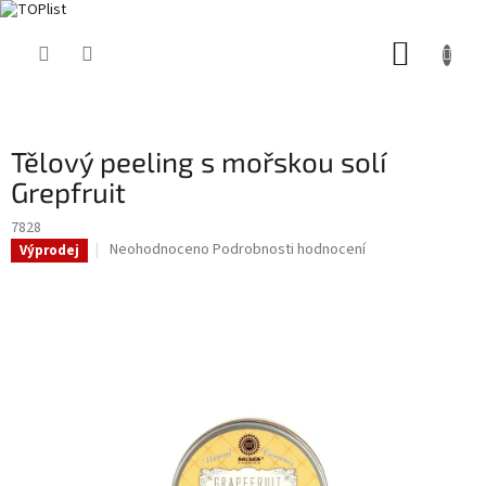
Přejít
NÁKUP
na
obsah
KOŠÍK
Tělový peeling s mořskou solí
Grepfruit
7828
Průměrné
Neohodnoceno
Podrobnosti hodnocení
Výprodej
hodnocení
produktu
je
0,0
z
5
hvězdiček.