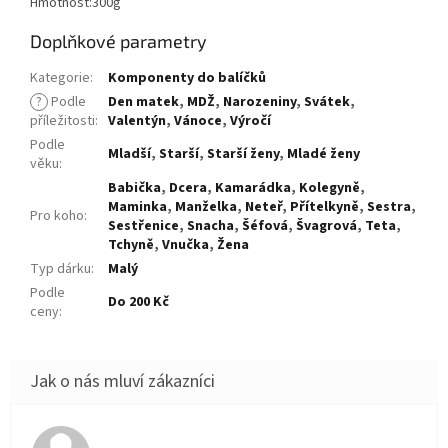
Hmotnost:300g
Doplňkové parametry
Kategorie
:
Komponenty do balíčků
?
Podle
Den matek
,
MDŽ
,
Narozeniny
,
Svátek
,
příležitosti
:
Valentýn
,
Vánoce
,
Výročí
Podle
Mladší
,
Starší
,
Starší ženy
,
Mladé ženy
věku
:
Babička
,
Dcera
,
Kamarádka
,
Kolegyně
,
Maminka
,
Manželka
,
Neteř
,
Přítelkyně
,
Sestra
,
Pro koho
:
Sestřenice
,
Snacha
,
Šéfová
,
Švagrová
,
Teta
,
Tchyně
,
Vnučka
,
Žena
Typ dárku
:
Malý
Podle
Do 200 Kč
ceny
: