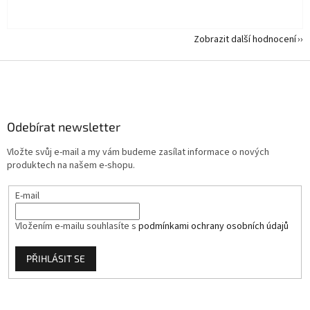
Zobrazit další hodnocení
Z
á
p
a
Odebírat newsletter
t
í
Vložte svůj e-mail a my vám budeme zasílat informace o nových
produktech na našem e-shopu.
E-mail
Vložením e-mailu souhlasíte s
podmínkami ochrany osobních údajů
PŘIHLÁSIT SE