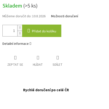
Měrná
Skladem
(>5 ks)
cena:
Můžeme doručit do:
10.8.2026
Možnosti doručení
Přidat do košíku
Detailní informace
ZEPTAT SE
HLÍDAT
SDÍLET
Rychlé doručení po celé ČR