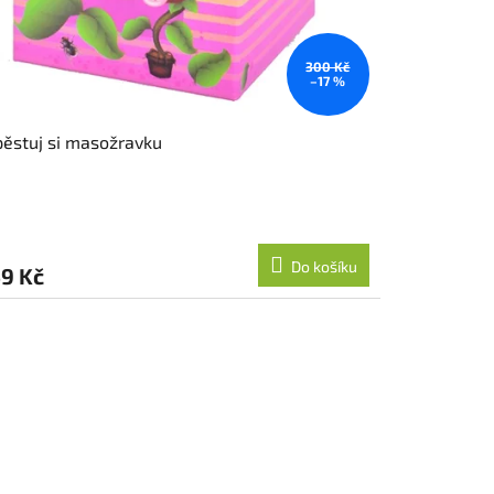
300 Kč
–17 %
ěstuj si masožravku
Do košíku
9 Kč