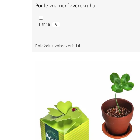
Podle znamení zvěrokruhu
Panna
6
Položek k zobrazení:
14
V
ý
p
i
s
p
r
o
d
u
k
t