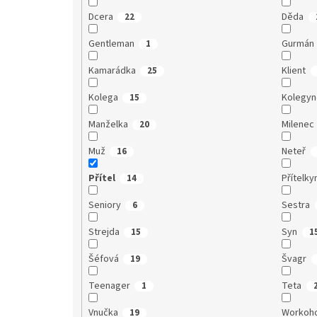
Dcera
Děda
22
Gentleman
Gurmán
1
Kamarádka
Klient
25
Kolega
Kolegy
15
Manželka
Milenec
20
Muž
Neteř
16
Přítel
Přítelky
14
Seniory
Sestra
6
Strejda
Syn
15
1
Šéfová
Švagr
19
Teenager
Teta
1
Vnučka
Workoho
19