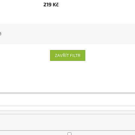
219 Kč
ě
ZAVŘÍT FILTR