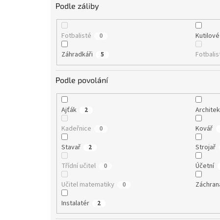
Podle záliby
Fotbalisté
Kutilové
0
Záhradkáři
Fotbalis
5
Podle povolání
Ajťák
Architek
2
Kadeřnice
Kovář
0
Stavař
Strojař
2
Třídní učitel
Účetní
0
Učitel matematiky
Záchran
0
Instalatér
2