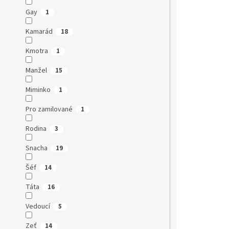
Gay
1
Kamarád
18
Kmotra
1
Manžel
15
Miminko
1
Pro zamilované
1
Rodina
3
Snacha
19
Šéf
14
Táta
16
Vedoucí
5
Zeť
14