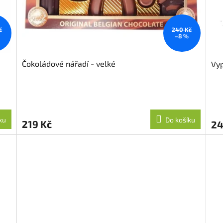
č
240 Kč
–8 %
Čokoládové nářadí - velké
Vyp
ku
Do košíku
219 Kč
24