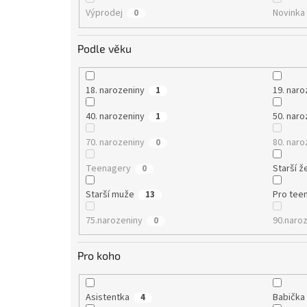
Výprodej
Novinka
0
Podle věku
18. narozeniny
19. naro
1
40. narozeniny
50. naro
1
70. narozeniny
80. naro
0
Teenagery
Starší ž
0
Starší muže
Pro tee
13
75.narozeniny
90.naro
0
Pro koho
Asistentka
Babička
4