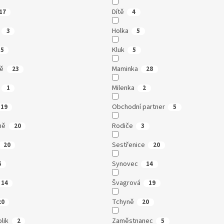
Dítě
17
4
Holka
3
5
Kluk
5
5
ně
Maminka
23
28
Milenka
1
2
Obchodní partner
19
5
ně
Rodiče
20
3
Sestřenice
20
20
Synovec
5
14
Švagrová
14
19
Tchyně
20
20
lik
Zaměstnanec
2
5