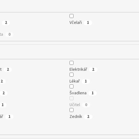
Včelaři
2
1
ta
0
t
Elektrikář
2
2
Lékař
2
1
Švadlena
2
1
Učitel
1
0
ář
Zedník
1
2