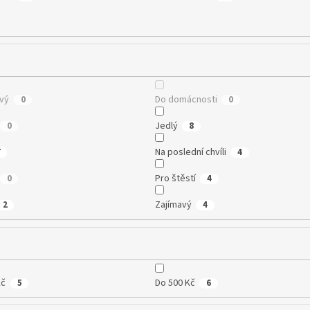
vý
Do domácnosti
0
0
Jedlý
0
8
Na poslední chvíli
7
4
Pro štěstí
0
4
Zajímavý
2
4
Kč
Do 500 Kč
5
6