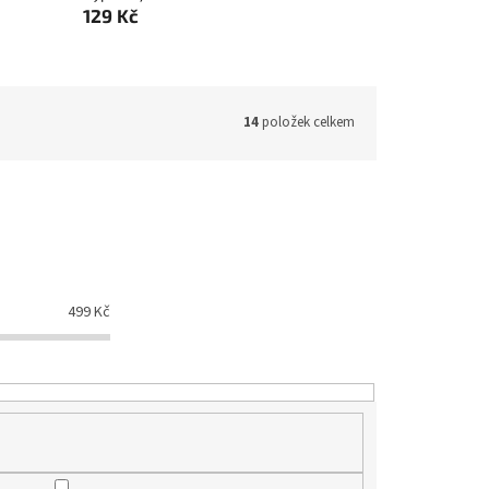
129 Kč
14
položek celkem
499
Kč