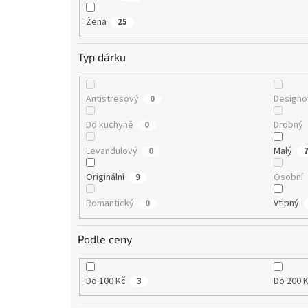
Žena
25
Typ dárku
Antistresový
Designo
0
Do kuchyně
Drobný
0
Levandulový
Malý
0
Originální
Osobní
9
Romantický
Vtipný
0
Podle ceny
Do 100 Kč
Do 200 
3