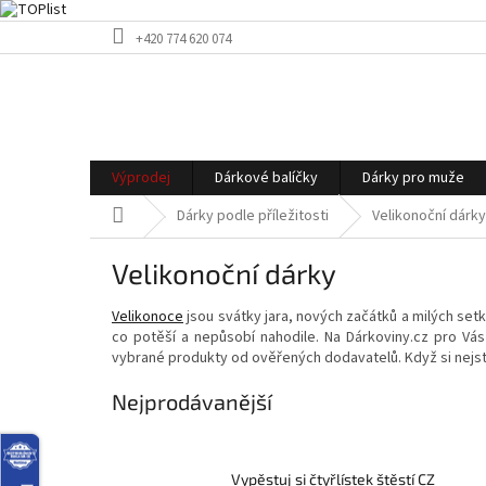
Přejít
+420 774 620 074
na
obsah
Výprodej
Dárkové balíčky
Dárky pro muže
Domů
Dárky podle příležitosti
Velikonoční dárky
Velikonoční dárky
Velikonoce
jsou svátky jara, nových začátků a milých setk
co potěší a nepůsobí nahodile. Na Dárkoviny.cz pro Vás
vybrané produkty od ověřených dodavatelů. Když si nejste j
Nejprodávanější
Vypěstuj si čtyřlístek štěstí CZ