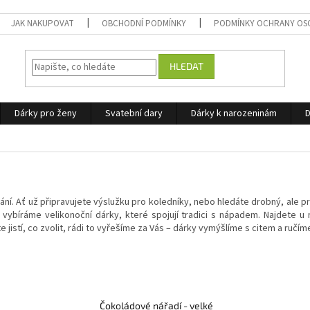
JAK NAKUPOVAT
OBCHODNÍ PODMÍNKY
PODMÍNKY OCHRANY OS
HLEDAT
Dárky pro ženy
Svatební dary
Dárky k narozeninám
D
ání. Ať už připravujete výslužku pro koledníky, nebo hledáte drobný, ale p
 vybíráme velikonoční dárky, které spojují tradici s nápadem. Najdete u
istí, co zvolit, rádi to vyřešíme za Vás – dárky vymýšlíme s citem a ručíme 
Čokoládové nářadí - velké