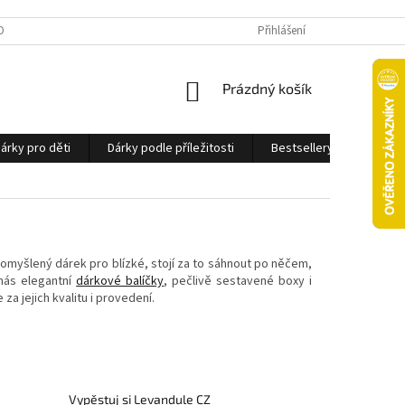
OBNÍCH ÚDAJŮ
Přihlášení
NÁKUPNÍ
Prázdný košík
KOŠÍK
árky pro děti
Dárky podle příležitosti
Bestsellery
Ostatn
romyšlený dárek pro blízké, stojí za to sáhnout po něčem,
 nás elegantní
dárkové balíčky
, pečlivě sestavené boxy i
za jejich kvalitu i provedení.
Vypěstuj si Levandule CZ