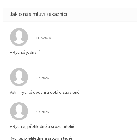
Hodnocení obchodu je 5 z 5 hvězdiček.
11.7.2026
+ Rychlé jednání.
Hodnocení obchodu je 5 z 5 hvězdiček.
9.7.2026
Velmi rychlé dodání a dobře zabalené.
Hodnocení obchodu je 5 z 5 hvězdiček.
5.7.2026
+ Rychle, přehledně a srozumitelně
Rychle, přehledně a srozumitelně