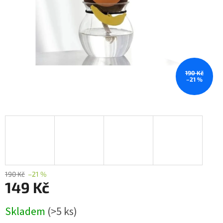
190 Kč
–21 %
190 Kč
–21 %
149 Kč
Měrná
Skladem
(>5 ks)
cena: