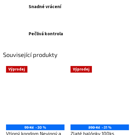
Snadné vrácení
Pečlivá kontrola
Související produkty
Výprodej
Výprodej
99 Kč
–30 %
390 Kč
–31 %
Vtipný kondom Nevinný a
Zlaté balónky 100ks