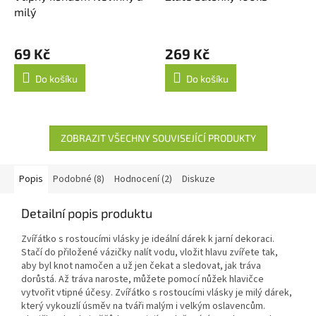
milý
69 Kč
269 Kč
Do košíku
Do košíku
ZOBRAZIT VŠECHNY SOUVISEJÍCÍ PRODUKTY
Popis
Podobné (8)
Hodnocení (2)
Diskuze
Detailní popis produktu
Zvířátko s rostoucími vlásky je ideální dárek k jarní dekoraci.
Stačí do přiložené vázičky nalít vodu, vložit hlavu zvířete tak,
aby byl knot namočen a už jen čekat a sledovat, jak tráva
dorůstá. Až tráva naroste, můžete pomocí nůžek hlavičce
vytvořit vtipné účesy. Zvířátko s rostoucími vlásky je milý dárek,
který vykouzlí úsměv na tváři malým i velkým oslavencům.