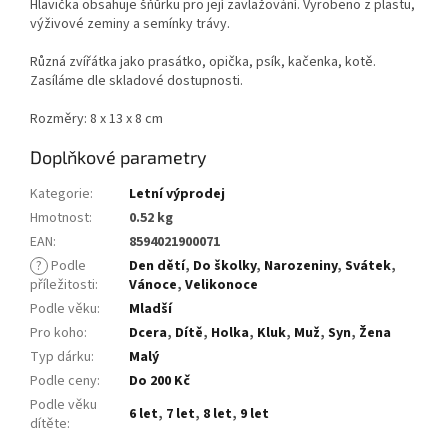
Hlavička obsahuje šňůrku pro její zavlažování. Vyrobeno z plastu,
výživové zeminy a semínky trávy.
Různá zvířátka jako prasátko, opička, psík, kačenka, kotě.
Zasíláme dle skladové dostupnosti.
Rozměry: 8 x 13 x 8 cm
Doplňkové parametry
Kategorie
:
Letní výprodej
Hmotnost
:
0.52 kg
EAN
:
8594021900071
?
Podle
Den dětí
,
Do školky
,
Narozeniny
,
Svátek
,
příležitosti
:
Vánoce
,
Velikonoce
Podle věku
:
Mladší
Pro koho
:
Dcera
,
Dítě
,
Holka
,
Kluk
,
Muž
,
Syn
,
Žena
Typ dárku
:
Malý
Podle ceny
:
Do 200 Kč
Podle věku
6 let
,
7 let
,
8 let
,
9 let
dítěte
: