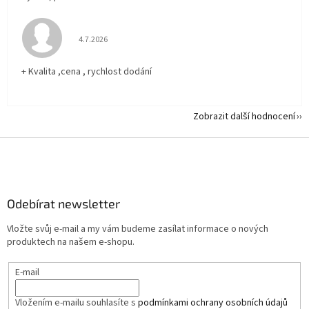
Hodnocení obchodu je 5 z 5 hvězdiček.
4.7.2026
+ Kvalita ,cena , rychlost dodání
Zobrazit další hodnocení
Z
á
p
a
Odebírat newsletter
t
í
Vložte svůj e-mail a my vám budeme zasílat informace o nových
produktech na našem e-shopu.
E-mail
Vložením e-mailu souhlasíte s
podmínkami ochrany osobních údajů