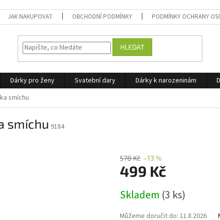
JAK NAKUPOVAT
OBCHODNÍ PODMÍNKY
PODMÍNKY OCHRANY OS
HLEDAT
Dárky pro ženy
Svatební dary
Dárky k narozeninám
D
čka smíchu
ka smíchu
9184
578 Kč
–13 %
499 Kč
Měrná
Skladem
(3 ks)
cena:
Můžeme doručit do:
11.8.2026