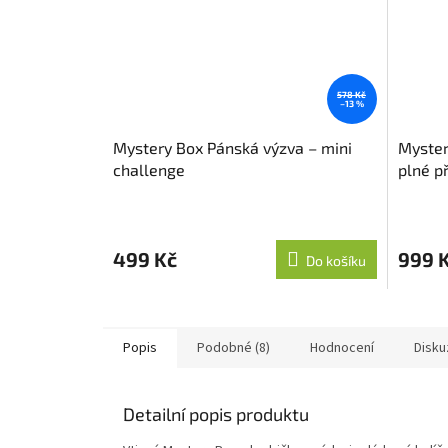
578 Kč
–13 %
Mystery Box Pánská výzva – mini
Myster
challenge
plné p
499 Kč
999 
Do košíku
Popis
Podobné (8)
Hodnocení
Disku
Detailní popis produktu