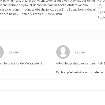
ek plný humoru, bláznivých vychytávek a veselých překvapení. Uvnitř
Kate
ručeně pobaví a vykouzlí úsměv na tváři každého obdarovaného.
?
Po
 jisté je jedno – hodnota obsahu je vždy vyšší než cena boxu. Ideální
Typ 
 dobré nálady. Rozměry krabice: 30x20x10cm
Podl
Hodnocení obchodu je 5 z 5 hvězdiček.
Hodnocení obchodu je
9.7.2026
5.7.2026
rychlé dodání a dobře zabalené.
+ Rychle, přehledně a srozumiteln
Rychle, přehledně a srozumitelně