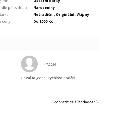
gorie
:
Ostatní dárky
dle příležitosti
:
Narozeniny
dárku
:
Netradiční
,
Originální
,
Vtipný
e ceny
:
Do 1000 Kč
 5 z 5 hvězdiček.
Hodnocení obchodu je 5 z 5 hvězdiček.
4.7.2026
ě
+ Kvalita ,cena , rychlost dodání
Zobrazit další hodnocení