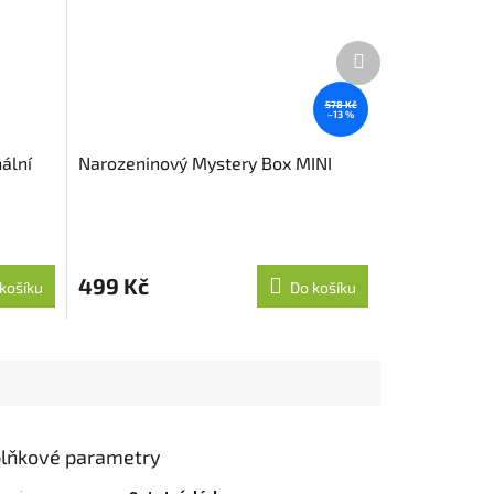
Další
produkt
578 Kč
–13 %
ální
Narozeninový Mystery Box MINI
499 Kč
košíku
Do košíku
lňkové parametry