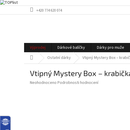
Přejít
+420 774 620 074
na
obsah
Výprodej
Dárkové balíčky
Dárky pro muže
Domů
Ostatní dárky
Vtipný Mystery Box – krabi
Vtipný Mystery Box – krabič
Průměrné
Neohodnoceno
Podrobnosti hodnocení
hodnocení
produktu
je
0,0
z
5
hvězdiček.