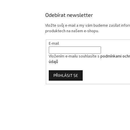
Odebírat newsletter
Vložte svůj e-mail a my vám budeme zasílat info
produktech na našem e-shopu.
E-mail
Vložením e-mailu souhlasíte s
podmínkami ochr
údajů
PŘIHLÁSIT SE