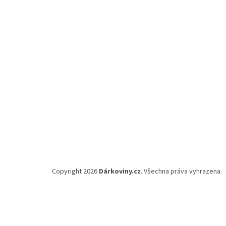
a
t
í
Copyright 2026
Dárkoviny.cz
. Všechna práva vyhrazena.