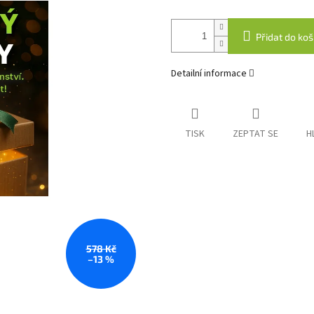
Přidat do koš
Detailní informace
TISK
ZEPTAT SE
H
578 Kč
–13 %