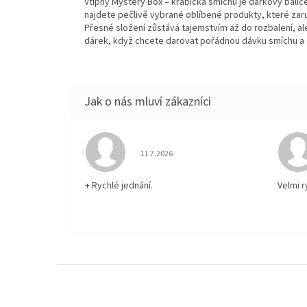
Vtipný Mystery Box – krabička smíchu je dárkový balíč
najdete pečlivě vybrané oblíbené produkty, které za
Přesné složení zůstává tajemstvím až do rozbalení, ale
dárek, když chcete darovat pořádnou dávku smíchu a
Hodnocení obchodu je 5 z 5 hvězdiček.
11.7.2026
+ Rychlé jednání.
Velmi 
Z
á
p