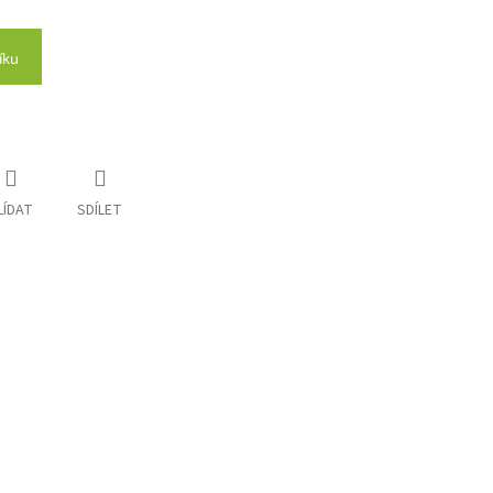
íku
LÍDAT
SDÍLET