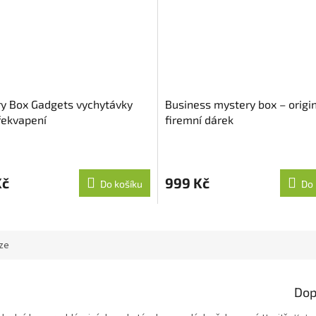
y Box Gadgets vychytávky
Business mystery box – origin
řekvapení
firemní dárek
Kč
999 Kč
Do košíku
Do 
ze
Dop