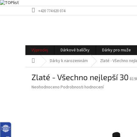
Přejít
+420 774 620 074
na
obsah
Výprodej
Dárkové balíčky
Dárky pro muže
Domů
Dárky k narozeninám
Zlaté - Všechno nejl
Zlaté - Všechno nejlepší 30
819
Průměrné
Neohodnoceno
Podrobnosti hodnocení
hodnocení
produktu
je
0,0
z
5
hvězdiček.