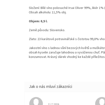
Složení: Bílé víno polosuché Irsai Oliver 99%, likér 1% 
Obsah alkoholu: 11,5% obj.
Objem: 0,5 l.
Země původu: Slovensko.
Zlato: 23 karátové potravinářské s čistotou 99,8% vh
Jakostní víno s ladnou vůní bezových květů a muškáto
obsah kyselin zaručuje lahodnou a vyváženou chuť. Plá
konzumovat. Krásný dárek vhodný ke každé příležitost
Hodnocení obchodu je 5 z 5 hvězdiček.
11.7.2026