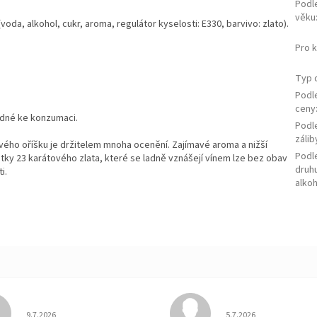
Podl
věku
(voda, alkohol, cukr, aroma, regulátor kyselosti: E330, barvivo: zlato).
Pro 
Typ 
Podl
ceny
odné ke konzumaci.
Podl
zálib
vého oříšku je držitelem mnoha ocenění. Zajímavé aroma a nižší
Podl
tky 23 karátového zlata, které se ladně vznášejí vínem lze bez obav
druh
i.
alko
Hodnocení obchodu je 5 z 5 hvězdiček.
Hodnocení obchodu je
9.7.2026
5.7.2026