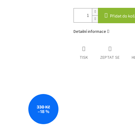
Přidat do koš
Detailní informace
TISK
ZEPTAT SE
H
330 Kč
–18 %