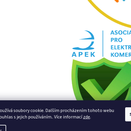
oužívá soubory cookie. Dalším procházením tohoto webu
ouhlas s jejich používáním.. Více informací
zde
.