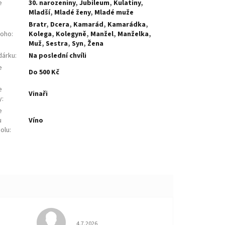
e
30. narozeniny
,
Jubileum
,
Kulatiny
,
:
Mladší
,
Mladé ženy
,
Mladé muže
Bratr
,
Dcera
,
Kamarád
,
Kamarádka
,
koho
:
Kolega
,
Kolegyně
,
Manžel
,
Manželka
,
Muž
,
Sestra
,
Syn
,
Žena
dárku
:
Na poslední chvíli
e
Do 500 Kč
:
e
Vinaři
y
:
e
u
Víno
holu
:
 5 z 5 hvězdiček.
Hodnocení obchodu je 5 z 5 hvězdiček.
4.7.2026