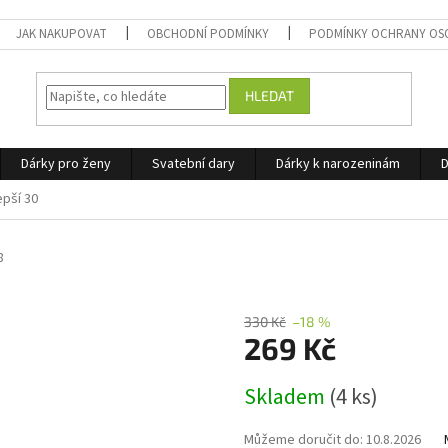
JAK NAKUPOVAT
OBCHODNÍ PODMÍNKY
PODMÍNKY OCHRANY OS
HLEDAT
Dárky pro ženy
Svatební dary
Dárky k narozeninám
D
epší 30
8
330 Kč
–18 %
269 Kč
Měrná
Skladem
(4 ks)
cena:
Můžeme doručit do:
10.8.2026