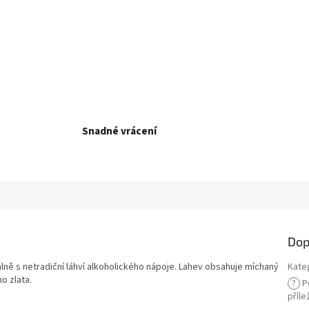
Snadné vrácení
Dop
lně s netradiční láhví alkoholického nápoje. Lahev obsahuje míchaný
Kate
o zlata.
?
P
příle