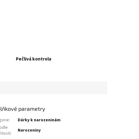
Pečlivá kontrola
lňkové parametry
gorie
:
Dárky k narozeninám
odle
Narozeniny
žitosti
: