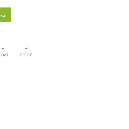
íku
LÍDAT
SDÍLET