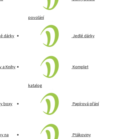
povolání
ké dárky
Jedlé dárky
 a Knihy
Komplet
katalog
y boxy
Papírová přání
ky na
Ptákoviny