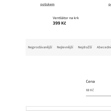
potiskem
p
Ventilátor na krk
399 Kč
Ř
a
Nejprodávanější
Nejlevnější
Nejdražší
Abecedn
z
e
n
í
p
r
Cena
o
d
68
Kč
u
k
t