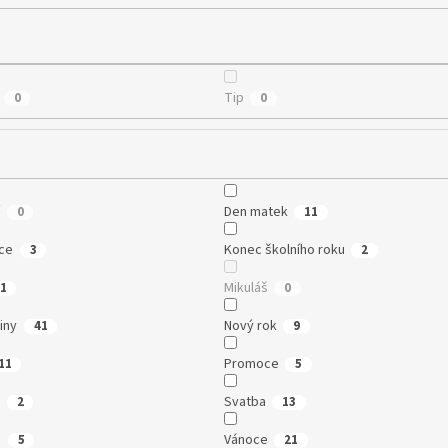
Tip
0
0
í
Den matek
0
11
ce
Konec školního roku
3
2
Mikuláš
1
0
iny
Nový rok
41
9
Promoce
11
5
e
Svatba
2
13
n
Vánoce
5
21