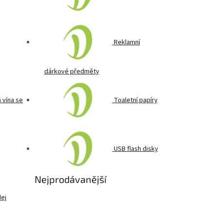
Reklamní
dárkové předměty
 vína se
Toaletní papíry
USB flash disky
Nejprodávanější
ej