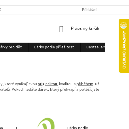
OBNÍCH ÚDAJŮ
Přihlášení
NÁKUPNÍ
Prázdný košík
KOŠÍK
árky pro děti
Dárky podle příležitosti
Bestsellery
Ostatn
y, které vynikají svou
originalitou
, kvalitou a
příběhem
. Už
telů. Pokud hledáte dárek, který překvapí a potěší, jste
na
Dárky podle