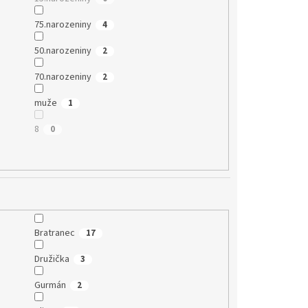
75.narozeniny
4
50.narozeniny
2
70.narozeniny
2
muže
1
8
0
Bratranec
17
Družička
3
Gurmán
2