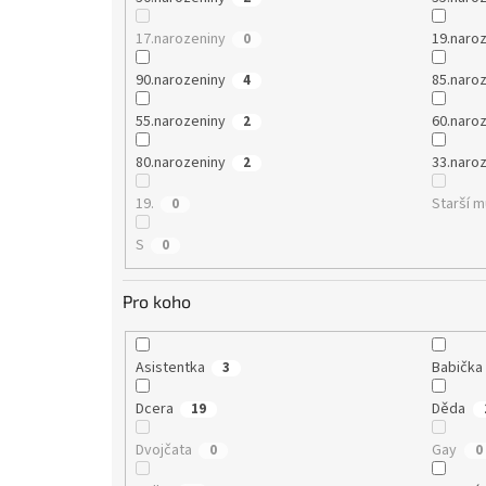
17.narozeniny
19.naro
0
90.narozeniny
85.naro
4
55.narozeniny
60.naro
2
80.narozeniny
33.naro
2
19.
Starší 
0
S
0
Pro koho
Asistentka
Babička
3
Dcera
Děda
19
Dvojčata
Gay
0
0