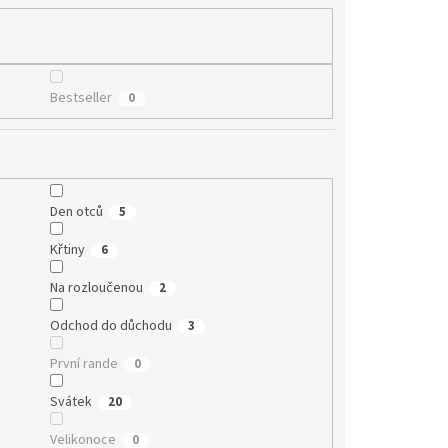
Bestseller
0
Den otců
5
Křtiny
6
Na rozloučenou
2
Odchod do důchodu
3
První rande
0
Svátek
20
Velikonoce
0