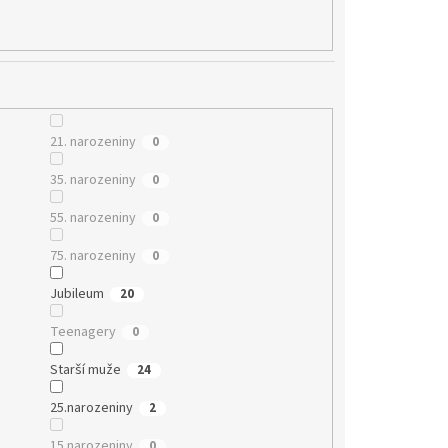
21. narozeniny
0
35. narozeniny
0
55. narozeniny
0
75. narozeniny
0
Jubileum
20
Teenagery
0
Starší muže
24
25.narozeniny
2
15.narozeniny
0