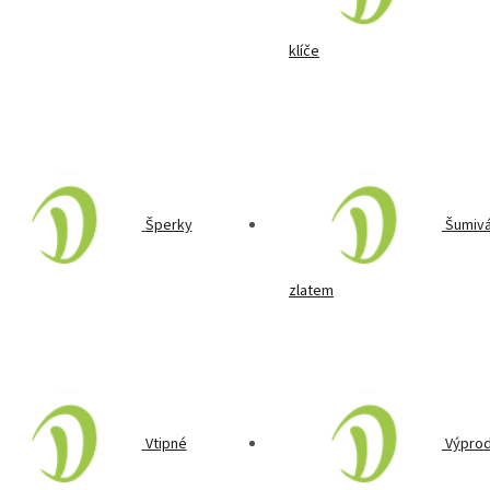
klíče
Šperky
Šumivá
zlatem
Vtipné
Výprod