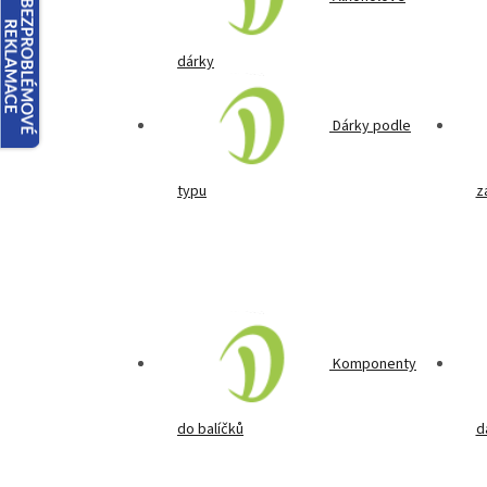
dárky
Dárky podle
typu
z
Komponenty
do balíčků
d