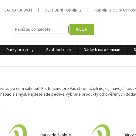
JAK NAKUPOVAT
OBCHODNÍ PODMÍNKY
PODMÍNKY OCHRANY OS
HLEDAT
Dárky pro ženy
Svatební dary
Dárky k narozeninám
D
víte, po čem sáhnout. Proto jsme pro Vás shromáždili nejzajímavější kousk
,
nápad
a smysl. Najdete zde pečlivě vybrané produkty od ověřených dodava
Dárky do školy
Dárky 