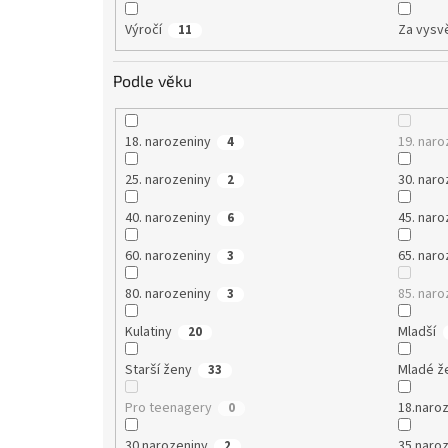
Výročí
Za vysv
11
Podle věku
18. narozeniny
19. naro
4
25. narozeniny
30. naro
2
40. narozeniny
45. naro
6
60. narozeniny
65. naro
3
80. narozeniny
85. naro
3
Kulatiny
Mladší
20
Starší ženy
Mladé ž
33
Pro teenagery
18.naro
0
30.narozeniny
35.naro
2