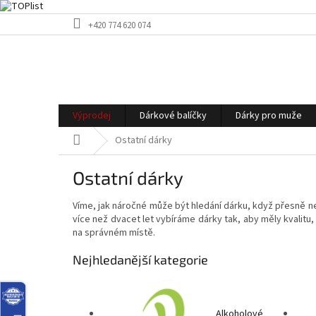
Přejít
+420 774 620 074
na
obsah
Výprodej
Dárkové balíčky
Dárky pro muže
Domů
Ostatní dárky
Ostatní dárky
Víme, jak náročné může být hledání dárku, když přesně ne
více než dvacet let vybíráme dárky tak, aby měly kvalitu
na správném místě.
Nejhledanější kategorie
Alkoholové