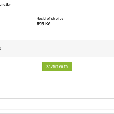
onožky
Hasící přístroj bar
699 Kč
ě
ZAVŘÍT FILTR