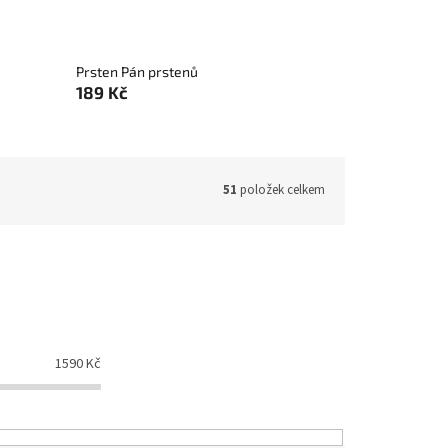
Prsten Pán prstenů
189 Kč
51
položek celkem
1590
Kč