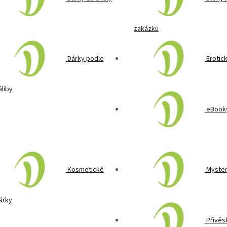
zakázku
Dárky podle
Erotic
áliby
eBooky
Kosmetické
Myster
árky
Přívěs