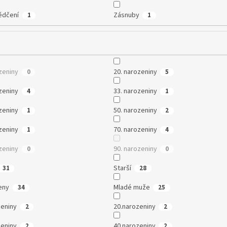
ědčení
Zásnuby
1
1
zeniny
20. narozeniny
0
5
zeniny
33. narozeniny
4
1
zeniny
50. narozeniny
1
2
zeniny
70. narozeniny
1
4
zeniny
90. narozeniny
0
0
Starší
31
28
eny
Mladé muže
34
25
zeniny
20.narozeniny
2
2
zeniny
40.narozeniny
2
2