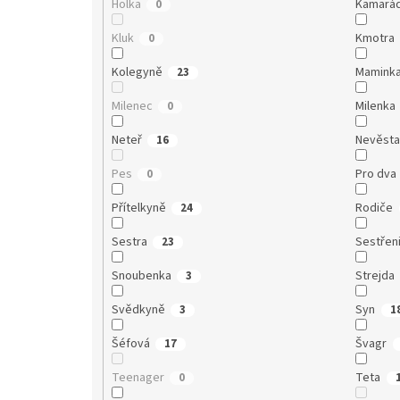
Holka
Kamará
0
Kluk
Kmotra
0
Kolegyně
Mamink
23
Milenec
Milenka
0
Neteř
Nevěst
16
Pes
Pro dva
0
Přítelkyně
Rodiče
24
Sestra
Sestřen
23
Snoubenka
Strejda
3
Svědkyně
Syn
3
1
Šéfová
Švagr
17
Teenager
Teta
0