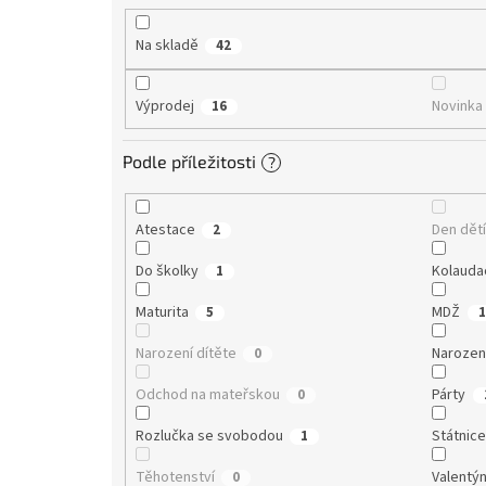
ů
Na skladě
42
Výprodej
Novinka
16
Podle příležitosti
?
Atestace
Den dět
2
Do školky
Kolauda
1
Maturita
MDŽ
5
1
Narození dítěte
Narozen
0
Odchod na mateřskou
Párty
0
Rozlučka se svobodou
Státnic
1
Těhotenství
Valentý
0