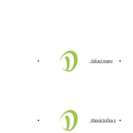
Stírací mapy
Vtipná trička s