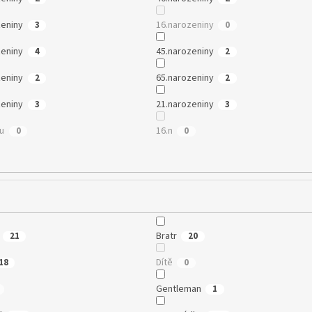
zeniny
16.narozeniny
3
0
zeniny
45.narozeniny
4
2
zeniny
65.narozeniny
2
2
zeniny
21.narozeniny
3
3
mu
16.n
0
0
Bratr
21
20
Dítě
18
0
Gentleman
1