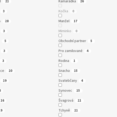
d
Kamarádka
21
26
Kočka
3
0
a
Manžel
28
17
Miminko
3
0
a
Obchodní partner
5
5
Pro zamilované
3
4
Rodina
3
1
ice
Snacha
20
15
Svatebčany
19
4
Synovec
8
15
Švagrová
16
21
Tchyně
19
21