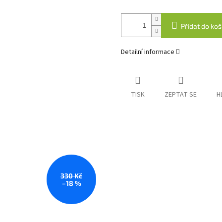
Přidat do koš
Detailní informace
TISK
ZEPTAT SE
H
330 Kč
–18 %