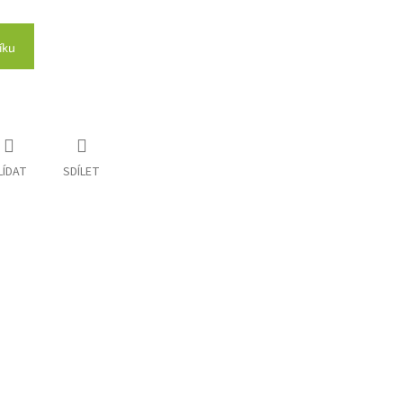
íku
LÍDAT
SDÍLET