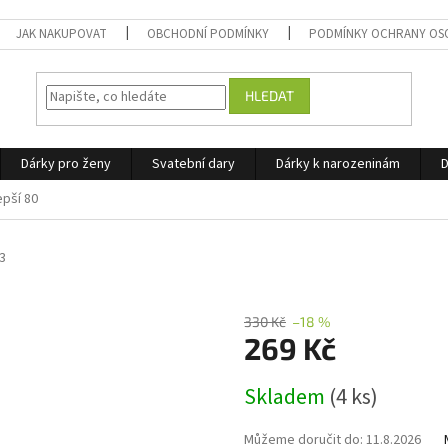
JAK NAKUPOVAT
OBCHODNÍ PODMÍNKY
PODMÍNKY OCHRANY OS
HLEDAT
Dárky pro ženy
Svatební dary
Dárky k narozeninám
D
epší 80
3
330 Kč
–18 %
269 Kč
Měrná
Skladem
(4 ks)
cena:
Můžeme doručit do:
11.8.2026