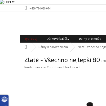
Přejít
+420 774 620 074
na
obsah
Výprodej
Dárkové balíčky
Dárky pro muže
Domů
Dárky k narozeninám
Zlaté - Všechno nejl
Zlaté - Všechno nejlepší 80
820
Průměrné
Neohodnoceno
Podrobnosti hodnocení
hodnocení
produktu
je
0,0
z
5
hvězdiček.