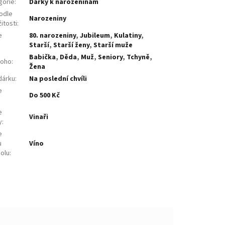
gorie
:
Dárky k narozeninám
odle
Narozeniny
žitosti
:
e
80. narozeniny
,
Jubileum
,
Kulatiny
,
:
Starší
,
Starší ženy
,
Starší muže
Babička
,
Děda
,
Muž
,
Seniory
,
Tchyně
,
koho
:
Žena
dárku
:
Na poslední chvíli
e
Do 500 Kč
:
e
Vinaři
y
:
e
u
Víno
holu
: