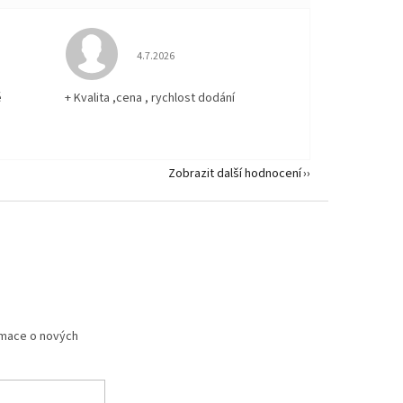
 5 z 5 hvězdiček.
Hodnocení obchodu je 5 z 5 hvězdiček.
4.7.2026
ě
+ Kvalita ,cena , rychlost dodání
Zobrazit další hodnocení
rmace o nových