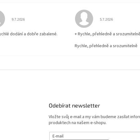
Hodnocení obchodu je 5 z 5 hvězdiček.
Hodnocení obchodu je
9.7.2026
5.7.2026
rychlé dodání a dobře zabalené.
+ Rychle, přehledně a srozumiteln
Rychle, přehledně a srozumitelně
Odebírat newsletter
Vložte svůj e-mail a my vám budeme zasílat info
produktech na našem e-shopu.
E-mail