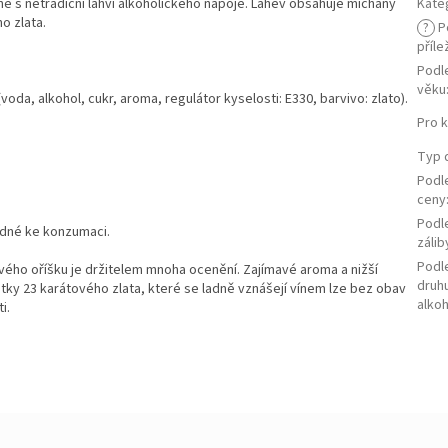
ně s netradiční láhví alkoholického nápoje. Lahev obsahuje míchaný
Kate
o zlata.
?
P
příle
Podl
věku
(voda, alkohol, cukr, aroma, regulátor kyselosti: E330, barvivo: zlato).
Pro 
Typ 
Podl
ceny
Podl
odné ke konzumaci.
zálib
Podl
vého oříšku je držitelem mnoha ocenění. Zajímavé aroma a nižší
druh
tky 23 karátového zlata, které se ladně vznášejí vínem lze bez obav
alko
i.