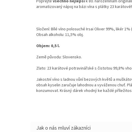
Popřejte
všechno nejlepší
k 80. narozeninám originál
aromatizovaný nápoj na bázi vína s plátky 23 karátovéh
Složení: Bílé víno polosuché Irsai Oliver 99%, likér 1% 
Obsah alkoholu: 11,5% obj.
Objem: 0,5 l.
Země původu: Slovensko.
Zlato: 23 karátové potravinářské s čistotou 99,8% vh
Jakostní víno s ladnou vůní bezových květů a muškáto
obsah kyselin zaručuje lahodnou a vyváženou chuť. Plá
konzumovat. Krásný dárek vhodný ke každé příležitost