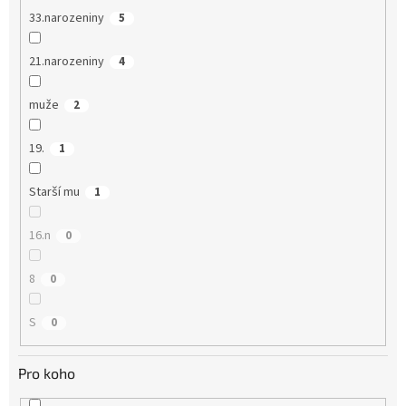
33.narozeniny
5
21.narozeniny
4
muže
2
19.
1
Starší mu
1
16.n
0
8
0
S
0
Pro koho