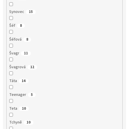
Synovec
15
Šéf
8
Šéfová
8
Švagr
11
Švagrová
12
Táta
14
Teenager
5
Teta
10
Tchyně
10