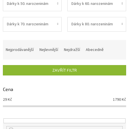
Dárky k 50. narozeninám
Dárky k 60. narozeninám
Dárky k 70. narozeninám
Dárky k 80. narozeninám
Ř
a
Nejprodávanější
Nejlevnější
Nejdražší
Abecedně
z
e
n
ZAVŘÍT FILTR
í
p
r
Cena
o
d
29
Kč
1790
Kč
u
k
t
ů