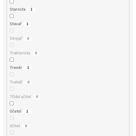
Starosta
1
Stavař
1
Strojař
0
Traktorista
0
Trenér
1
Truhlář
0
Třídní učitel
0
Účetní
1
Učitel
0