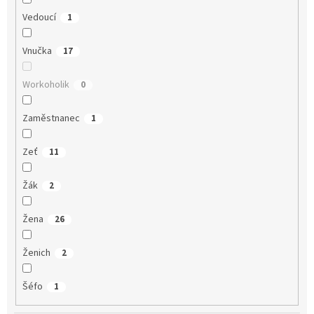
Vedoucí
1
Vnučka
17
Workoholik
0
Zaměstnanec
1
Zeť
11
Žák
2
Žena
26
Ženich
2
Šéfo
1