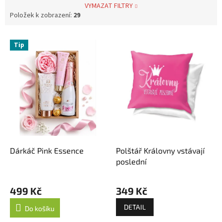
VYMAZAT FILTRY
Položek k zobrazení:
29
V
Tip
ý
p
i
s
p
r
o
d
u
k
Dárkáč Pink Essence
Polštář Královny vstávají
t
poslední
ů
499 Kč
349 Kč
DETAIL
Do košíku