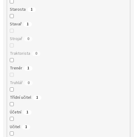
Starosta
1
Stavař
1
Strojař
0
Traktorista
0
Trenér
1
Truhlář
0
Třídní učitel
1
Účetní
1
Učitel
1