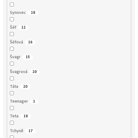
Synovec
18
Šéf
12
Šéfová
16
Švagr
15
Švagrová
20
Táta
20
Teenager
1
Teta
18
Tchyně
17