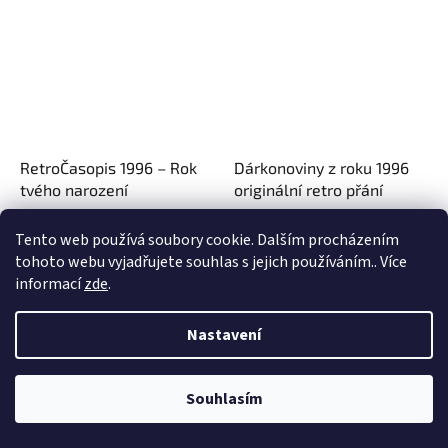
RetroČasopis 1996 – Rok
Dárkonoviny z roku 1996
tvého narození
originální retro přání
Tento web používá soubory cookie. Dalším procházením
169 Kč
149 Kč
tohoto webu vyjadřujete souhlas s jejich používáním.. Více
informací
zde
.
Do košíku
Do košíku
Nastavení
Tip
Souhlasím