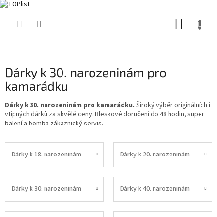
Přejít
NÁKUP
na
obsah
KOŠÍK
Dárky k 30. narozeninám pro
kamarádku
Dárky k 30. narozeninám pro kamarádku.
Široký výběr originálních i
vtipných dárků za skvělé ceny. Bleskové doručení do 48 hodin, super
balení a bomba zákaznický servis.
Dárky k 18. narozeninám
Dárky k 20. narozeninám
Dárky k 30. narozeninám
Dárky k 40. narozeninám