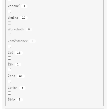
Vedoucí
1
Vnučka
20
Workoholik
0
Zaměstnanec
0
Zeť
16
Žák
1
Žena
40
Ženich
2
Šéfo
1