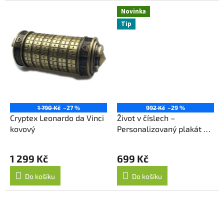
z
5
Novinka
hvězdiček.
Tip
1 790 Kč
–27 %
992 Kč
–29 %
Cryptex Leonardo da Vinci
Život v číslech –
kovový
Personalizovaný plakát z
data narození
1 299 Kč
699 Kč
Do košíku
Do košíku