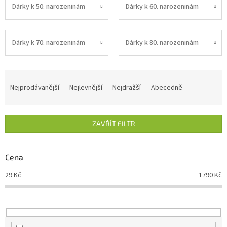
Dárky k 50. narozeninám
Dárky k 60. narozeninám
Dárky k 70. narozeninám
Dárky k 80. narozeninám
Ř
a
Nejprodávanější
Nejlevnější
Nejdražší
Abecedně
z
e
n
ZAVŘÍT FILTR
í
p
r
Cena
o
d
29
Kč
1790
Kč
u
k
t
ů