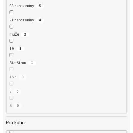
33.narozeniny
5
21.narozeniny
4
muže
2
19.
1
Starší mu
1
16.n
0
8
0
S
0
Pro koho