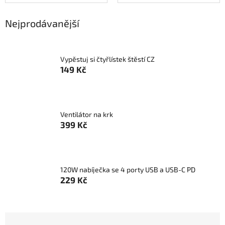
Nejprodávanější
Vypěstuj si čtyřlístek štěstí CZ
149 Kč
Ventilátor na krk
399 Kč
120W nabíječka se 4 porty USB a USB-C PD
229 Kč
Ř