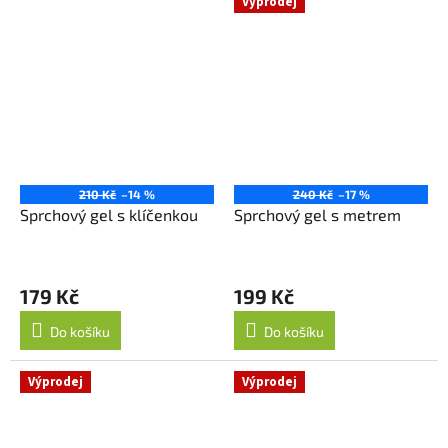
Výprodej
210 Kč
–14 %
240 Kč
–17 %
Sprchový gel s klíčenkou
Sprchový gel s metrem
179 Kč
199 Kč
Do košíku
Do košíku
Výprodej
Výprodej