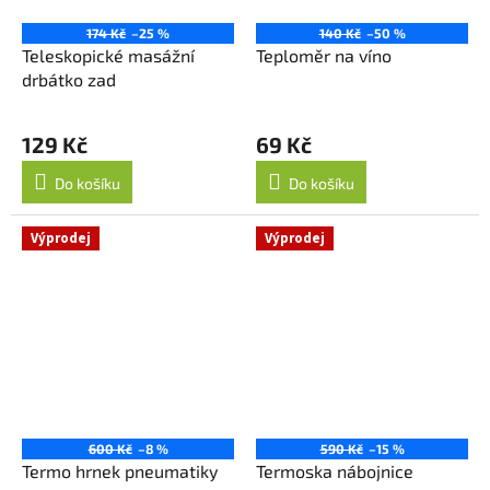
174 Kč
–25 %
140 Kč
–50 %
Teleskopické masážní
Teploměr na víno
drbátko zad
129 Kč
69 Kč
Do košíku
Do košíku
Výprodej
Výprodej
600 Kč
–8 %
590 Kč
–15 %
Termo hrnek pneumatiky
Termoska nábojnice