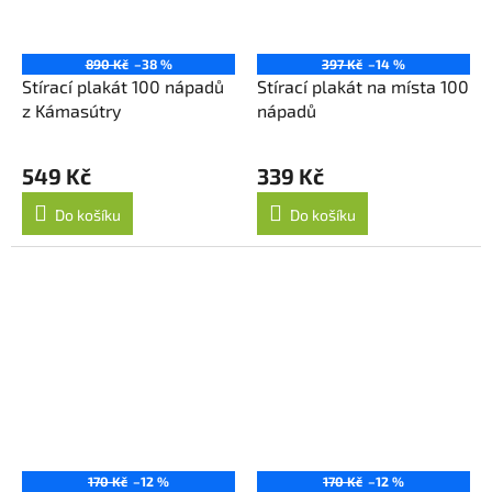
890 Kč
–38 %
397 Kč
–14 %
Stírací plakát 100 nápadů
Stírací plakát na místa 100
z Kámasútry
nápadů
549 Kč
339 Kč
Do košíku
Do košíku
170 Kč
–12 %
170 Kč
–12 %