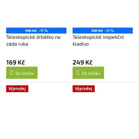
190 Kč
–11 %
281 Kč
–11 %
Teleskopické drbátko na
Teleskopické inspekční
záda ruka
kladivo
169 Kč
249 Kč
Do košíku
Do košíku
Výprodej
Výprodej