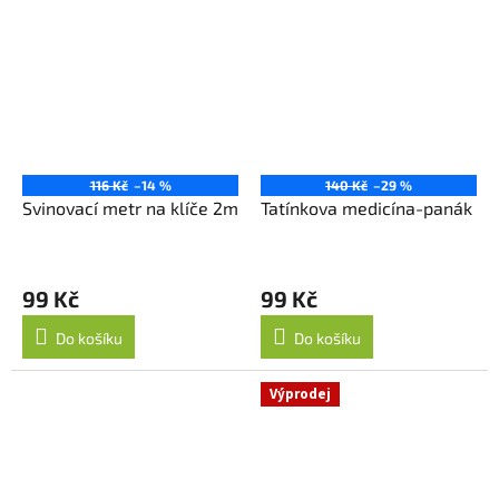
116 Kč
–14 %
140 Kč
–29 %
Svinovací metr na klíče 2m
Tatínkova medicína-panák
99 Kč
99 Kč
Do košíku
Do košíku
Výprodej