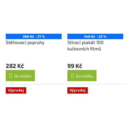
360 Kč
–21 %
140 Kč
–29 %
Stěhovací popruhy
Stírací plakát 100
kultovních filmů
282 Kč
99 Kč
Do košíku
Do košíku
Výprodej
Výprodej