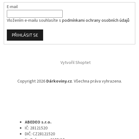
ý
E-mail
p
i
s
Vložením e-mailu souhlasíte s
podmínkami ochrany osobních údajů
u
PŘIHLÁSIT SE
Vytvořil Shoptet
Copyright 2026
Dárkoviny.cz
. Všechna práva vyhrazena.
ABEDEO s.r.o.
IČ: 28121520
DIČ: CZ28121520