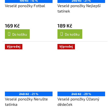
199 Kč
–15 %
240 Kč
–21 %
Veselé ponožky Fotbal
Veselé ponožky Nejlepší
tatínek
169 Kč
189 Kč
Do košíku
Do košíku
Výprodej
Výprodej
240 Kč
–21 %
240 Kč
–29 %
Veselé ponožky Nerušte
Veselé ponožky Úžasný
tatínka
dědeček