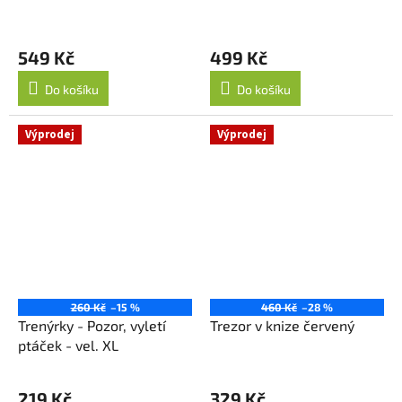
549 Kč
499 Kč
Do košíku
Do košíku
Výprodej
Výprodej
260 Kč
–15 %
460 Kč
–28 %
Trenýrky - Pozor, vyletí
Trezor v knize červený
ptáček - vel. XL
219 Kč
329 Kč