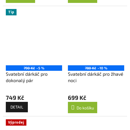
Tip
790 Kč
–5 %
780 Kč
–10 %
Svatební dárkáč pro
Svatební dárkáč pro žhavé
dokonalý pár
noci
749 Kč
699 Kč
DETAIL
Do košíku
Výprodej