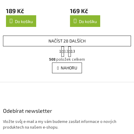
189 Kč
169 Kč
Do košíku
Do košíku
NAČÍST 28 DALŠÍCH
S
1
12
13
t
O
r
508
položek celkem
v
á
l
NAHORU
n
á
k
d
o
v
Z
a
á
c
á
n
í
p
í
p
a
r
Odebírat newsletter
t
v
í
k
Vložte svůj e-mail a my vám budeme zasílat informace o nových
y
produktech na našem e-shopu.
v