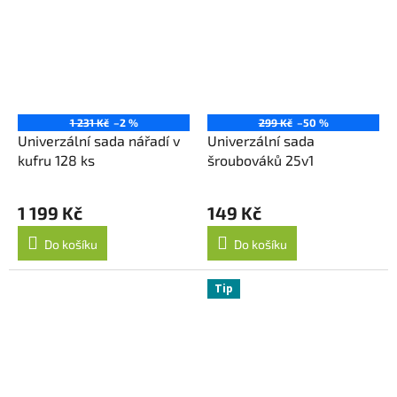
1 231 Kč
–2 %
299 Kč
–50 %
Univerzální sada nářadí v
Univerzální sada
kufru 128 ks
šroubováků 25v1
1 199 Kč
149 Kč
Do košíku
Do košíku
Tip