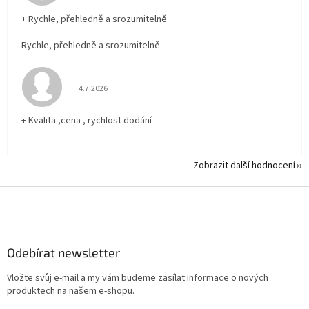
+ Rychle, přehledně a srozumitelně
Rychle, přehledně a srozumitelně
Hodnocení obchodu je 5 z 5 hvězdiček.
4.7.2026
+ Kvalita ,cena , rychlost dodání
Zobrazit další hodnocení
Z
á
p
a
Odebírat newsletter
t
í
Vložte svůj e-mail a my vám budeme zasílat informace o nových
produktech na našem e-shopu.