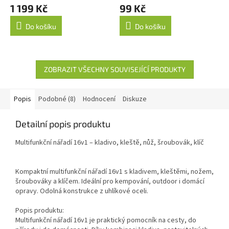
1 199 Kč
99 Kč
Do košíku
Do košíku
ZOBRAZIT VŠECHNY SOUVISEJÍCÍ PRODUKTY
Popis
Podobné (8)
Hodnocení
Diskuze
Detailní popis produktu
Multifunkční nářadí 16v1 – kladivo, kleště, nůž, šroubovák, klíč
Kompaktní multifunkční nářadí 16v1 s kladivem, kleštěmi, nožem,
šroubováky a klíčem. Ideální pro kempování, outdoor i domácí
opravy. Odolná konstrukce z uhlíkové oceli.
Popis produktu:
Multifunkční nářadí 16v1 je praktický pomocník na cesty, do