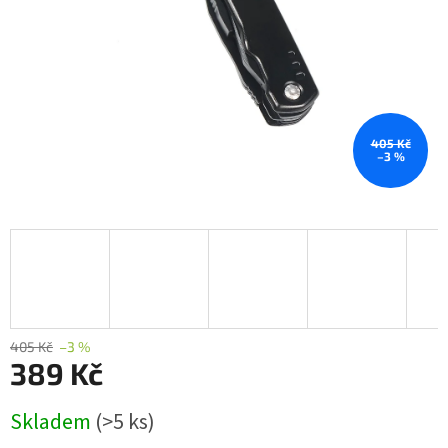
405 Kč
–3 %
405 Kč
–3 %
389 Kč
Měrná
Skladem
(>5 ks)
cena: