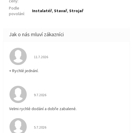
ceny
:
Podle
Instalatéř
,
Stavař
,
Strojař
povolání
:
Hodnocení obchodu je 5 z 5 hvězdiček.
11.7.2026
+ Rychlé jednání.
Hodnocení obchodu je 5 z 5 hvězdiček.
9.7.2026
Velmi rychlé dodání a dobře zabalené.
Hodnocení obchodu je 5 z 5 hvězdiček.
5.7.2026