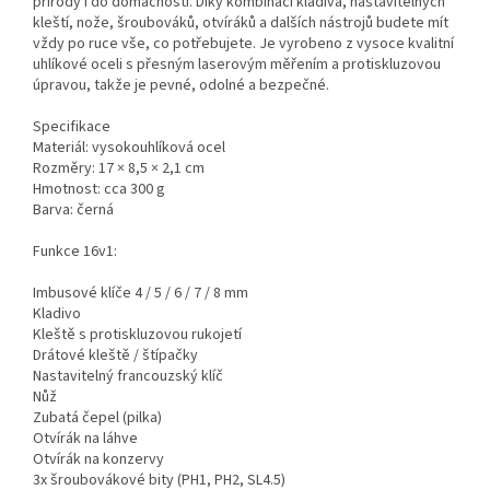
přírody i do domácnosti. Díky kombinaci kladiva, nastavitelných
kleští, nože, šroubováků, otvíráků a dalších nástrojů budete mít
vždy po ruce vše, co potřebujete. Je vyrobeno z vysoce kvalitní
uhlíkové oceli s přesným laserovým měřením a protiskluzovou
úpravou, takže je pevné, odolné a bezpečné.
Specifikace
Materiál: vysokouhlíková ocel
Rozměry: 17 × 8,5 × 2,1 cm
Hmotnost: cca 300 g
Barva: černá
Funkce 16v1:
Imbusové klíče 4 / 5 / 6 / 7 / 8 mm
Kladivo
Kleště s protiskluzovou rukojetí
Drátové kleště / štípačky
Nastavitelný francouzský klíč
Nůž
Zubatá čepel (pilka)
Otvírák na láhve
Otvírák na konzervy
3x šroubovákové bity (PH1, PH2, SL4.5)