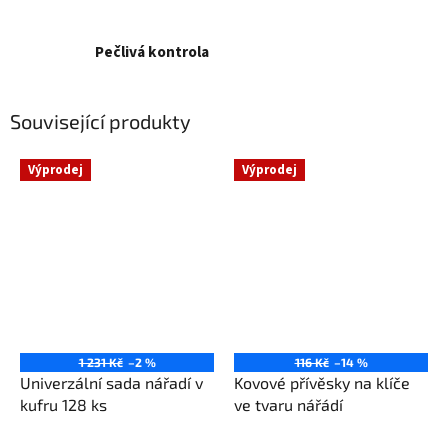
Pečlivá kontrola
Související produkty
Výprodej
Výprodej
1 231 Kč
–2 %
116 Kč
–14 %
Univerzální sada nářadí v
Kovové přívěsky na klíče
kufru 128 ks
ve tvaru nářádí