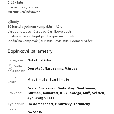
Držák bitů
Hřebíkový vytahovač
Multifunkční nástavec
Výhody
16 funkcí v jednom kompaktním těle
Vyrobeno z pevné a odolné uhlíkové oceli
Protiskluzová rukojeť pro bezpečné použití
Ideální na kempování, turistiku, cyklistiku i domácí práce
Doplňkové parametry
Kategorie
:
Ostatní dárky
?
Podle
Den otců
,
Narozeniny
,
Vánoce
příležitosti
:
Podle
Mladé muže
,
Starší muže
věku
:
Bratr
,
Bratranec
,
Děda
,
Gay
,
Gentleman
,
Pro koho
:
Gurmán
,
Kamarád
,
Kluk
,
Kolega
,
Muž
,
Svědek
,
Syn
,
Švagr
,
Táta
Typ dárku
:
Do domácnosti
,
Praktický
,
Technický
Podle
Do 500 Kč