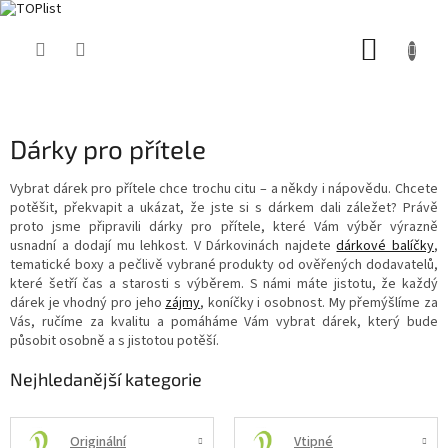
Přejít
NÁKUP
na
obsah
KOŠÍK
Dárky pro přítele
Vybrat dárek pro přítele chce trochu citu – a někdy i nápovědu. Chcete
potěšit, překvapit a ukázat, že jste si s dárkem dali záležet? Právě
proto jsme připravili dárky pro přítele, které Vám výběr výrazně
usnadní a dodají mu lehkost. V Dárkovinách najdete
dárkové balíčky
,
tematické boxy a pečlivě vybrané produkty od ověřených dodavatelů,
které šetří čas a starosti s výběrem. S námi máte jistotu, že každý
dárek je vhodný pro jeho
zájmy
, koníčky i osobnost. My přemýšlíme za
Vás, ručíme za kvalitu a pomáháme Vám vybrat dárek, který bude
působit osobně a s jistotou potěší.
Nejhledanější kategorie
Originální
Vtipné