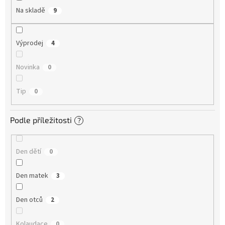
Na skladě
9
Výprodej
4
Novinka
0
Tip
0
Podle příležitosti
?
Den dětí
0
Den matek
3
Den otců
2
Kolaudace
0