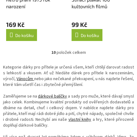
narození
kultovních filmů
169 Kč
99 Kč
Do košíku
Do košíku
10
položek celkem
O
v
l
Kategorie dárky pro přítele je určená všem, kteří chtějí darovat radost
á
s lehkostí a vkusem. Ať už hledáte dárek pro přítele k narozeninám,
d
výročí,
Vánocům
nebo jako nečekané překvapení, u nás najdete řešení,
a
které Vám ušetří čas i zbytečné přemýšlení.
c
í
Zaměřujeme se na
dárkové balíčky
a sady pro muže, které dávají smysl
p
jako celek. Kombinujeme kvalitní produkty od ověřených dodavatelů a
r
dbáme na detail, chuť i celkový dojem. V nabídce najdete dárky pro
v
přátele, kteří mají rádi dobré jídlo a pití, chytré nápady, společné chvíle
k
i drobné radosti. Nechybí ani naše
vlastní knihy
a hry, které přirozeně
y
doplňují dárkové balíčky.
v
ý
Už více než dvacet let pomáháme lidem s výběrem dárků. Víme, že