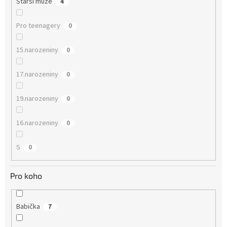
Starší muže
4
Pro teenagery
0
15.narozeniny
0
17.narozeniny
0
19.narozeniny
0
16.narozeniny
0
S
0
Pro koho
Babička
7