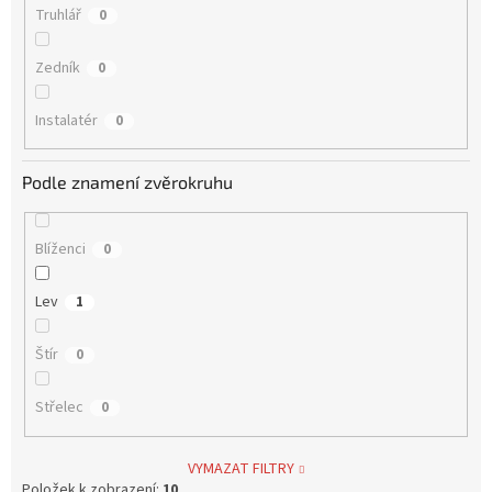
Truhlář
0
Zedník
0
Instalatér
0
Podle znamení zvěrokruhu
Blíženci
0
Lev
1
Štír
0
Střelec
0
VYMAZAT FILTRY
Položek k zobrazení:
10