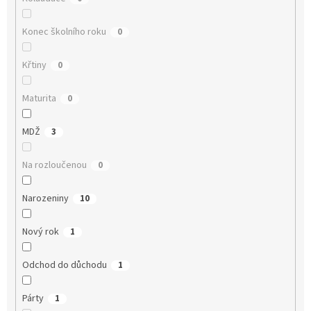
Konec školního roku
0
Křtiny
0
Maturita
0
MDŽ
3
Na rozloučenou
0
Narozeniny
10
Nový rok
1
Odchod do důchodu
1
Párty
1