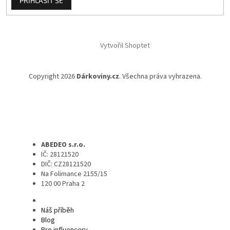
PŘIHLÁSIT SE
Vytvořil Shoptet
Copyright 2026
Dárkoviny.cz
. Všechna práva vyhrazena.
ABEDEO s.r.o.
IČ: 28121520
DIČ: CZ28121520
Na Folimance 2155/15
120 00 Praha 2
Náš příběh
Blog
Pro influencery