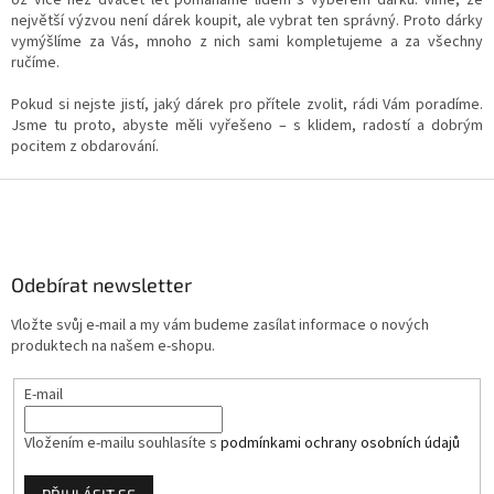
p
největší výzvou není dárek koupit, ale vybrat ten správný. Proto dárky
i
vymýšlíme za Vás, mnoho z nich sami kompletujeme a za všechny
s
ručíme.
u
Pokud si nejste jistí, jaký dárek pro přítele zvolit, rádi Vám poradíme.
Jsme tu proto, abyste měli vyřešeno – s klidem, radostí a dobrým
pocitem z obdarování.
Z
á
p
a
Odebírat newsletter
t
í
Vložte svůj e-mail a my vám budeme zasílat informace o nových
produktech na našem e-shopu.
E-mail
Vložením e-mailu souhlasíte s
podmínkami ochrany osobních údajů