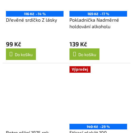
116 Kč
–14 %
169 Kč
–17 %
Dřevěné srdíčko Z lásky
Pokladnička Nadměrné
holdování alkoholu
99 Kč
139 Kč
Do košíku
Do košíku
Výprodej
140 Kč
–29 %
Retro přání 1975 rok
Stírací plakát 100