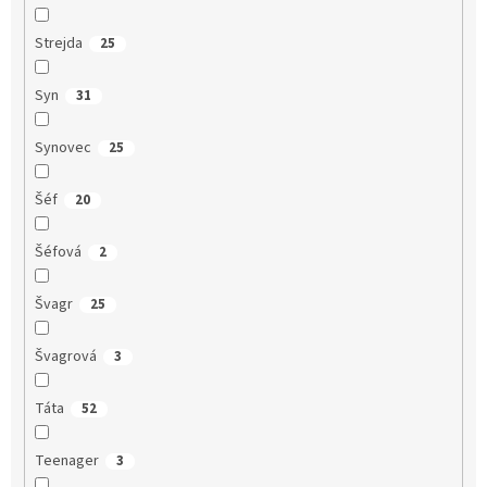
Strejda
25
Syn
31
Synovec
25
Šéf
20
Šéfová
2
Švagr
25
Švagrová
3
Táta
52
Teenager
3