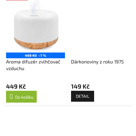
455 Kč
–1 %
Aroma difuzér zvlhčovač
Dárkonoviny z roku 1975
vzduchu
449 Kč
149 Kč
DETAIL
Do košíku