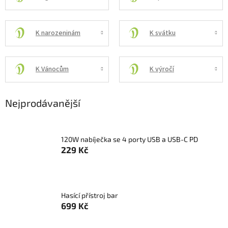
K narozeninám
K svátku
K Vánocům
K výročí
Nejprodávanější
120W nabíječka se 4 porty USB a USB-C PD
229 Kč
Hasící přístroj bar
699 Kč